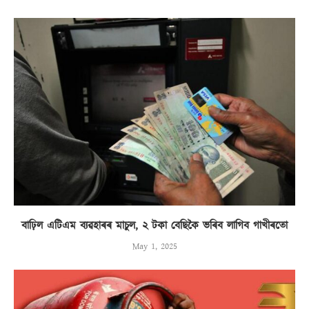
বাঢ়িল এটিএম ব্যৱহাৰৰ মাচুল, ২ টকা বেছিকৈ ভৰিব লাগিব গাখীৰতো
May 1, 2025