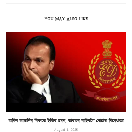
YOU MAY ALSO LIKE
অনিল আম্বানিৰ বিৰুদ্ধে ইডিৰ চমন, ভাৰতৰ বাহিৰলৈ যোৱাত নিষেধাজ্ঞা
August 1, 2025