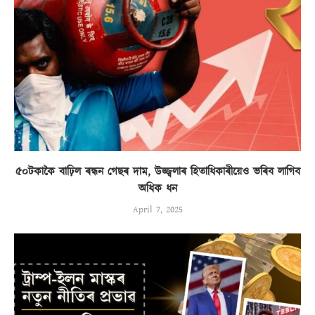
৫০টকাকৈ বাঢ়িল ৰন্ধন গেছৰ দাম, উজ্জ্বলাৰ হিতাধিকাৰীয়েও ভৰিব লাগিব
অধিক ধন
April 7, 2025