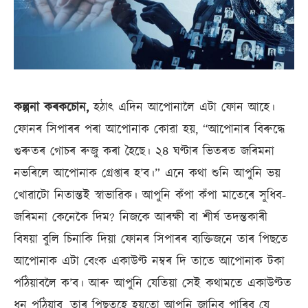
কল্পনা কৰকচোন,
হঠাৎ এদিন আপোনালৈ এটা ফোন আহে।
ফোনৰ সিপাৰৰ পৰা আপোনাক কোৱা হয়, “আপোনাৰ বিৰুদ্ধে
গুৰুতৰ গোচৰ ৰুজু কৰা হৈছে। ২৪ ঘণ্টাৰ ভিতৰত জৰিমনা
নভৰিলে আপোনাক গ্ৰেপ্তাৰ হ’ব।” এনে কথা শুনি আপুনি ভয়
খোৱাটো নিতান্তই স্বাভাৱিক। আপুনি কঁপা কঁপা মাতেৰে সুধিব-
জৰিমনা কেনেকৈ দিম? নিজকে আৰক্ষী বা শীৰ্ষ তদন্তকাৰী
বিষয়া বুলি চিনাকি দিয়া ফোনৰ সিপাৰৰ ব্যক্তিজনে তাৰ পিছতে
আপোনাক এটা বেংক একাউণ্ট নম্বৰ দি তাতে আপোনাক টকা
পঠিয়াবলৈ ক’ব। আৰু আপুনি যেতিয়া সেই কথামতে একাউণ্টত
ধন পঠিয়াব, তাৰ পিছতহে হয়তো আপুনি জানিব পাৰিব যে