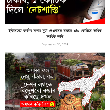
ইণ্টাৰনেট কৰ্তনৰ ফলত দুটা দেওবাৰত ৰাজ্যত ১৪০ কোটিৰো অধিক
আৰ্থিক ক্ষতি
September 30, 2024