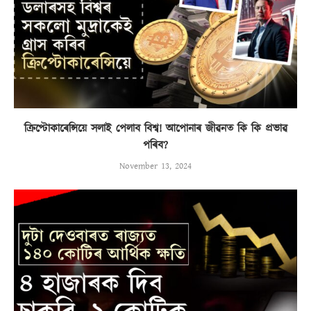
ক্ৰিপ্টোকাৰেন্সিয়ে সলাই পেলাব বিশ্ব! আপোনাৰ জীৱনত কি কি প্ৰভাৱ
পৰিব?
November 13, 2024