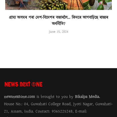
গ্ৰাম্য অসমৰ পৰা দেশ-বিদেশৰ বজাৰলৈ… কিদৰে আগবাঢ়িছে ৰাজ্যৰ
অৰ্থনীতি?
June 15, 2024
newsnextone.com
is brought to you by
Bikalpa Media.
House No.: 04, Guwahati College Road, Jyoti Nagar, Guwahati-
21, Assam, India. Contact: 9365225248, E-mail: