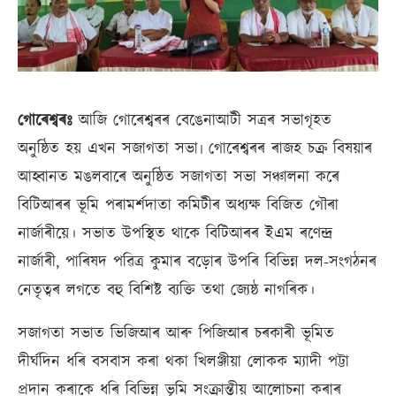
গোৰেশ্বৰঃ
আজি গোৰেশ্বৰৰ বেঙেনাআটী সত্ৰৰ সভাগৃহত
অনুষ্ঠিত হয় এখন সজাগতা সভা৷ গোৰেশ্বৰৰ ৰাজহ চক্ৰ বিষয়াৰ
আহ্বানত মঙলবাৰে অনুষ্ঠিত সজাগতা সভা সঞ্চালনা কৰে
বিটিআৰৰ ভূমি পৰামৰ্শদাতা কমিটীৰ অধ্যক্ষ বিজিত গৌৰা
নাৰ্জাৰীয়ে। সভাত উপস্থিত থাকে বিটিআৰৰ ইএম ৰণেন্দ্ৰ
নাৰ্জাৰী, পাৰিষদ পৱিত্ৰ কুমাৰ বড়োৰ উপৰি বিভিন্ন দল-সংগঠনৰ
নেতৃত্বৰ লগতে বহু বিশিষ্ট ব্যক্তি তথা জ্যেষ্ঠ নাগৰিক।
সজাগতা সভাত ভিজিআৰ আৰু পিজিআৰ চৰকাৰী ভূমিত
দীৰ্ঘদিন ধৰি বসবাস কৰা থকা খিলঞ্জীয়া লোকক ম্যাদী পট্টা
প্ৰদান কৰাকে ধৰি বিভিন্ন ভূমি সংক্ৰান্তীয় আলোচনা কৰাৰ