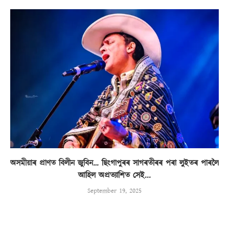
অসমীয়াৰ প্ৰাণত বিলীন জুবিন… ছিংগাপুৰৰ সাগৰতীৰৰ পৰা লুইতৰ পাৰলৈ
আহিল অপ্ৰত্যাশিত সেই...
September 19, 2025