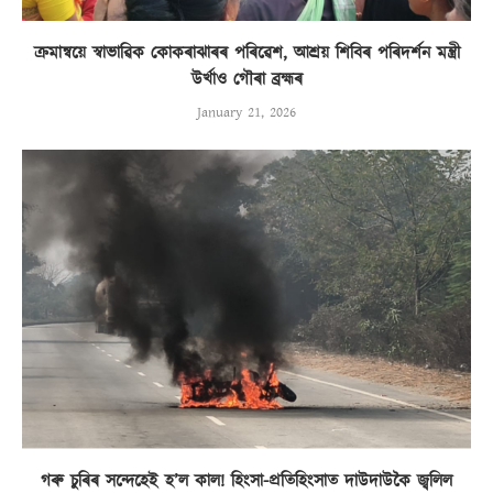
ক্ৰমান্বয়ে স্বাভাৱিক কোকৰাঝাৰৰ পৰিৱেশ, আশ্ৰয় শিবিৰ পৰিদৰ্শন মন্ত্ৰী
উৰ্খাও গৌৰা ব্ৰহ্মৰ
January 21, 2026
গৰু চুৰিৰ সন্দেহেই হ’ল কাল! হিংসা-প্ৰতিহিংসাত দাউদাউকৈ জ্বলিল