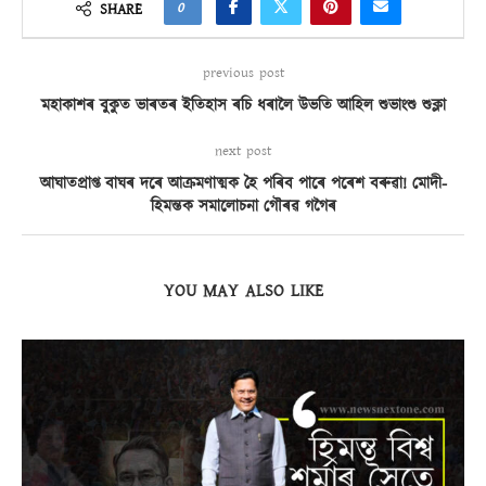
0
SHARE
previous post
মহাকাশৰ বুকুত ভাৰতৰ ইতিহাস ৰচি ধৰালৈ উভতি আহিল শুভাংশু শুক্লা
next post
আঘাতপ্ৰাপ্ত বাঘৰ দৰে আক্ৰমণাত্মক হৈ পৰিব পাৰে পৰেশ বৰুৱা! মোদী-
হিমন্তক সমালোচনা গৌৰৱ গগৈৰ
YOU MAY ALSO LIKE