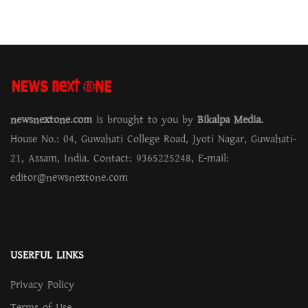
newsnextone.com
is brought to you by
Bikalpa Media.
House No.: 04, Guwahati College Road, Jyoti Nagar, Guwahati-
21, Assam, India. Contact: 9365225248, E-mail:
editor@newsnextone.com
USERFUL LINKS
Privacy Policy
Terms of Use