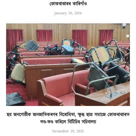
কোকৰাঝাৰৰ কাৰিগাঁও
January 20, 2026
ছয় জনগোষ্ঠীক জনজাতিকৰণৰ বিৰোধিতা, ক্ষুব্ধ ছাত্ৰ সমাজে কোকৰাঝাৰত
লণ্ড-ভণ্ড কৰিলে বিটিচিৰ সচিবালয়
November 29, 2025