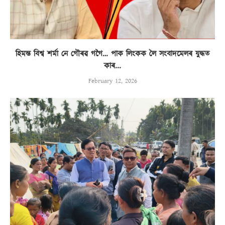
হিমন্ত বিশ্ব শৰ্মা নে গৌৰৱ গগৈ… পাক লিংকক লৈ সংবাদমেলৰ যুদ্ধত
কাৰ...
February 12, 2026