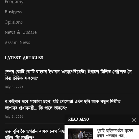
Economy
Business
Opinions
News & Update
Assam News
LATEST ARTICLES
দেশৰ কোটি কোটি বাহনৰ ইথানল ‘এক্সপেৰিমেণ্ট’! ইথানল মিশ্ৰিত পেট্ৰ’লক লৈ
কিয় চিন্তিত সকলো?
July 9, 2026
ন-কইনাৰ দৰে সজোৱা চহৰ, মচি পেলোৱা এখন ছবি আৰু নতুন দিল্লীত
জাপানৰ প্ৰধানমন্ত্ৰী… কি পালে ভাৰতে?
July 3, 2026
READ ALSO
পুৱাই হাইকমাণ্ডলৈ ভূপেন
ভক্ত বুলি কৈ ভগৱান ৰামক চৰম বিশ্বাসঘাটকতা! অযোধ্যাৰ ৰাম মন্দিৰত কি
বৰাৰ পদত্যাগ পত্ৰ,...
ঘটিল, কি নঘটিল?