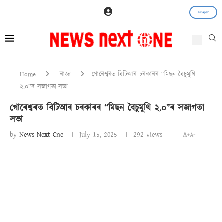
E-Paper
Home
ৰাজ্য
গোৰেশ্বৰত বিটিআৰ চৰকাৰৰ “মিছন বৈচুমুথি
২.০”ৰ সজাগতা সভা
গোৰেশ্বৰত বিটিআৰ চৰকাৰৰ “মিছন বৈচুমুথি ২.০”ৰ সজাগতা
সভা
by
News Next One
July 15, 2025
292
views
A+
A-