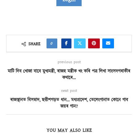
0
SHARE
previous post
মাটি দিব খোজা বাবে মুখ্যমন্ত্ৰী, ৰাজহ মন্ত্ৰীক খং কৰি পত্ৰ লিখা সাংসদগৰাকীৰ
কথাৰে…
next post
ৰাজস্থানত বিসম্বাদ, ছত্তীশগড়ত ধান… মধ্যপ্ৰদেশ, তেলেংগানাত কোনে গাব
জয়ৰ গান?
YOU MAY ALSO LIKE