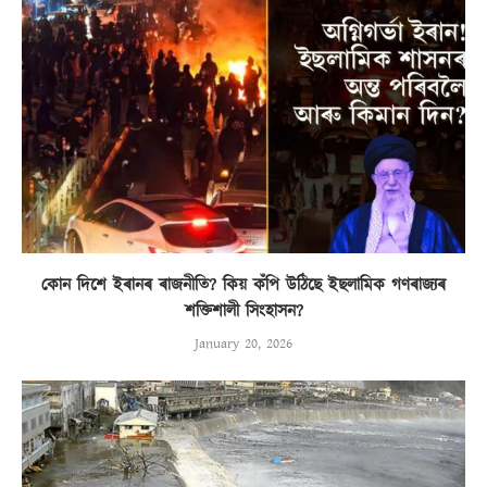
কোন দিশে ইৰানৰ ৰাজনীতি? কিয় কঁপি উঠিছে ইছলামিক গণৰাজ্যৰ
শক্তিশালী সিংহাসন?
January 20, 2026