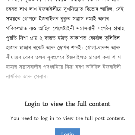
চহৰত লাখ লাখ ইজৰাইলীয়ে সুখনিন্দ্ৰাত বিভোৰ আছিল, সেই
সময়তে গোপনে ইজৰাইলৰ বুকুত সন্ত্ৰাস নমাই অনাৰ
পৰিকল্প্নাত ব্যস্ত আছিল পেলেষ্টাইনী সন্ত্ৰাসবাদী সংগঠন হামাছ।
পুৱতি নিশা প্ৰায় ২ বজাত হঠাত্ আকাশত কোৰ্হাল তুলিছিল
হাজাৰ হাজাৰ ৰকেট আৰু ড্ৰোণৰ শব্দই। গোলা-বাৰুদ আৰু
সীমান্তৰ বেৰৰ তলৰ সুৰংগেৰে ইজৰাইলত প্ৰৱেশ কৰা শ শ
হামাছ সন্ত্ৰাসবাদীৰ পদধ্বনিয়ে নিদ্ৰা হৰণ কৰিছিল ইজৰাইলী
নাগৰিক আৰু সেনাৰ।
Login to view the full content
You need to log in to view the full post content.
Login