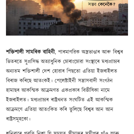
শক্তিশালী সামৰিক বাহিনী
, পাৰমাণৱিক অস্ত্ৰভাণ্ডাৰ আৰু বিশ্বৰ
ভিতৰতে সুপ্ৰসিদ্ধ অত্যাধুনিক চোৰাংচোৱা সংস্থাৰে মধ্যপ্ৰাচ্যৰ
অন্যতম শক্তিশালী দেশ হোৱাৰ পিছতো এতিয়া ইজৰাইলত
বিৰাজ কৰিছে আতংকই। পেলেষ্টাইনী সন্ত্ৰাসবাদী সংগঠন
হামাছৰ আকস্মিক আক্ৰমণত একপ্ৰকাৰ বিভীষিকা নামে
ইজৰাইলত। মধ্যপ্ৰাচ্যৰ ৰাষ্ট্ৰখনত সংঘটিত এই আকস্মিক
আক্ৰমণে এতিয়া আতংকিত কৰি তুলিছে বিশ্বৰ আন আন
ৰাষ্ট্ৰসমূহকো।
শনিবাৰে পুৱতি নিশা যি সময়ত সীমান্তৰ সমীপৰ গাঁও আৰু