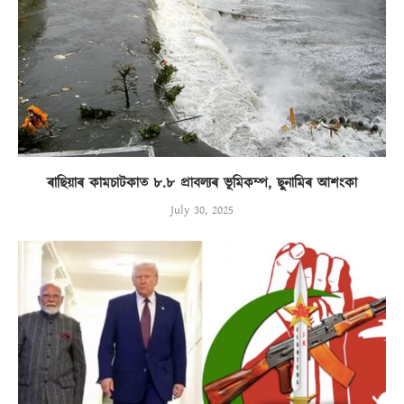
ৰাছিয়াৰ কামচাটকাত ৮.৮ প্ৰাবল্যৰ ভূমিকম্প, ছুনামিৰ আশংকা
July 30, 2025