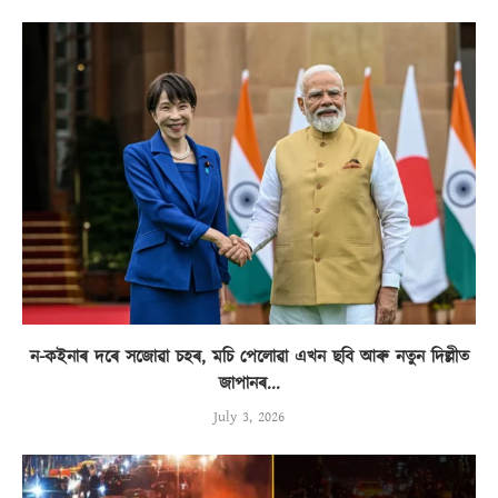
ন-কইনাৰ দৰে সজোৱা চহৰ, মচি পেলোৱা এখন ছবি আৰু নতুন দিল্লীত
জাপানৰ...
July 3, 2026