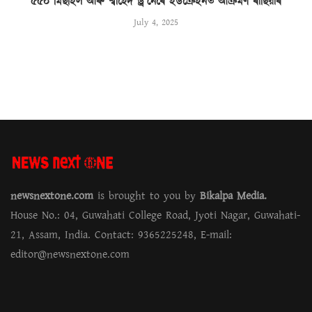
৫৫০ মিছাইল আৰু শ্বাহেদ ড্ৰ’নেৰে ইউক্ৰেইনত আক্ৰমণ ৰাছিয়াৰ
July 4, 2025
newsnextone.com
is brought to you by
Bikalpa Media.
House No.: 04, Guwahati College Road, Jyoti Nagar, Guwahati-
21, Assam, India. Contact: 9365225248, E-mail:
editor@newsnextone.com