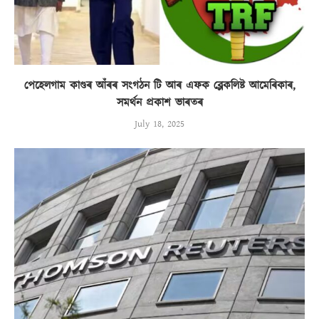
পেহেলগাম কাণ্ডৰ আঁৰৰ সংগঠন টি আৰ এফক ব্লেকলিষ্ট আমেৰিকাৰ,
সমৰ্থন প্ৰকাশ ভাৰতৰ
July 18, 2025