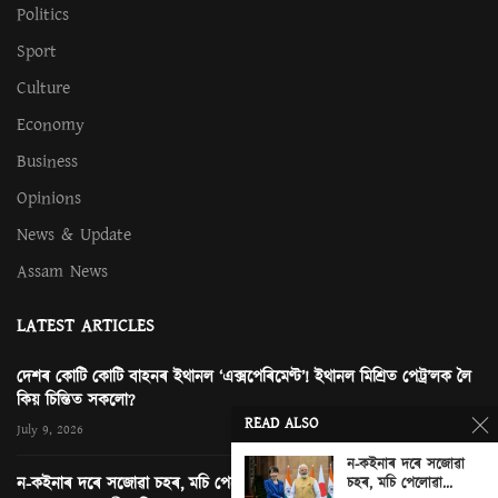
Politics
Sport
Culture
Economy
Business
Opinions
News & Update
Assam News
LATEST ARTICLES
দেশৰ কোটি কোটি বাহনৰ ইথানল ‘এক্সপেৰিমেণ্ট’! ইথানল মিশ্ৰিত পেট্ৰ’লক লৈ
কিয় চিন্তিত সকলো?
READ ALSO
July 9, 2026
ন-কইনাৰ দৰে সজোৱা
ন-কইনাৰ দৰে সজোৱা চহৰ, মচি পেলোৱা এখন ছবি আৰু নতুন দিল্লীত
চহৰ, মচি পেলোৱা...