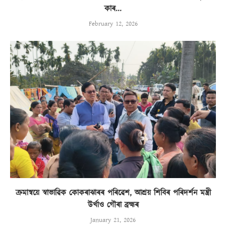
কাৰ...
February 12, 2026
ক্ৰমান্বয়ে স্বাভাৱিক কোকৰাঝাৰৰ পৰিৱেশ, আশ্ৰয় শিবিৰ পৰিদৰ্শন মন্ত্ৰী
উৰ্খাও গৌৰা ব্ৰহ্মৰ
January 21, 2026