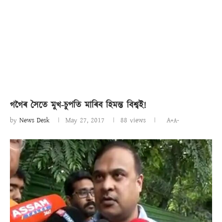
গগৈৰ সৈতে মুখ-চুপতি মাৰিব হিমন্ত বিশ্বই!
by
News Desk
May 27, 2017
88
views
A+
A-