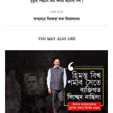
মৃত্যুৰ পিছতো কিয় ক্ষমাৰ অযোগ্য গিল !
next post
ফ’ৰলেনে নিথৰুৱা কৰা বিদ্যালয়খন
YOU MAY ALSO LIKE