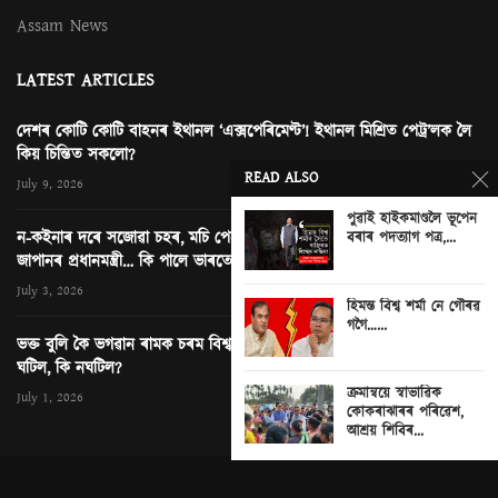
Assam News
LATEST ARTICLES
দেশৰ কোটি কোটি বাহনৰ ইথানল ‘এক্সপেৰিমেণ্ট’! ইথানল মিশ্ৰিত পেট্ৰ’লক লৈ
কিয় চিন্তিত সকলো?
READ ALSO
July 9, 2026
পুৱাই হাইকমাণ্ডলৈ ভূপেন
ন-কইনাৰ দৰে সজোৱা চহৰ, মচি পেলোৱা এখন ছবি আৰু নতুন দিল্লীত
বৰাৰ পদত্যাগ পত্ৰ,...
জাপানৰ প্ৰধানমন্ত্ৰী… কি পালে ভাৰতে?
0
July 3, 2026
হিমন্ত বিশ্ব শৰ্মা নে গৌৰৱ
গগৈ…...
ভক্ত বুলি কৈ ভগৱান ৰামক চৰম বিশ্বাসঘাটকতা! অযোধ্যাৰ ৰাম মন্দিৰত কি
ঘটিল, কি নঘটিল?
ক্ৰমান্বয়ে স্বাভাৱিক
July 1, 2026
কোকৰাঝাৰৰ পৰিৱেশ,
আশ্ৰয় শিবিৰ...
© News Next One. All rights Reserved. Contact
editor@newsnextone.com