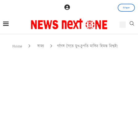
E-Paper
Home
ৰাজ্য
গগৈৰ সৈতে মুখ-চুপতি মাৰিব হিমন্ত বিশ্বই!