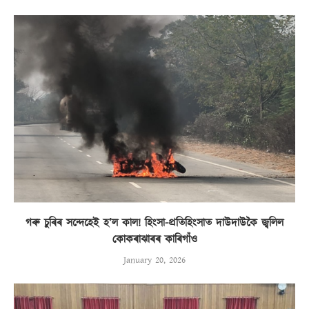
গৰু চুৰিৰ সন্দেহেই হ’ল কাল! হিংসা-প্ৰতিহিংসাত দাউদাউকৈ জ্বলিল
কোকৰাঝাৰৰ কাৰিগাঁও
January 20, 2026