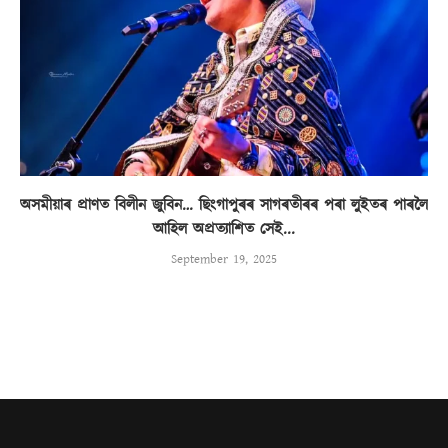
অসমীয়াৰ প্ৰাণত বিলীন জুবিন… ছিংগাপুৰৰ সাগৰতীৰৰ পৰা লুইতৰ পাৰলৈ
আহিল অপ্ৰত্যাশিত সেই...
September 19, 2025