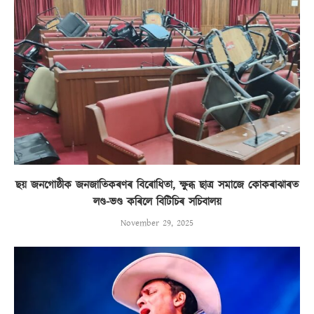
ছয় জনগোষ্ঠীক জনজাতিকৰণৰ বিৰোধিতা, ক্ষুব্ধ ছাত্ৰ সমাজে কোকৰাঝাৰত
লণ্ড-ভণ্ড কৰিলে বিটিচিৰ সচিবালয়
November 29, 2025