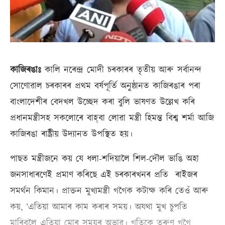
কাজিৰঙাঃ
কালি নৰেন্দ্ৰ মোদী চৰকাৰৰ তৃতীয় আৰু সৰ্বানন্দ
সোণোৱাল চৰকাৰৰ প্ৰথম বৰ্ষপূৰ্তি অনুষ্ঠানত কাজিৰঙাৰ পৰা
বাংলাদেশীৰ বেদখল উচ্ছেদ কৰা বুলি ভাষণত উল্লেখ কৰি
প্ৰধানমন্ত্ৰীসহ সকলোৰে বাহ্‌বা লোৱা মন্ত্ৰী হিমন্ত বিশ্ব শৰ্মা আজি
কাজিৰঙা ৰাষ্ট্ৰীয় উদ্যানত উপস্থিত হয়।
পাছত মন্ত্ৰীজনে কয় যে ধলা-শদিয়ালৈ শিল-দৌল ভাঙি অহা
জনসাধাৰণেই প্ৰমাণ কৰিছে এই চৰকাৰখনৰ প্ৰতি ৰাইজৰ
সমৰ্থন কিমান। প্ৰাক্তন মুখ্যমন্ত্ৰী গগৈক কটাক্ষ কৰি তেওঁ আৰু
কয়, ’এতিয়া আমাৰ কাম কৰাৰ সময়। অযথা মুখ চুপতি
মাৰিবলৈ এতিয়া মোৰ সময়ৰ অভাৱ। গতিকে তৰুণ গগৈ