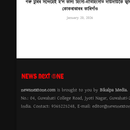
গৰু চুৰিৰ সন্দেহেই হ’ল কাল! হিংসা-প্ৰতিহিংসাত দাউদাউকৈ জ্ব
কোকৰাঝাৰৰ কাৰিগাঁও
January 20, 2026
newsnextone.com
is brought to you by
Bikalpa Media
No.: 04, Guwahati College Road, Jyoti Nagar, Guwahati-
India. Contact: 9365225248, E-mail:
editor@newsnexto