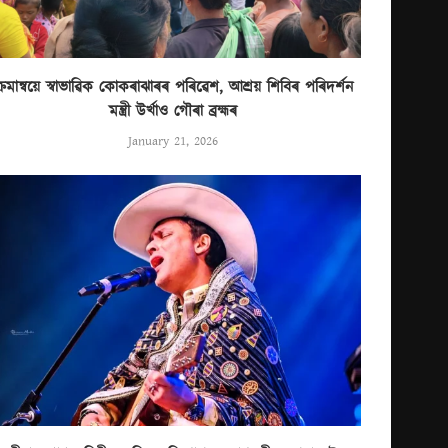
্ৰমান্বয়ে স্বাভাৱিক কোকৰাঝাৰৰ পৰিৱেশ, আশ্ৰয় শিবিৰ পৰিদৰ্শন
মন্ত্ৰী উৰ্খাও গৌৰা ব্ৰহ্মৰ
January 21, 2026