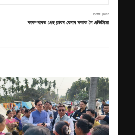
next post
কাকপথাৰত প্ৰেছ ক্লাবৰ বেনাৰ ফলাক লৈ প্ৰতিক্ৰিয়া