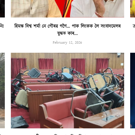
ি!
হিমন্ত বিশ্ব শৰ্মা নে গৌৰৱ গগৈ… পাক লিংকক লৈ সংবাদমেলৰ
ক
যুদ্ধত কাৰ...
February 12, 2026