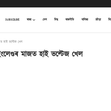
SUBSCRIBE
ৰাজ্য
দেশ
বিশ্ব
ৰাজনীতি
বাণিজ্য
ক্ৰীড়া
বি
জত হাই ভল্টেজ খেল
ংলেণ্ডৰ মাজত হাই ভল্টেজ খেল