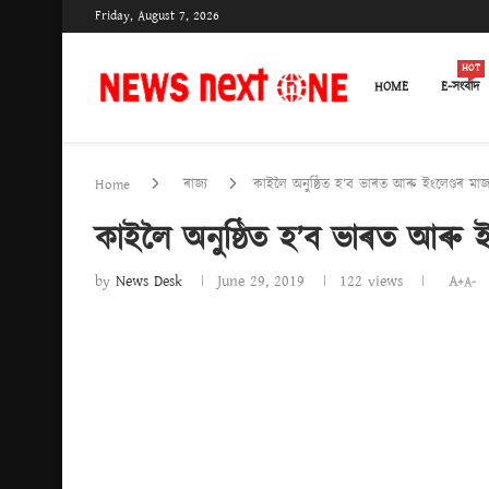
Friday, August 7, 2026
HOT
HOME
E-সংবাদ
Home
ৰাজ্য
কাইলৈ অনুষ্ঠিত হ’ব ভাৰত আৰু ইংলেণ্ডৰ মা
কাইলৈ অনুষ্ঠিত হ’ব ভাৰত আৰু ই
by
News Desk
June 29, 2019
122
views
A+
A-