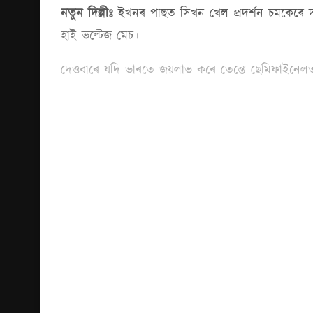
নতুন দিল্লীঃ
ইখনৰ পাছত সিখন খেল প্ৰদৰ্শন চমকেৰে দৰ
হাই ভল্টেজ মেচ।
দেওবাৰে যদি ভাৰতে জয়লাভ কৰে তেন্তে ছেমিফাইনেলত প