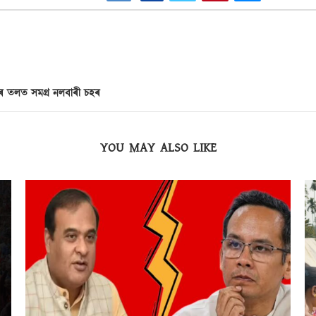
ানৰ তলত সমগ্ৰ নলবাৰী চহৰ
YOU MAY ALSO LIKE