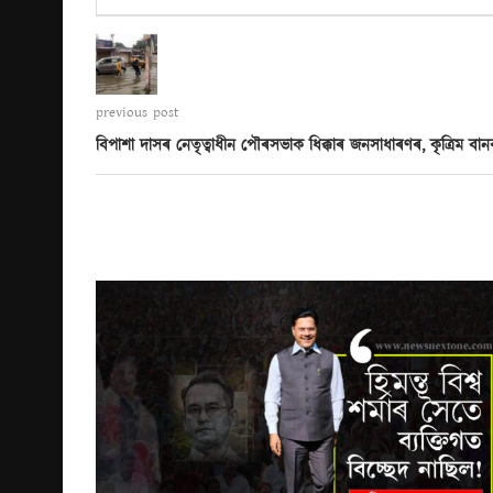
previous post
বিপাশা দাসৰ নেতৃত্বাধীন পৌৰসভাক ধিক্কাৰ জনসাধাৰণৰ, কৃত্ৰিম ব