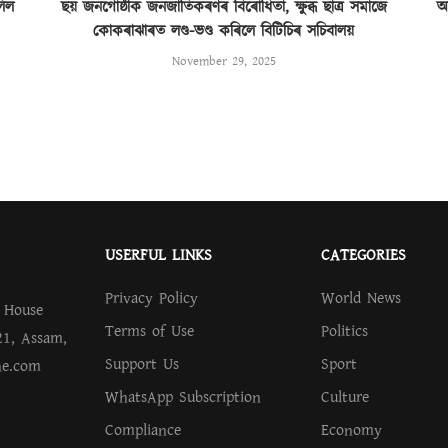
লিল
ছয় জনগোষ্ঠীক জনজাতিকৰণৰ বিৰোধিতা, ক্ষুব্ধ ছাত্ৰ সমাজে
অ
কোকৰাঝাৰত লণ্ড-ভণ্ড কৰিলে বিটিচিৰ সচিবালয়
November 29, 2025
USERFUL LINKS
CATEGORIES
Privacy Policy
World News
.
House
Terms of Use
Politics
21, Assam,
Support Us
Sport
ne.com
WhatsApp Subscription
Culture
Compliance
Economy