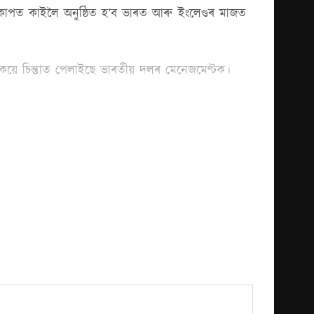
কাপত কাইলৈ অনুষ্ঠিত হ’ব ভাৰত আৰু ইংলেণ্ডৰ মাজত
কৈয়ে চিন্তাত পেলাইছে ভাৰতীয় দলৰ মেনেজমেণ্টক।