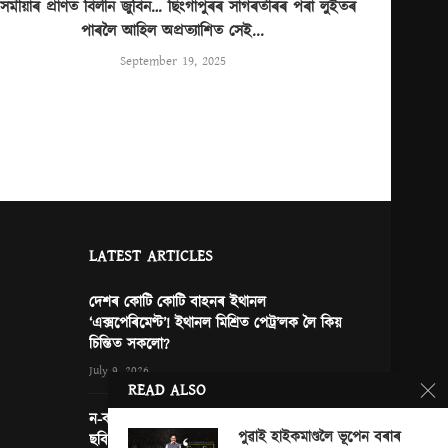
সমীয়াৰ প্ৰাণত বিলীন জুবিন… ছিংগাপুৰৰ সাগৰতীৰৰ পৰা লুইতৰ
পাৰলৈ আহিল অপ্ৰত্যাশিত সেই...
September 19, 2025
LATEST ARTICLES
দেশৰ কোটি কোটি বাহনৰ ইথানল
‘এক্সপেৰিমেণ্ট’! ইথানল মিশ্ৰিত পেট্ৰ’লক লৈ কিয়
চিন্তিত সকলো?
July 9, 2026
READ ALSO
ন-কইনাৰ দৰে সজোৱা চহৰ, মচি পেলোৱা এখন
পুৱাই হাইকমাণ্ডলৈ ভূপেন বৰাৰ
ছবি আৰু নতুন দিল্লীত জাপানৰ প্ৰধানমন্ত্ৰী… কি