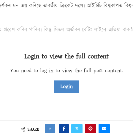
্শকৰ মন জয় কৰিছে ভাৰতীয় ক্ৰিকেট দলে৷ আইচিচি বিশ্বকাপত বিশ্ব
্ৰৱেশ কৰিব পাৰিব৷ কিন্তু মিডল অৰ্ডাৰৰ বেটিং লাইনে এতিয়া বাৰু
Login to view the full content
You need to log in to view the full post content.
Login
0
SHARE