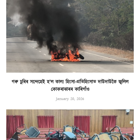
গৰু চুৰিৰ সন্দেহেই হ’ল কাল! হিংসা-প্ৰতিহিংসাত দাউদাউকৈ জ্বলিল
কোকৰাঝাৰৰ কাৰিগাঁও
January 20, 2026