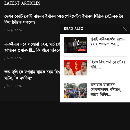
LATEST ARTICLES
দেশৰ কোটি কোটি বাহনৰ ইথানল ‘এক্সপেৰিমেণ্ট’! ইথানল মিশ্ৰিত পেট্ৰ’লক লৈ
কিয় চিন্তিত সকলো?
READ ALSO
July 9, 2026
পুৱাই হাইকমাণ্ডলৈ ভূপেন
ন-কইনাৰ দৰে সজোৱা চহৰ, মচি পেলোৱা এখন ছবি আৰু নতুন দিল্লীত
বৰাৰ পদত্যাগ পত্ৰ,...
জাপানৰ প্ৰধানমন্ত্ৰী… কি পালে ভাৰতে?
0
July 3, 2026
হিমন্ত বিশ্ব শৰ্মা নে গৌৰৱ
গগৈ…...
ভক্ত বুলি কৈ ভগৱান ৰামক চৰম বিশ্বাসঘাটকতা! অযোধ্যাৰ ৰাম মন্দিৰত কি
ঘটিল, কি নঘটিল?
ক্ৰমান্বয়ে স্বাভাৱিক
July 1, 2026
কোকৰাঝাৰৰ পৰিৱেশ,
আশ্ৰয় শিবিৰ...
© News Next One. All rights Reserved. Contact
editor@newsnextone.com
for any query. Design & Cloud Hosting by:
Rongjeng Technologies
.