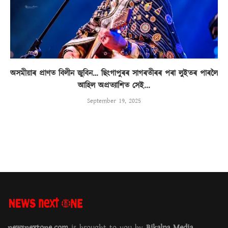
অসমীয়াৰ প্ৰাণত বিলীন জুবিন… ছিংগাপুৰৰ সাগৰতীৰৰ পৰা লুইতৰ পাৰলৈ
আহিল অপ্ৰত্যাশিত সেই...
September 19, 2025
newsnextone.com
is brought to you by
Bikalpa Media.