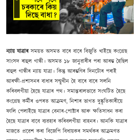
ন্যায় যাত্ৰাৰ
সময়ত অসমত বাৰে বাৰে বিজুতি খাইছে কংগ্ৰেছ
সাংসদ ৰাহুল গান্ধী। অসমত ১৮ জানুৱাৰীৰ পৰা আৰম্ভ হৈছিল
ৰাহুল গান্ধীৰ ন্যায় যাত্ৰা। কিন্তু আৰম্ভণিৰ দিনটোৰ পৰাই
আৰক্ষী-প্ৰশাসনৰ বাধাৰ সন্মুখীন হৈ বাৰে বাৰে সলনি
কৰিবলগীয়া হৈছে যাত্ৰাৰ পথ। সমান্তৰালভাৱে সংঘটিত হৈছে
কংগ্ৰেছ কৰ্মীৰ ওপৰত আক্ৰমণ, নিশাৰ ভাগত দুষ্কৃতিকাৰীয়ে
ফালি পেলাইছে যাত্ৰাৰ বেনাৰ-পোষ্টাৰ আৰু ক্ষতিসাধন কৰা
হৈছে যাত্ৰাৰ বাবে ব্যৱহাৰ কৰিবলগীয়া বাহনৰ। আনকি যাত্ৰাৰ
মাজতে প্ৰৱেশ কৰা বিজেপি বিধায়কৰ সমৰ্থকৰ আক্ৰমণত