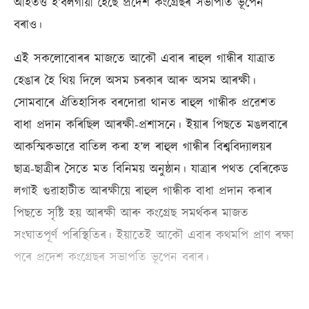
আহতও হ’বলগীয়া হৈছে প্ৰদেশ কংগ্ৰেছৰ সভাপতি ভূপেন
বৰাও।
এই সকলোবোৰৰ মাজতে আকৌ এবাৰ ৰাহুল গান্ধীৰ যাত্ৰাত
হেঙাৰ হৈ থিয় দিলে অসম চৰকাৰ আৰু অসম আৰক্ষী।
সোমবাৰে ঐতিহাসিক বৰদোৱা থানত ৰাহুল গান্ধীক প্ৰৱেশত
বাধা প্ৰদান কৰিছিল আৰক্ষী-প্ৰশাসনে। ইয়াৰ পিছতে মঙলবাৰে
আকস্মিকভাৱে বাতিল কৰা হ’ল ৰাহুল গান্ধীৰ বিশ্ববিদ্যালয়ৰ
ছাত্ৰ-ছাত্ৰীৰ সৈতে মত বিনিময় অনুষ্ঠান। যাত্ৰাৰ পথত বেৰিকেড
লগাই গুৱাহাটীত আৰক্ষীয়ে ৰাহুল গান্ধীক বাধা প্ৰদান কৰাৰ
পিছতে সৃষ্টি হয় আৰক্ষী আৰু কংগ্ৰেছ সমৰ্থকৰ মাজত
সংঘাতপূৰ্ণ পৰিস্থিতিৰ। ইয়াতেই আকৌ এবাৰ কথমপি প্ৰাণ ৰক্ষা
পৰে প্ৰদেশ কংগ্ৰেছৰ সভাপতি ভূপেন বৰাৰ।