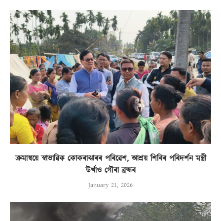
ক্ৰমান্বয়ে স্বাভাৱিক কোকৰাঝাৰৰ পৰিৱেশ, আশ্ৰয় শিবিৰ পৰিদৰ্শন মন্ত্ৰী
উৰ্খাও গৌৰা ব্ৰহ্মৰ
January 21, 2026