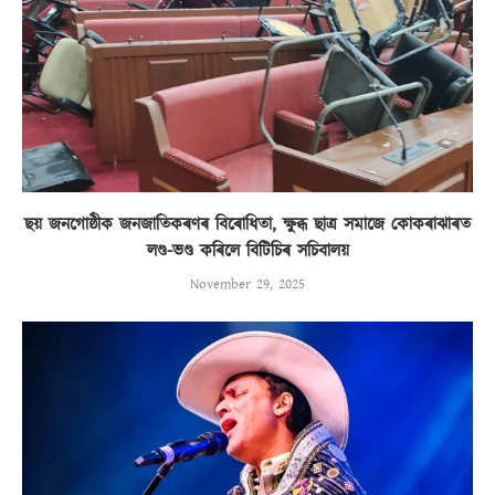
ছয় জনগোষ্ঠীক জনজাতিকৰণৰ বিৰোধিতা, ক্ষুব্ধ ছাত্ৰ সমাজে কোকৰাঝাৰত
লণ্ড-ভণ্ড কৰিলে বিটিচিৰ সচিবালয়
November 29, 2025