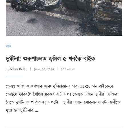
ৰাজ্য
দুৰ্ঘটনা! অৰুণাচলত জ্বলিল ৫ খনকৈ বাইক
by
News Desk
June 30, 2019
122 views
তেজুঃ আজি কাকপথাৰ আৰু দুলিয়াজানৰ পৰা 15-20 খন বাইকেৰে
তেজুলৈ ফুৰিবলৈ গৈছিল যুৱকৰ এটা দল৷ তেজুত এজন স্থানীয় ব্যক্তিৰ
সৈতে দুৰ্ঘটনাত পতিত হয় দলটো৷ স্থানীয় এজন লোকজনৰ ঘটনাস্থলীতে
মৃত্যু হয়।দুৰ্ঘটনাৰ …