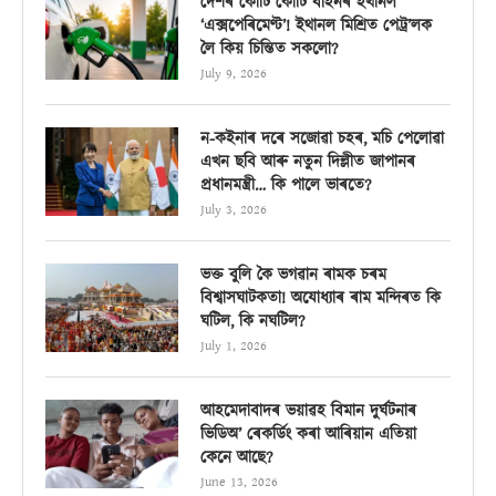
দেশৰ কোটি কোটি বাহনৰ ইথানল
‘এক্সপেৰিমেণ্ট’! ইথানল মিশ্ৰিত পেট্ৰ’লক
লৈ কিয় চিন্তিত সকলো?
July 9, 2026
ন-কইনাৰ দৰে সজোৱা চহৰ, মচি পেলোৱা
এখন ছবি আৰু নতুন দিল্লীত জাপানৰ
প্ৰধানমন্ত্ৰী… কি পালে ভাৰতে?
July 3, 2026
ভক্ত বুলি কৈ ভগৱান ৰামক চৰম
বিশ্বাসঘাটকতা! অযোধ্যাৰ ৰাম মন্দিৰত কি
ঘটিল, কি নঘটিল?
July 1, 2026
আহমেদাবাদৰ ভয়াৱহ বিমান দুৰ্ঘটনাৰ
ভিডিঅ’ ৰেকৰ্ডিং কৰা আৰিয়ান এতিয়া
কেনে আছে?
June 13, 2026