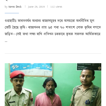
by
News Desk
June 29, 2019
112 views
গুৱাহাটীঃ ভাৰতবৰ্ষৰ অন্যান্য ৰাজ্যসমূহৰ দৰে অসমৰো অৰ্থনীতিৰ মূল
ভেটি হৈছে কৃষি। ৰাজ্যখনৰ প্ৰায় ৬৫ পৰা ৭০ শতাংশ লোক কৃষিৰ লগতে
জড়িত। সেই কথা লক্ষ্য ৰাখি প্ৰতিখন চৰকাৰে কৃষক সকলক আৰ্থিকভাৱে
…