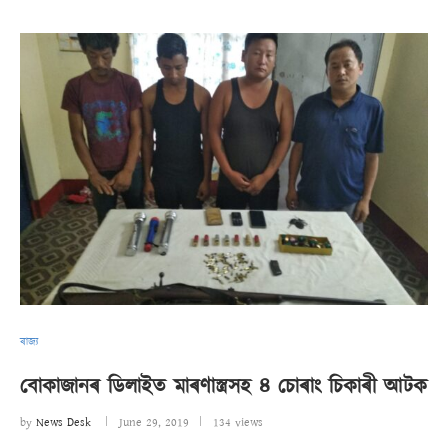
ৰাজ্য
বোকাজানৰ ডিলাইত মাৰণাস্ত্ৰসহ ৪ চোৰাং চিকাৰী আটক
by
News Desk
June 29, 2019
134 views