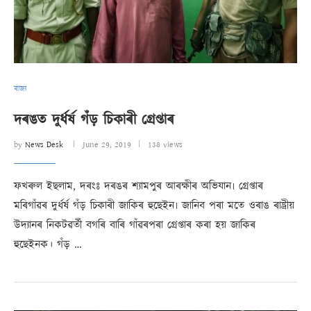
ৰাজ্য
দৰঙত দুৰ্ধৰ্ষ গঁড় চিকাৰী গ্ৰেপ্তাৰ
by
News Desk
June 29, 2019
138 views
ফখৰুল ইছলাম, দৰংঃ দৰঙৰ শ্যামপুৰ আৰক্ষীৰ অভিযান৷ গ্ৰেপ্তাৰ
মৰিগাঁৱৰ দুৰ্ধৰ্ষ গঁড় চিকাৰী জাকিৰ হুছেইন৷ জানিব পৰা মতে ওৰাঙ ৰাষ্ট্ৰীয়
উদ্যানৰ নিকটৱৰ্তী বগৰি বাৰি গাঁৱৰপৰা গ্ৰেপ্তাৰ কৰা হয় জাকিৰ
হুছেইনক। গঁড় …