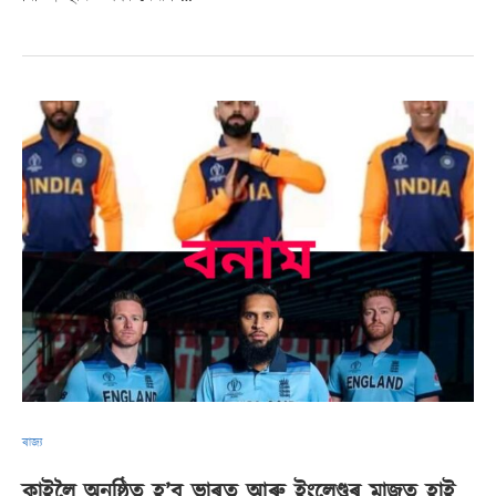
ৰাজ্য
কাইলৈ অনুষ্ঠিত হ’ব ভাৰত আৰু ইংলেণ্ডৰ মাজত হাই