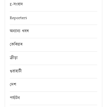
E-সংবাদ
Reporters
অন্যান্য খবৰ
কেৰিয়াৰ
ক্ৰীড়া
গুৱাহাটী
দেশ
পৰ্য্যটন