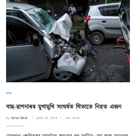
ৰাজ্য
বাছ-ৱাগনাৰৰ মুখামুখি সংঘৰ্ষত থিতাতে নিহত এজন
by
News Desk
June 29, 2019
106 views
তেজপুৰঃ শোণিতপুৰ চলাগাঁৱত ভয়ংকৰ পথ দুৰ্ঘটনা। বাছ আৰু ৱাগনাৰৰ