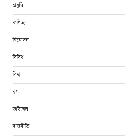
প্ৰযুক্তি
বাণিজ্য
বিনোদন
বিবিধ
বিশ্ব
ব্লগ
ভাইৰেল
ৰাজনীতি