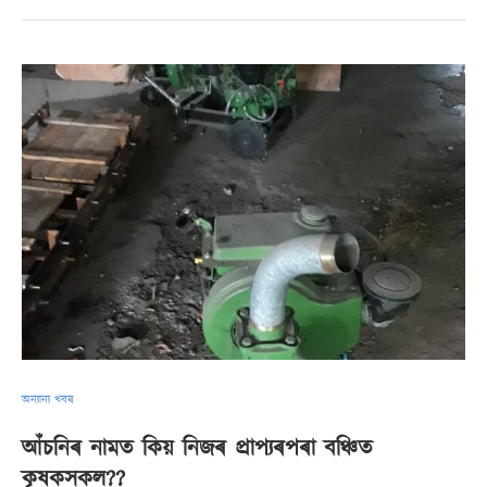
অন্যান্য খবৰ
আঁচনিৰ নামত কিয় নিজৰ প্ৰাপ্যৰপৰা বঞ্চিত
কৃষকসকল??