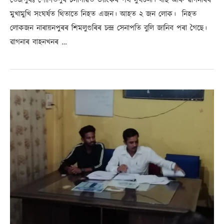
মুখামুখি সংঘৰ্ষত থিতাতে নিহত এজন। আহত ২ জন লোক। নিহত
লোকজন নাৰায়নপুৰৰ শিমলুগুৰিৰ চন্দ্ৰ সেনাপতি বুলি জানিব পৰা গৈছে।
ৱাগনাৰ বাহনখনৰ …