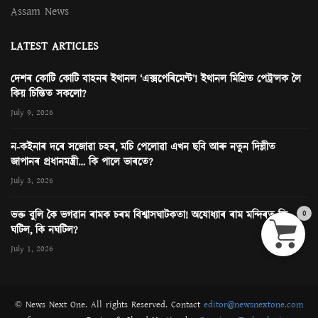
Assam News
LATEST ARTICLES
দেশৰ কোটি কোটি বাহনৰ ইথানল ‘এক্সপেৰিমেণ্ট’! ইথানল মিশ্ৰিত পেট্ৰ’লক লৈ
কিয় চিন্তিত সকলো?
July 9, 2026
ন-কইনাৰ দৰে সজোৱা চহৰ, মচি পেলোৱা এখন ছবি আৰু নতুন দিল্লীত
জাপানৰ প্ৰধানমন্ত্ৰী… কি পালে ভাৰতে?
July 3, 2026
0
ভক্ত বুলি কৈ ভগৱান ৰামক চৰম বিশ্বাসঘাটকতা! অযোধ্যাৰ ৰাম মন্দিৰত কি
ঘটিল, কি নঘটিল?
July 1, 2026
© News Next One. All rights Reserved. Contact
editor@newsnextone.com