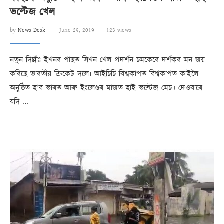
ভল্টেজ খেল
by
News Desk
June 29, 2019
123 views
নতুন দিল্লীঃ ইখনৰ পাছত সিখন খেল প্ৰদৰ্শন চমকেৰে দৰ্শকৰ মন জয়
কৰিছে ভাৰতীয় ক্ৰিকেট দলে৷ আইচিচি বিশ্বকাপত বিশ্বকাপত কাইলৈ
অনুষ্ঠিত হ’ব ভাৰত আৰু ইংলেণ্ডৰ মাজত হাই ভল্টেজ মেচ। দেওবাৰে
যদি …