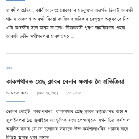
প্ৰাণদ্বীপ চেতিয়া, কাৰ্বি আংলংঃ বোকাজান মহকুমাৰ অন্তৰ্গত ডিলাই আৰক্ষী
থানাৰ ভাৰপ্ৰাপ্ত আৰক্ষী বিষয়া ৰণজিৎ হাজৰিকাৰ নেতৃত্বত শুকুৰবাৰে নিশা
এটা আৰক্ষীৰ দলে অসম-নগালেণ্ড সীমান্তৱৰ্তী পুৰণা লাহৰিজানৰ পহৰা
আৰক্ষী চকীৰ সমীপৰপৰা মাৰণাস্ত্ৰসহ …
ৰাজ্য
কাকপথাৰত প্ৰেছ ক্লাবৰ বেনাৰ ফলাক লৈ প্ৰতিক্ৰিয়া
by
News Desk
June 29, 2019
133 views
তোলন গোহাঁই​, কাকপথাৰঃ কাকপথাৰ প্ৰেছ ক্লাবৰ তত্ত্বাৱধানত অহা ৭
জুলাইৰপৰা ১৬ জুলাইলৈ সাংস্কৃতিক সংঘ প্ৰেক্ষাগৃহত এখন চিত্ৰ কৰ্মশালা
অনুষ্ঠিত কৰাৰ যো-জা চলোৱাৰ সময়তে উক্ত কৰ্মশালাখনিৰ প্ৰচাৰৰ বাবে
বিভিন্ন স্থানত থকা বেনাৰ …