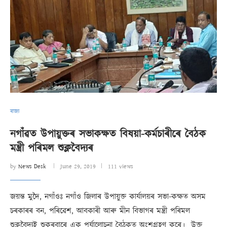
ৰাজ্য
নগাঁৱত উপায়ুক্তৰ সভাকক্ষত বিষয়া-কৰ্মচাৰীৰে বৈঠক
মন্ত্ৰী পৰিমল শুক্লবৈদ্যৰ
by
News Desk
June 29, 2019
111 views
জয়ন্ত মুদৈ, নগাঁওঃ নগাঁও জিলাৰ উপায়ুক্ত কাৰ্যালয়ৰ সভা-কক্ষত অসম
চৰকাৰৰ বন, পৰিৱেশ, আবকাৰী আৰু মীন বিভাগৰ মন্ত্ৰী পৰিমল
শুক্লবৈদ্যই শুকুৰবাৰে এক পৰ্যালোচনা বৈঠকত অংশগ্ৰহণ কৰে। উক্ত