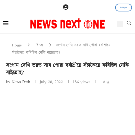
E-Paper
Home
ৰাজ্য
সপোন দেখি ভয়ত সাৰ পোৱা বৰ্ষাশ্ৰীয়ে
সঁচাকৈয়ে কৰিছিল নেকি ৰাষ্ট্ৰদ্ৰোহ?
সপোন দেখি ভয়ত সাৰ পোৱা বৰ্ষাশ্ৰীয়ে সঁচাকৈয়ে কৰিছিল নেকি
ৰাষ্ট্ৰদ্ৰোহ?
by
News Desk
July 20, 2022
186
views
A+
A-