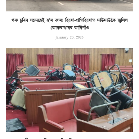
গৰু চুৰিৰ সন্দেহেই হ’ল কাল! হিংসা-প্ৰতিহিংসাত দাউদাউকৈ জ্বলিল
কোকৰাঝাৰৰ কাৰিগাঁও
January 20, 2026