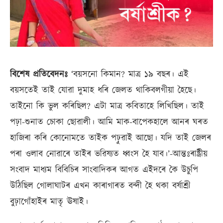
বিশেষ প্ৰতিবেদনঃ
‘বয়সনো কিমান? মাত্ৰ ১৯ বছৰ। এই
বয়সতেই তাই যোৱা দুমাহ ধৰি জেলত থাকিবলগীয়া হৈছে।
তাইনো কি ভুল কৰিছিল? এটা মাত্ৰ কবিতাহে লিখিছিল। তাই
পঢ়া-শুনাত চোকা ছোৱালী। আমি মাক-বাপেকহালে আনৰ ঘৰত
হাজিৰা কৰি কোনোমতে তাইক পঢ়ুৱাই আছো। যদি তাই জেলৰ
পৰা ওলাব নোৱাৰে তাইৰ ভৱিষ্যত ধ্বংস হৈ যাব।’-আন্তঃৰাষ্ট্ৰীয়
সংবাদ মাধ্যম বিবিচিৰ সাংবাদিকৰ আগত এইদৰে কৈ উচুপি
উঠিছিল গোলাঘাটৰ এখন কাৰাগাৰত বন্দী হৈ থকা বৰ্ষাশ্ৰী
বুঢ়াগোঁহাইৰ মাতৃ ঊষাই।