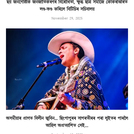
ছয় জনগোষ্ঠীক জনজাতিকৰণৰ বিৰোধিতা, ক্ষুব্ধ ছাত্ৰ সমাজে কোকৰাঝাৰত
লণ্ড-ভণ্ড কৰিলে বিটিচিৰ সচিবালয়
November 29, 2025
অসমীয়াৰ প্ৰাণত বিলীন জুবিন… ছিংগাপুৰৰ সাগৰতীৰৰ পৰা লুইতৰ পাৰলৈ
আহিল অপ্ৰত্যাশিত সেই...