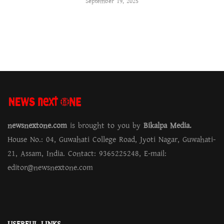
September 19, 2025
newsnextone.com
is brought to you by
Bikalpa Media.
House No.: 04, Guwahati College Road, Jyoti Nagar, Guwahati-
21, Assam, India. Contact: 9365225248, E-mail:
editor@newsnextone.com