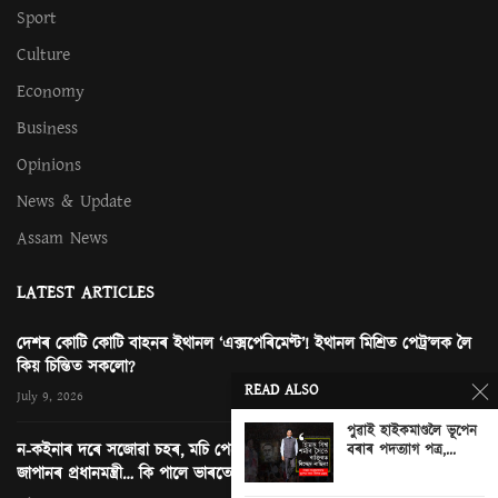
Sport
Culture
Economy
Business
Opinions
News & Update
Assam News
LATEST ARTICLES
দেশৰ কোটি কোটি বাহনৰ ইথানল ‘এক্সপেৰিমেণ্ট’! ইথানল মিশ্ৰিত পেট্ৰ’লক লৈ
কিয় চিন্তিত সকলো?
READ ALSO
July 9, 2026
পুৱাই হাইকমাণ্ডলৈ ভূপেন
ন-কইনাৰ দৰে সজোৱা চহৰ, মচি পেলোৱা এখন ছবি আৰু নতুন দিল্লীত
বৰাৰ পদত্যাগ পত্ৰ,...
জাপানৰ প্ৰধানমন্ত্ৰী… কি পালে ভাৰতে?
0