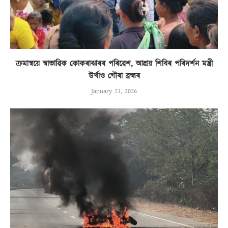
ক্ৰমান্বয়ে স্বাভাৱিক কোকৰাঝাৰৰ পৰিৱেশ, আশ্ৰয় শিবিৰ পৰিদৰ্শন মন্ত্ৰী
উৰ্খাও গৌৰা ব্ৰহ্মৰ
January 21, 2026