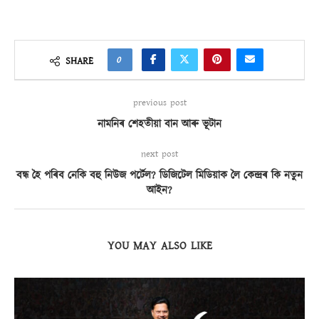
0
SHARE
previous post
নামনিৰ শেহতীয়া বান আৰু ভূটান
next post
বন্ধ হৈ পৰিব নেকি বহু নিউজ পৰ্টেল? ডিজিটেল মিডিয়াক লৈ কেন্দ্ৰৰ কি নতুন
আইন?
YOU MAY ALSO LIKE