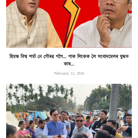
হিমন্ত বিশ্ব শৰ্মা নে গৌৰৱ গগৈ… পাক লিংকক লৈ সংবাদমেলৰ যুদ্ধত
কাৰ...
February 12, 2026