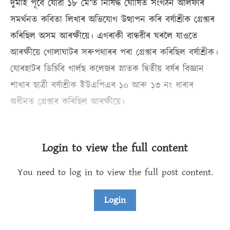
দুমাহ পূৰ্বে যোৱা ১৮ মে’ত নিষিদ্ধ ঘোষিত সংগঠন আলফাৰ
সমৰ্থনত কবিতা লিখাৰ অভিযোগ উত্থাপন কৰি বৰ্ষাশ্ৰীক গ্ৰেপ্তাৰ
কৰিছিল অসম আৰক্ষীয়ে। এগৰাকী বান্ধৱীৰ ঘৰলৈ যাওতে
আৰক্ষীয়ে গোলাঘাটৰ সৰুপথাৰৰ পৰা গ্ৰেপ্তাৰ কৰিছিল বৰ্ষাশ্ৰীক।
যোৰহাটৰ ডিচিবি গাৰ্লছ কলেজৰ স্নাতক দ্বিতীয় বৰ্ষৰ বিজ্ঞান
শাখাৰ ছাত্ৰী বৰ্ষাশ্ৰীক ইউএপিএৰ ১০ আৰু ১৩ নং ধাৰাৰ
অধীনত গ্ৰেপ্তাৰ কৰিছিল আৰক্ষীয়ে।
Login to view the full content
You need to log in to view the full post content.
Login