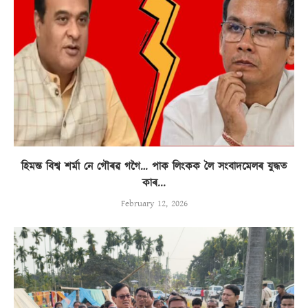
হিমন্ত বিশ্ব শৰ্মা নে গৌৰৱ গগৈ… পাক লিংকক লৈ সংবাদমেলৰ যুদ্ধত
কাৰ...
February 12, 2026