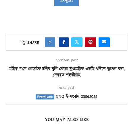
0
SHARE
previous post
মন্ত্ৰিত্ব গ’লে কেনেকৈ চলিব বুলি কোৱা মুখ্যমন্ত্ৰীক ওভতি ধৰিলে ভূপেন বৰা,
দেৱব্ৰত শইকীয়াই
next post
NNO ই-সংবাদ 23062025
YOU MAY ALSO LIKE