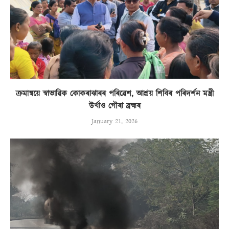
ক্ৰমান্বয়ে স্বাভাৱিক কোকৰাঝাৰৰ পৰিৱেশ, আশ্ৰয় শিবিৰ পৰিদৰ্শন মন্ত্ৰী
উৰ্খাও গৌৰা ব্ৰহ্মৰ
January 21, 2026