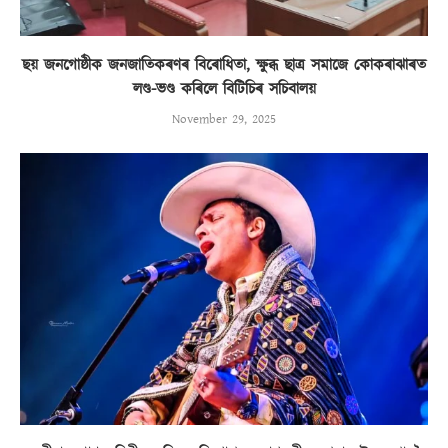
ছয় জনগোষ্ঠীক জনজাতিকৰণৰ বিৰোধিতা, ক্ষুব্ধ ছাত্ৰ সমাজে কোকৰাঝাৰত
লণ্ড-ভণ্ড কৰিলে বিটিচিৰ সচিবালয়
November 29, 2025