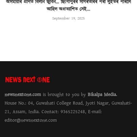
অসমীয়াৰ প্ৰাণত বিলীন জুবিন… ছিংগাপুৰৰ সাগৰতীৰৰ পৰা লুইতৰ পাৰলৈ
আহিল অপ্ৰত্যাশিত সেই...
September 19, 2025
newsnextone.com
is brought to you by
Bikalpa Media.
House No.: 04, Guwahati College Road, Jyoti Nagar, Guwahati-
21, Assam, India. Contact: 9365225248, E-mail:
editor@newsnextone.com