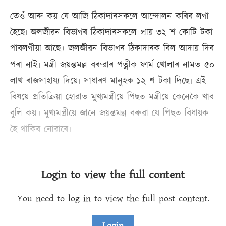
তেওঁ আৰু কয় যে আজি ঠিকাদাৰসকলে আন্দোলন কৰিব লগা
হৈছে৷ জলজীৱন বিভাগৰ ঠিকাদাৰসকলে প্ৰায় ৩২ শ কোটি টকা
পাবলগীয়া আছে। জলজীৱন বিভাগৰ ঠিকাদাৰক বিল আদায় দিব
পৰা নাই৷ মন্ত্ৰী জয়ন্তমল্ল বৰুৱাৰ পত্নীক ফাৰ্ম খোলাৰ নামত ৫০
লাখ ৰাজসাহায্য দিয়ে৷ সাধাৰণ মানুহক ১২ শ টকা দিছে৷ এই
বিষয়ে প্ৰতিক্ৰিয়া হোৱাত মুখ্যমন্ত্ৰীয়ে পিছত মন্ত্ৰীয়ে কেনেকৈ খাব
বুলি কয়। মুখ্যমন্ত্ৰীয়ে জানে জয়ন্তমল্ল বৰুৱা যে পিছত বিধায়ক
হৈ থাকিব নোৱাৰে৷
Login to view the full content
You need to log in to view the full post content.
Login