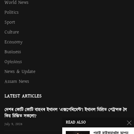
World News
Politics
Sport
Culture
Economy
Business
Opinions
News & Update
Assam News
LATEST ARTICLES
দেশৰ কোটি কোটি বাহনৰ ইথানল ‘এক্সপেৰিমেণ্ট’! ইথানল মিশ্ৰিত পেট্ৰ’লক লৈ
কিয় চিন্তিত সকলো?
READ ALSO
July 9, 2026
পুৱাই হাইকমাণ্ডলৈ ভূপেন