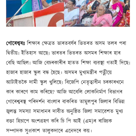
গোৰেশ্বৰঃ
শিক্ষাৰ ক্ষেত্ৰত ভাৰতবৰ্ষৰ ভিতৰত অসম তলৰ পৰা
দ্বিতীয়৷ ইতিহাস আছে৷ ভাৰতৰ ভিতৰত অসমৰ শিক্ষাৰ হাৰ
বেছি আছিল৷ আজি বেচৰকাৰীৰ হাতত শিক্ষা ব্যৱস্থা গতাই দিছে৷
হাজাৰ হাজাৰ স্কুল বন্ধ হৈছে। অসমৰ মুখ্যমন্ত্ৰীৰ পত্নীয়ে
আটাইতকৈ দামী স্কুল খুলিছে৷ বিজেপি নেতৃত্বাধীন চৰকাৰখনে
কাৰ কাৰণে কাম কৰিছে? আজি আবেলি লোকনিৰ্মাণ বিভাগৰ
গোৰেশ্বৰস্থ পৰিদৰ্শন বাংলাৰ বাকৰিত তামুলপুৰ জিলাৰ বিভিন্ন
জ্বলন্ত সমস্যা সমাধানৰ দাবীত অনুষ্ঠিত জিলা সমাৱেশত মুখ্য
বক্তা হিচাপে অংশগ্ৰহণ কৰি চি পি আই (এম)ৰ ৰাজ্যিক
সম্পাদক সুপ্ৰকাশ তালুকদাৰে এনেদৰে কয়।