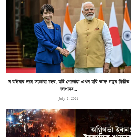
ন-কইনাৰ দৰে সজোৱা চহৰ, মচি পেলোৱা এখন ছবি আৰু নতুন দিল্লীত
জাপানৰ...
July 3, 2026