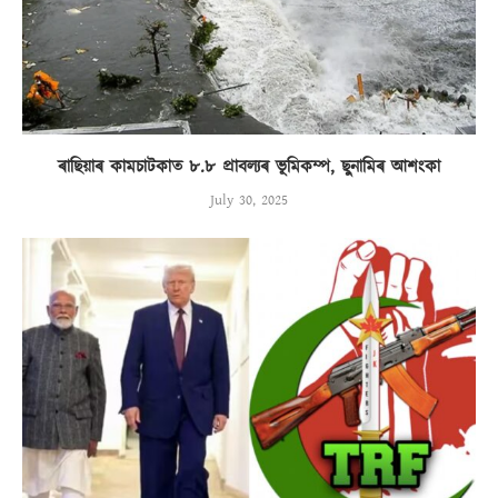
ৰাছিয়াৰ কামচাটকাত ৮.৮ প্ৰাবল্যৰ ভূমিকম্প, ছুনামিৰ আশংকা
July 30, 2025