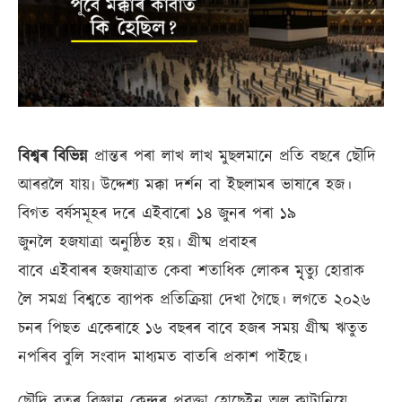
বিশ্বৰ বিভিন্ন
প্ৰান্তৰ পৰা লাখ লাখ মুছলমানে প্ৰতি বছৰে ছৌদি
আৰৱলৈ যায়৷ উদ্দেশ্য মক্কা দৰ্শন বা ইছলামৰ ভাষাৰে হজ।
বিগত বৰ্ষসমূহৰ দৰে এইবাৰো ১৪ জুনৰ পৰা ১৯
জুনলৈ হজযাত্ৰা অনুষ্ঠিত হয়। গ্ৰীষ্ম প্ৰবাহৰ
বাবে এইবাৰৰ হজযাত্ৰাত কেবা শতাধিক লোকৰ মৃ্ত্যু হোৱাক
লৈ সমগ্ৰ বিশ্বতে ব্যাপক প্ৰতিক্ৰিয়া দেখা গৈছে। লগতে ২০২৬
চনৰ পিছত একেৰাহে ১৬ বছৰৰ বাবে হজৰ সময় গ্ৰীষ্ম ঋতুত
নপৰিব বুলি সংবাদ মাধ্যমত বাতৰি প্ৰকাশ পাইছে।
ছৌদি বতৰ বিজ্ঞান কেন্দ্ৰৰ প্ৰবক্তা হোছেইন অল-কাটানিয়ে