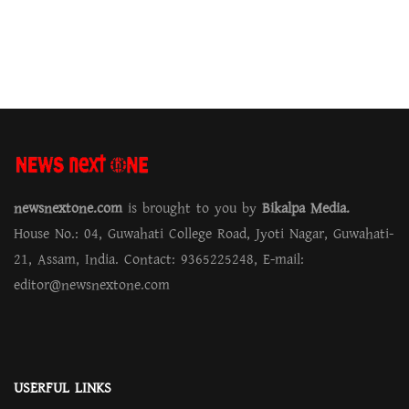
newsnextone.com
is brought to you by
Bikalpa Media.
House No.: 04, Guwahati College Road, Jyoti Nagar, Guwahati-
21, Assam, India. Contact: 9365225248, E-mail:
editor@newsnextone.com
USERFUL LINKS