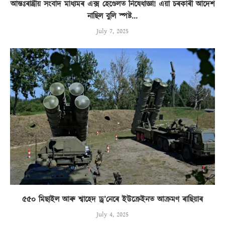
আন্তঃৰাষ্ট্ৰীয় সংবাদ মাধ্যমৰ এক্স হেণ্ডেলত নিষেধাজ্ঞা! এয়া চৰকাৰী আদেশ
নাছিল বুলি স্পষ্ট...
July 7, 2025
৫৫০ মিছাইল আৰু শ্বাহেদ ড্ৰ’নেৰে ইউক্ৰেইনত আক্ৰমণ ৰাছিয়াৰ
July 4, 2025