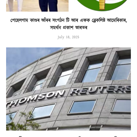
পেহেলগাম কাণ্ডৰ আঁৰৰ সংগঠন টি আৰ এফক ব্লেকলিষ্ট আমেৰিকাৰ,
সমৰ্থন প্ৰকাশ ভাৰতৰ
July 18, 2025