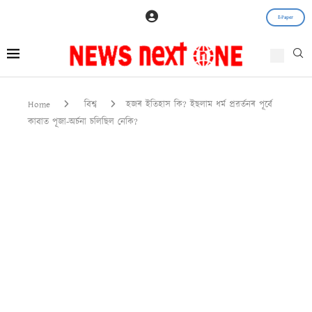
E-Paper
Home
বিশ্ব
হজৰ ইতিহাস কি? ইছলাম ধৰ্ম প্ৰৱৰ্তনৰ পূৰ্বে
কাবাত পূজা-অৰ্চনা চলিছিল নেকি?