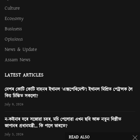
Culture
Economy
Business
Opinions
News & Update
Assam News
LATEST ARTICLES
দেশৰ কোটি কোটি বাহনৰ ইথানল ‘এক্সপেৰিমেণ্ট’! ইথানল মিশ্ৰিত পেট্ৰ’লক লৈ
কিয় চিন্তিত সকলো?
July 9, 2026
ন-কইনাৰ দৰে সজোৱা চহৰ, মচি পেলোৱা এখন ছবি আৰু নতুন দিল্লীত
জাপানৰ প্ৰধানমন্ত্ৰী… কি পালে ভাৰতে?
July 3, 2026
READ ALSO