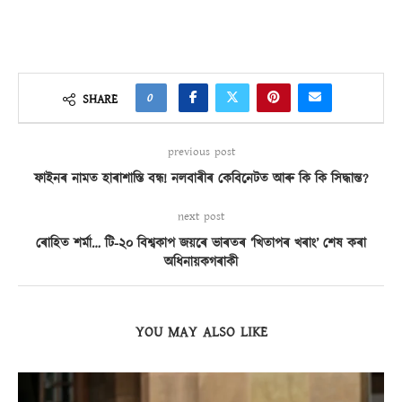
0
SHARE
previous post
ফাইনৰ নামত হাৰাশাস্তি বন্ধ! নলবাৰীৰ কেবিনেটত আৰু কি কি সিদ্ধান্ত?
next post
ৰোহিত শৰ্মা… টি-২০ বিশ্বকাপ জয়ৰে ভাৰতৰ ‘খিতাপৰ খৰাং’ শেষ কৰা
অধিনায়কগৰাকী
YOU MAY ALSO LIKE