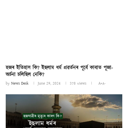
হজৰ ইতিহাস কি? ইছলাম ধৰ্ম প্ৰৱৰ্তনৰ পূৰ্বে কাবাত পূজা-
অৰ্চনা চলিছিল নেকি?
by
News Desk
June 29, 2024
378
views
A+
A-