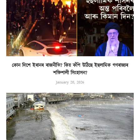
কোন দিশে ইৰানৰ ৰাজনীতি? কিয় কঁপি উঠিছে ইছলামিক গণৰাজ্যৰ
শক্তিশালী সিংহাসন?
January 20, 2026