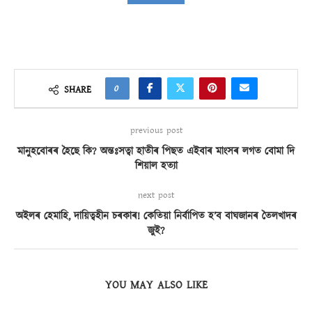
0
SHARE
previous post
মানুহবোৰৰ হৈছে কি? অন্তঃসত্বা হাতীৰ পিছত এইবাৰ মাংসৰ লগত বোমা দি
শিয়াল হত্যা
next post
অইলৰ হেমাহি, দায়িত্বহীন চৰকাৰ! কেতিয়া নিৰ্বাপিত হ’ব বাঘজানৰ তৈলখাদৰ
জুই?
YOU MAY ALSO LIKE