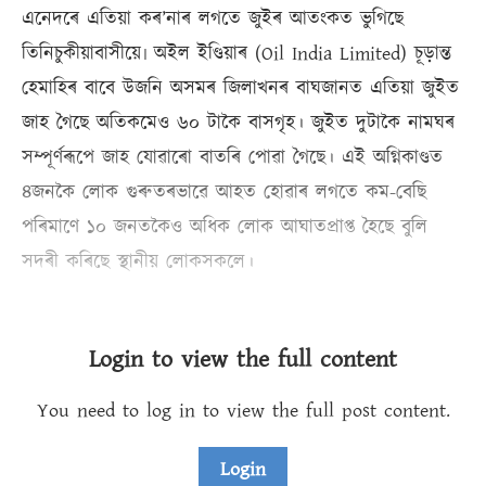
এনেদৰে এতিয়া কৰ’নাৰ লগতে জুইৰ আতংকত ভুগিছে
তিনিচুকীয়াবাসীয়ে৷ অইল ইণ্ডিয়াৰ (Oil India Limited) চূড়ান্ত
হেমাহিৰ বাবে উজনি অসমৰ জিলাখনৰ বাঘজানত এতিয়া জুইত
জাহ গৈছে অতিকমেও ৬০ টাকৈ বাসগৃহ। জুইত দুটাকৈ নামঘৰ
সম্পূৰ্ণৰূপে জাহ যোৱাৰো বাতৰি পোৱা গৈছে। এই অগ্নিকাণ্ডত
৪জনকৈ লোক গুৰুতৰভাৱে আহত হোৱাৰ লগতে কম-বেছি
পৰিমাণে ১০ জনতকৈও অধিক লোক আঘাতপ্ৰাপ্ত হৈছে বুলি
সদৰী কৰিছে স্থানীয় লোকসকলে।
Login to view the full content
You need to log in to view the full post content.
Login