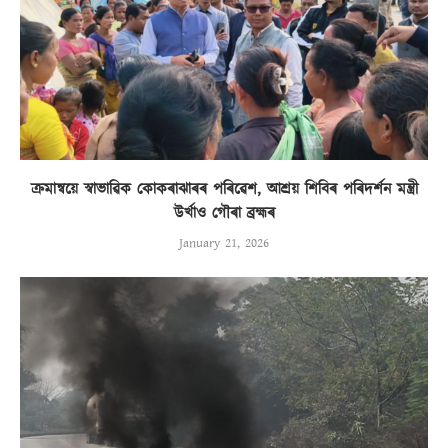
ক্ৰমান্বয়ে স্বাভাৱিক কোকৰাঝাৰৰ পৰিৱেশ, আশ্ৰয় শিবিৰ পৰিদৰ্শন মন্ত্ৰী
উৰ্খাও গৌৰা ব্ৰহ্মৰ
January 21, 2026