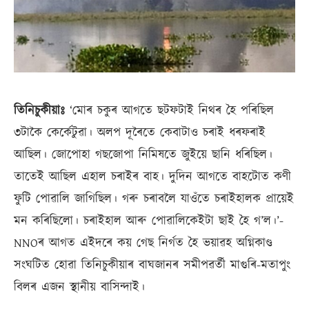
তিনিচুকীয়াঃ
‘মোৰ চকুৰ আগতে ছটফটাই নিথৰ হৈ পৰিছিল
৩টাকৈ কেৰ্কেটুৱা। অলপ দূৰৈতে কেবাটাও চৰাই ধৰফৰাই
আছিল। জোপোহা গছজোপা নিমিষতে জুইয়ে ছানি ধৰিছিল।
তাতেই আছিল এহাল চৰাইৰ বাহ। দুদিন আগতে বাহটোত কণী
ফুটি পোৱালি জাগিছিল। গৰু চৰাবলৈ যাওঁতে চৰাইহালক প্ৰায়েই
মন কৰিছিলো। চৰাইহাল আৰু পোৱালিকেইটা ছাই হৈ গ’ল।’-
NNOৰ আগত এইদৰে কয় গেছ নিৰ্গত হৈ ভয়াৱহ অগ্নিকাণ্ড
সংঘটিত হোৱা তিনিচুকীয়াৰ বাঘজানৰ সমীপৱৰ্তী মাগুৰি-মতাপুং
বিলৰ এজন স্থানীয় বাসিন্দাই।