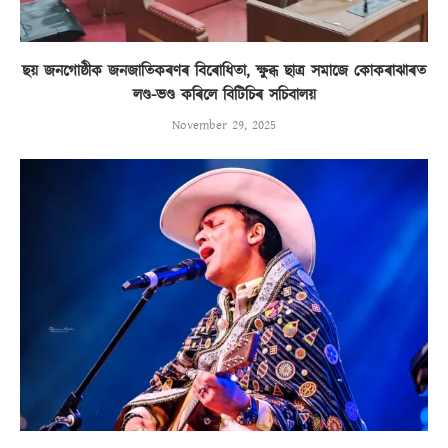
ছয় জনগোষ্ঠীক জনজাতিকৰণৰ বিৰোধিতা, ক্ষুব্ধ ছাত্ৰ সমাজে কোকৰাঝাৰত
লণ্ড-ভণ্ড কৰিলে বিটিচিৰ সচিবালয়
November 29, 2025