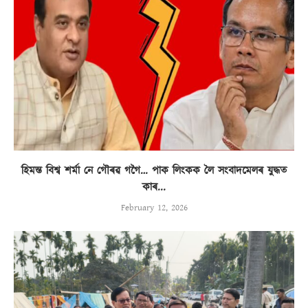
হিমন্ত বিশ্ব শৰ্মা নে গৌৰৱ গগৈ… পাক লিংকক লৈ সংবাদমেলৰ যুদ্ধত
কাৰ...
February 12, 2026