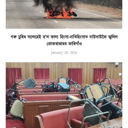
গৰু চুৰিৰ সন্দেহেই হ’ল কাল! হিংসা-প্ৰতিহিংসাত দাউদাউকৈ জ্বলিল
কোকৰাঝাৰৰ কাৰিগাঁও
January 20, 2026