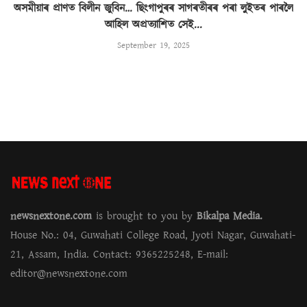
অসমীয়াৰ প্ৰাণত বিলীন জুবিন… ছিংগাপুৰৰ সাগৰতীৰৰ পৰা লুইতৰ পাৰলৈ
আহিল অপ্ৰত্যাশিত সেই...
September 19, 2025
newsnextone.com
is brought to you by
Bikalpa Media.
House No.: 04, Guwahati College Road, Jyoti Nagar, Guwahati-
21, Assam, India. Contact: 9365225248, E-mail:
editor@newsnextone.com