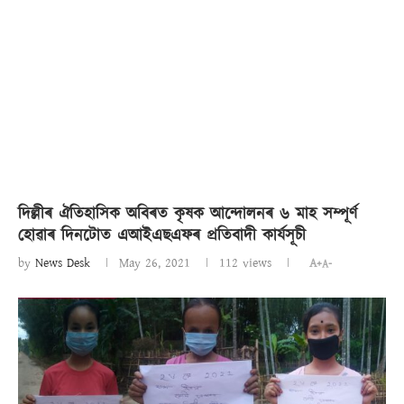
দিল্লীৰ ঐতিহাসিক অবিৰত কৃষক আন্দোলনৰ ৬ মাহ সম্পূৰ্ণ
হোৱাৰ দিনটোত এআইএছএফৰ প্ৰতিবাদী কাৰ্যসূচী
by
News Desk
May 26, 2021
112
views
A+
A-