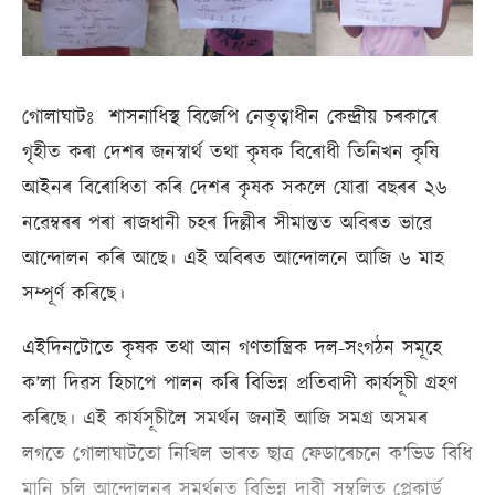
গোলাঘাটঃ শাসনাধিস্থ বিজেপি নেতৃত্বাধীন কেন্দ্ৰীয় চৰকাৰে
গৃহীত কৰা দেশৰ জনস্বাৰ্থ তথা কৃষক বিৰোধী তিনিখন কৃষি
আইনৰ বিৰোধিতা কৰি দেশৰ কৃষক সকলে যোৱা বছৰৰ ২৬
নৱেম্বৰৰ পৰা ৰাজধানী চহৰ দিল্লীৰ সীমান্তত অবিৰত ভাৱে
আন্দোলন কৰি আছে। এই অবিৰত আন্দোলনে আজি ৬ মাহ
সম্পূৰ্ণ কৰিছে।
এইদিনটোতে কৃষক তথা আন গণতান্ত্ৰিক দল-সংগঠন সমূহে
ক’লা দিৱস হিচাপে পালন কৰি বিভিন্ন প্ৰতিবাদী কাৰ্যসূচী গ্ৰহণ
কৰিছে। এই কাৰ্যসূচীলৈ সমৰ্থন জনাই আজি সমগ্ৰ অসমৰ
লগতে গোলাঘাটতো নিখিল ভাৰত ছাত্ৰ ফেডাৰেচনে ক’ভিড বিধি
মানি চলি আন্দোলনৰ সমৰ্থনত বিভিন্ন দাবী সম্বলিত প্লেকাৰ্ড