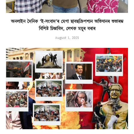
অনলাইন দৈনিক ‘ই-সংবাদ’ৰ মেগা ছাবছক্ৰিপশ্যন অভিযানৰ শুভাৰম্ভ
বিশিষ্ট চিন্তাবিদ, লেখক ময়ূৰ বৰাৰ
August 1, 2025