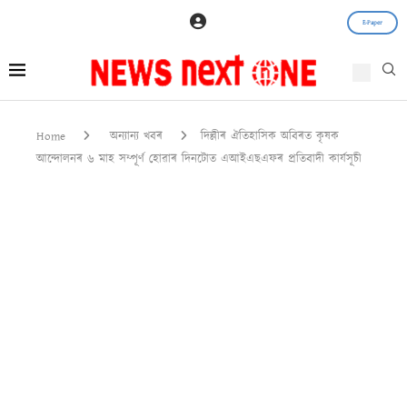
E-Paper
Home
অন্যান্য খবৰ
দিল্লীৰ ঐতিহাসিক অবিৰত কৃষক
আন্দোলনৰ ৬ মাহ সম্পূৰ্ণ হোৱাৰ দিনটোত এআইএছএফৰ প্ৰতিবাদী কাৰ্যসূচী