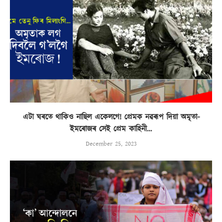
এটা ঘৰতে থাকিও নাছিল একেলগে! প্ৰেমক নৱৰূপ দিয়া অমৃতা-
ইমৰোজৰ সেই প্ৰেম কাহিনী…
December 25, 2023