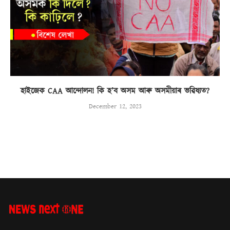
হাইজেক CAA আন্দোলন! কি হ’ব অসম আৰু অসমীয়াৰ ভৱিষ্যত?
December 12, 2023