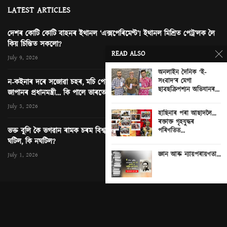
LATEST ARTICLES
দেশৰ কোটি কোটি বাহনৰ ইথানল ‘এক্সপেৰিমেণ্ট’! ইথানল মিশ্ৰিত পেট্ৰ’লক লৈ
কিয় চিন্তিত সকলো?
READ ALSO
July 9, 2026
অনলাইন দৈনিক ‘ই-
সংবাদ’ৰ মেগা
ন-কইনাৰ দৰে সজোৱা চহৰ, মচি পেলোৱা এখন ছবি আৰু নতুন দিল্লীত
ছাবছক্ৰিপশ্যন অভিযানৰ...
জাপানৰ প্ৰধানমন্ত্ৰী… কি পালে ভাৰতে?
0
July 3, 2026
হাছিনাৰ পৰা আছাদলৈ…
ৰক্তাক্ত গৃহযুদ্ধৰ
ভক্ত বুলি কৈ ভগৱান ৰামক চৰম বিশ্বাসঘাটকতা! অযোধ্যাৰ ৰাম মন্দিৰত কি
পৰিণতিত...
ঘটিল, কি নঘটিল?
জ্ঞান আৰু ন্যায়পৰায়ণতা…
July 1, 2026
© News Next One. All rights Reserved. Contact
editor@newsnextone.com
for any query. Design & Cloud Hosting by:
Rongjeng Technologies
.