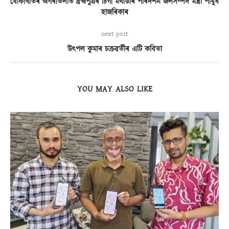
বোকাখাতৰ অগৰাতলীত ব্ৰহ্মপুত্ৰৰ চিগা মথাউৰি পৰিদৰ্শন জলসম্পদ মন্ত্ৰী পীযুষ
হাজৰিকাৰ
next post
উৎপল কুমাৰ চক্ৰৱৰ্তীৰ এটি কবিতা
YOU MAY ALSO LIKE