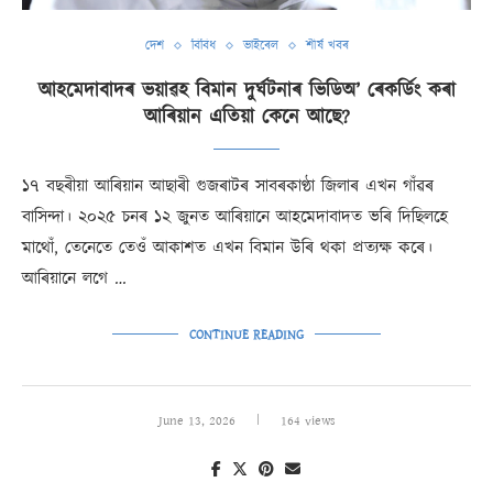
দেশ
বিবিধ
ভাইৰেল
শীৰ্ষ খবৰ
আহমেদাবাদৰ ভয়াৱহ বিমান দুৰ্ঘটনাৰ ভিডিঅ’ ৰেকৰ্ডিং কৰা
আৰিয়ান এতিয়া কেনে আছে?
১৭ বছৰীয়া আৰিয়ান আছাৰী গুজৰাটৰ সাবৰকাণ্ঠা জিলাৰ এখন গাঁৱৰ
বাসিন্দা। ২০২৫ চনৰ ১২ জুনত আৰিয়ানে আহমেদাবাদত ভৰি দিছিলহে
মাথোঁ, তেনেতে তেওঁ আকাশত এখন বিমান উৰি থকা প্ৰত্যক্ষ কৰে।
আৰিয়ানে লগে …
CONTINUE READING
June 13, 2026
164 views