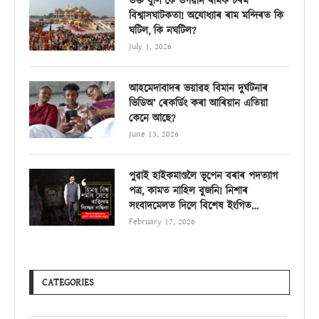
ভক্ত বুলি কৈ ভগৱান ৰামক চৰম
বিশ্বাসঘাটকতা! অযোধ্যাৰ ৰাম মন্দিৰত কি
ঘটিল, কি নঘটিল?
July 1, 2026
আহমেদাবাদৰ ভয়াৱহ বিমান দুৰ্ঘটনাৰ
ভিডিঅ’ ৰেকৰ্ডিং কৰা আৰিয়ান এতিয়া
কেনে আছে?
June 13, 2026
পুৱাই হাইকমাণ্ডলৈ ভূপেন বৰাৰ পদত্যাগ
পত্ৰ, কামত নাহিল বুজনি! নিশাৰ
সংবাদমেলত দিলে বিশেষ ইংগিত…
February 17, 2026
CATEGORIES