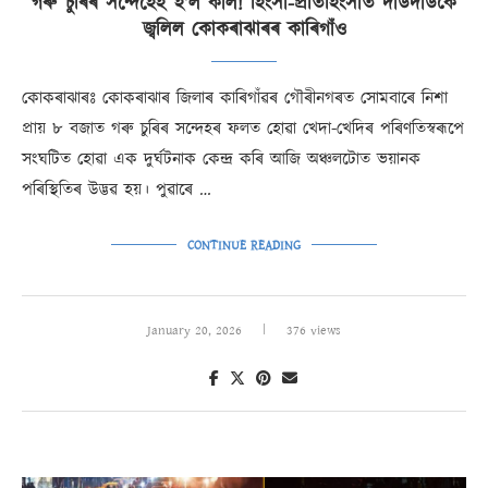
গৰু চুৰিৰ সন্দেহেই হ’ল কাল! হিংসা-প্ৰতিহিংসাত দাউদাউকৈ
জ্বলিল কোকৰাঝাৰৰ কাৰিগাঁও
কোকৰাঝাৰঃ কোকৰাঝাৰ জিলাৰ কাৰিগাঁৱৰ গৌৰীনগৰত সোমবাৰে নিশা
প্ৰায় ৮ বজাত গৰু চুৰিৰ সন্দেহৰ ফলত হোৱা খেদা-খেদিৰ পৰিণতিস্বৰূপে
সংঘটিত হোৱা এক দুৰ্ঘটনাক কেন্দ্ৰ কৰি আজি অঞ্চলটোত ভয়ানক
পৰিস্থিতিৰ উদ্ভৱ হয়। পুৱাৰে …
CONTINUE READING
January 20, 2026
376 views