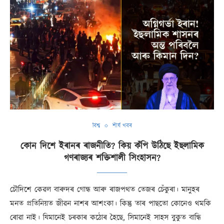
বিশ্ব
শীৰ্ষ খবৰ
কোন দিশে ইৰানৰ ৰাজনীতি? কিয় কঁপি উঠিছে ইছলামিক
গণৰাজ্যৰ শক্তিশালী সিংহাসন?
চৌদিশে কেৱল বাৰুদৰ গোন্ধ আৰু ৰাজপথত তেজৰ চেঁকুৰা। মানুহৰ
মনত প্ৰতিনিয়ত জীৱন নাশৰ আশংকা। কিন্তু তাৰ পাছতো কোনেও থমকি
ৰোৱা নাই। যিমানেই চৰকাৰ কঠোৰ হৈছে, সিমানেই সাহস বুকুত বান্ধি