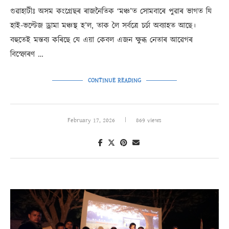
গুৱাহাটীঃ অসম কংগ্ৰেছৰ ৰাজনৈতিক ‘মঞ্চ’ত সোমবাৰে পুৱাৰ ভাগত যি
হাই-ভল্টেজ ড্ৰামা মঞ্চস্থ হ’ল, তাক লৈ সৰ্বত্ৰে চৰ্চা অব্যাহত আছে।
বহুতেই মন্তব্য কৰিছে যে এয়া কেবল এজন ক্ষুব্ধ নেতাৰ আৱেগৰ
বিস্ফোৰণ …
CONTINUE READING
February 17, 2026
869 views