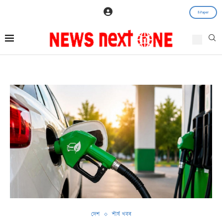
E-Paper
দেশ
শীৰ্ষ খবৰ