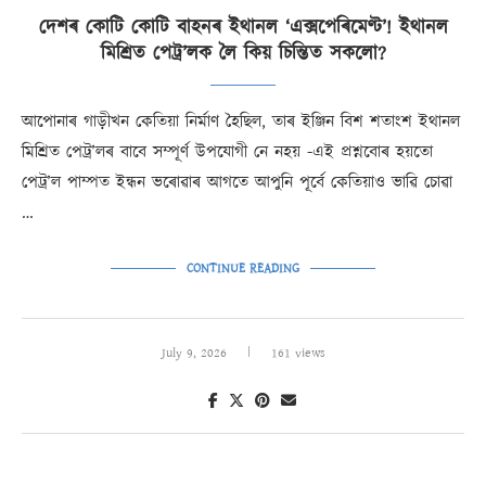
দেশৰ কোটি কোটি বাহনৰ ইথানল ‘এক্সপেৰিমেণ্ট’! ইথানল
মিশ্ৰিত পেট্ৰ’লক লৈ কিয় চিন্তিত সকলো?
আপোনাৰ গাড়ীখন কেতিয়া নিৰ্মাণ হৈছিল, তাৰ ইঞ্জিন বিশ শতাংশ ইথানল
মিশ্ৰিত পেট্ৰ’লৰ বাবে সম্পূৰ্ণ উপযোগী নে নহয় -এই প্ৰশ্নবোৰ হয়তো
পেট্ৰ’ল পাম্পত ইন্ধন ভৰোৱাৰ আগতে আপুনি পূৰ্বে কেতিয়াও ভাৱি চোৱা
…
CONTINUE READING
July 9, 2026
161 views