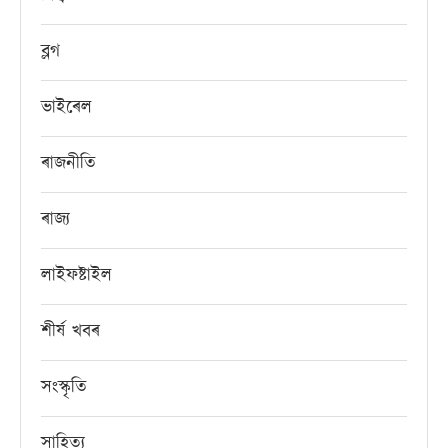
ব্লগ
ভাইৰেল
ৰাজনীতি
ৰাজ্য
লাইফষ্টাইল
শীৰ্ষ খবৰ
সংস্কৃতি
সাহিত্য