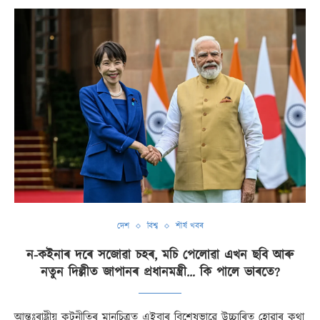
দেশ
বিশ্ব
শীৰ্ষ খবৰ
ন-কইনাৰ দৰে সজোৱা চহৰ, মচি পেলোৱা এখন ছবি আৰু
নতুন দিল্লীত জাপানৰ প্ৰধানমন্ত্ৰী… কি পালে ভাৰতে?
আন্তঃৰাষ্ট্ৰীয় কূটনীতিৰ মানচিত্ৰত এইবাৰ বিশেষভাৱে উচ্চাৰিত হোৱাৰ কথা