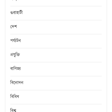
গুৱাহাটী
দেশ
পৰ্য্যটন
প্ৰযুক্তি
বাণিজ্য
বিনোদন
বিবিধ
বিশ্ব