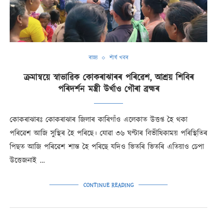
ৰাজ্য
শীৰ্ষ খবৰ
ক্ৰমান্বয়ে স্বাভাৱিক কোকৰাঝাৰৰ পৰিৱেশ, আশ্ৰয় শিবিৰ
পৰিদৰ্শন মন্ত্ৰী উৰ্খাও গৌৰা ব্ৰহ্মৰ
কোকৰাঝাৰঃ কোকৰাঝাৰ জিলাৰ কাৰিগাঁও এলেকাত উত্তপ্ত হৈ থকা
পৰিৱেশ আজি সুস্থিৰ হৈ পৰিছে। যোৱা ৩৬ ঘণ্টাৰ বিভীষিকাময় পৰিস্থিতিৰ
পিছত আজি পৰিৱেশ শান্ত হৈ পৰিছে যদিও ভিতৰি ভিতৰি এতিয়াও চেপা
উত্তেজনাই …
CONTINUE READING