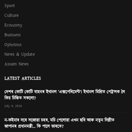
Sport
Culture
Economy
Business
Opinions
News & Update
Assam News
LATEST ARTICLES
দেশৰ কোটি কোটি বাহনৰ ইথানল ‘এক্সপেৰিমেণ্ট’! ইথানল মিশ্ৰিত পেট্ৰ’লক লৈ
কিয় চিন্তিত সকলো?
July 9, 2026
ন-কইনাৰ দৰে সজোৱা চহৰ, মচি পেলোৱা এখন ছবি আৰু নতুন দিল্লীত
জাপানৰ প্ৰধানমন্ত্ৰী… কি পালে ভাৰতে?