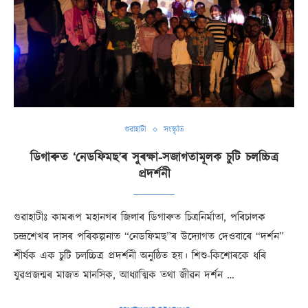
গুৱাহাটী
সংস্কৃতি
ডিগাৰুত ‘নেডফিমছ’ৰ সুৰক্ষা-সজাগতামূলক চুটি চলচ্চিত্ৰ
প্ৰদৰ্শনী
গুৱাহাটীঃ কামৰূপ মহানগৰ জিলাৰ ডিগাৰুত চিত্ৰনিৰ্মাতা, পৰিচালক
চন্দ্ৰশেখৰ দাসৰ পৰিকল্পনাত “নেডফিমছ”ৰ উদ্যোগত দেওবাৰে “দৰ্শন”
শীৰ্ষক এক চুটি চলচ্চিত্ৰ প্ৰদৰ্শনী অনুষ্ঠিত হয়। শিশু-কিশোৰকে ধৰি
যুৱপ্ৰজন্মৰ মাজত মানসিক, আধ্যাত্মিক তথা জীৱন দৰ্শন …