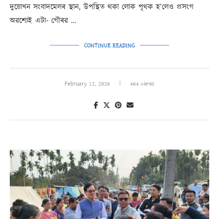
দুয়োখন সংবাদমেলৰ স্থান, উপস্থিত থকা লোক পৃথক হ’লেও প্ৰসংগ
অৱশ্যেই এটা- গৌৰৱ …
CONTINUE READING
February 12, 2026
464 views