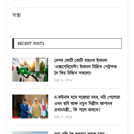
স্বাস্থ্য
RECENT POSTS
দেশৰ কোটি কোটি বাহনৰ ইথানল
‘এক্সপেৰিমেণ্ট’! ইথানল মিশ্ৰিত পেট্ৰ’লক
লৈ কিয় চিন্তিত সকলো?
July 9, 2026
ন-কইনাৰ দৰে সজোৱা চহৰ, মচি পেলোৱা
এখন ছবি আৰু নতুন দিল্লীত জাপানৰ
প্ৰধানমন্ত্ৰী… কি পালে ভাৰতে?
July 3, 2026