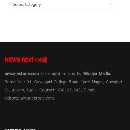
newsnextone.com
is brought to you by
Bikalpa Media.
House No.: 04, Guwahati College Road, Jyoti Nagar, Guwahati-
21, Assam, India. Contact: 9365225248, E-mail:
editor@newsnextone.com