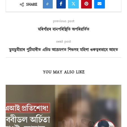
0
SHARE
previous post
মৰিগাঁৱৰ বানপৰিস্থিতি অপৰিৱৰ্তিত
next post
ডুমডুমীয়াৰ পুঠিমাৰীত এচিড আক্ৰমণত শিশুসহ মহিলা গুৰুত্বৰভাবে আহত
YOU MAY ALSO LIKE