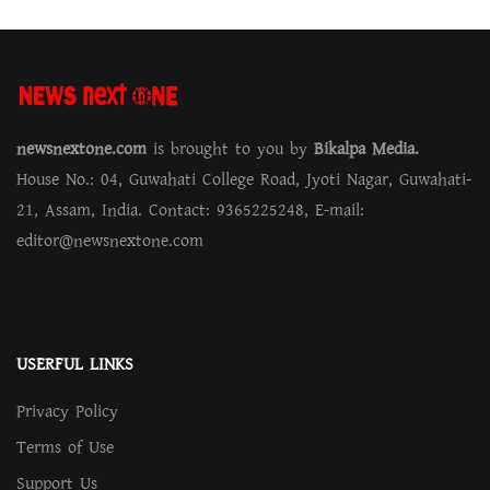
newsnextone.com
is brought to you by
Bikalpa Media.
House No.: 04, Guwahati College Road, Jyoti Nagar, Guwahati-
21, Assam, India. Contact: 9365225248, E-mail:
editor@newsnextone.com
USERFUL LINKS
Privacy Policy
Terms of Use
Support Us