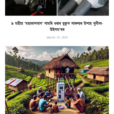
৯ মহীয়া ‘মহাকাশবাস’ সামৰি ধৰাৰ বুকুত সাফল্যৰ উশাহ সুনীতা-
উইলম’ৰৰ
March 19, 2025