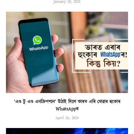
January 28, 2025
‘এণ্ড টু এণ্ড এনক্ৰিপশ্যন’ উঠাই দিলে ভাৰত এৰি যোৱাৰ হুংকাৰ
WhatsAppৰ
April 26, 2024