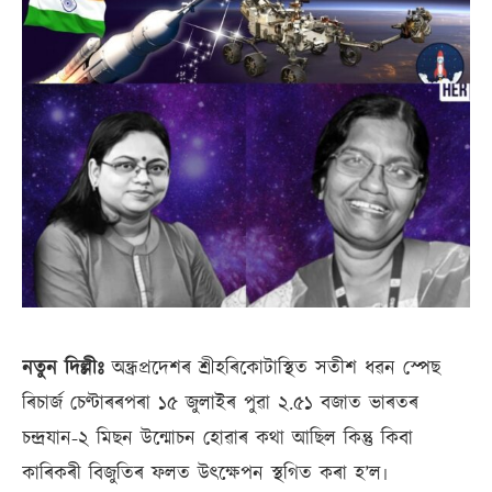
নতুন দিল্লীঃ
অন্ধ্ৰপ্ৰদেশৰ শ্ৰীহৰিকোটাস্থিত সতীশ ধৱন স্পেছ
ৰিচাৰ্জ চেণ্টাৰৰপৰা ১৫ জুলাইৰ পুৱা ২.৫১ বজাত ভাৰতৰ
চন্দ্ৰযান-২ মিছন উন্মোচন হোৱাৰ কথা আছিল কিন্তু কিবা
কাৰিকৰী বিজুতিৰ ফলত উৎক্ষেপন স্থগিত কৰা হ’ল৷