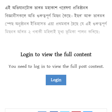
এই অভিযানটোক ভাৰত মহাকাশ গৱেষণা প্ৰতিষ্ঠানৰ
বিজ্ঞানীসকলে অতি গুৰুত্বপূৰ্ণ মিছন কৈছে। ইছৰ’ আৰু ভাৰতৰ
স্পেছ অনুষ্ঠানৰ ইতিহাসত এয়া প্ৰথমবাৰ হৈছে যে এই গুৰুত্বপূৰ্ণ
মিছনৰ আঁৰত ২ গৰাকী মহিলাই মুখ্য ভূমিকা পালন কৰিছে৷
Login to view the full content
You need to log in to view the full post content.
Login