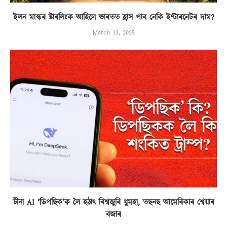
ইলন মাস্কৰ ষ্টাৰলিংক আহিলে ভাৰতত হ্ৰাস পাব নেকি ইণ্টাৰনেটৰ দাম?
March 13, 2025
চীনা AI ‘ডিপছিক’ক লৈ হঠাৎ বিশ্বজুৰি ধুমহা, তছনছ আমেৰিকাৰ শ্বেয়াৰ
বজাৰ