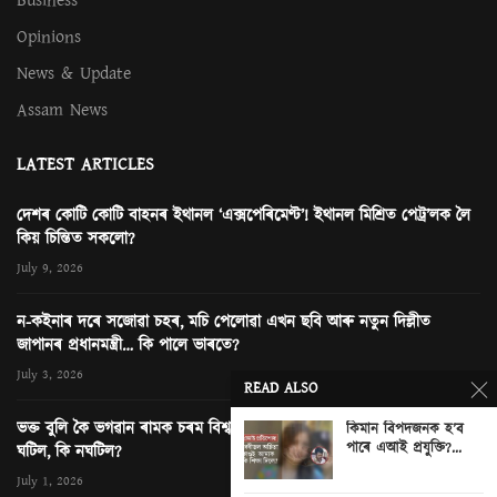
Opinions
News & Update
Assam News
LATEST ARTICLES
দেশৰ কোটি কোটি বাহনৰ ইথানল ‘এক্সপেৰিমেণ্ট’! ইথানল মিশ্ৰিত পেট্ৰ’লক লৈ
কিয় চিন্তিত সকলো?
July 9, 2026
ন-কইনাৰ দৰে সজোৱা চহৰ, মচি পেলোৱা এখন ছবি আৰু নতুন দিল্লীত
জাপানৰ প্ৰধানমন্ত্ৰী… কি পালে ভাৰতে?
July 3, 2026
READ ALSO
ভক্ত বুলি কৈ ভগৱান ৰামক চৰম বিশ্বাসঘাটকতা! অযোধ্যাৰ ৰাম মন্দিৰত কি
কিমান বিপদজনক হ’ব
পাৰে এআই প্ৰযুক্তি?...
ঘটিল, কি নঘটিল?
0
July 1, 2026