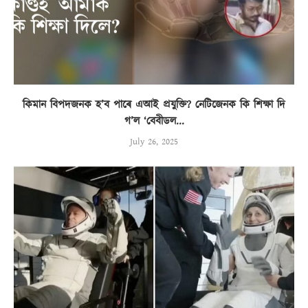
কিমান বিপদজনক হ’ব পাৰে এআই প্ৰযুক্তি? নেটিজেনক কি শিক্ষা দি
গ’ল ‘বেবীডল...
July 26, 2025