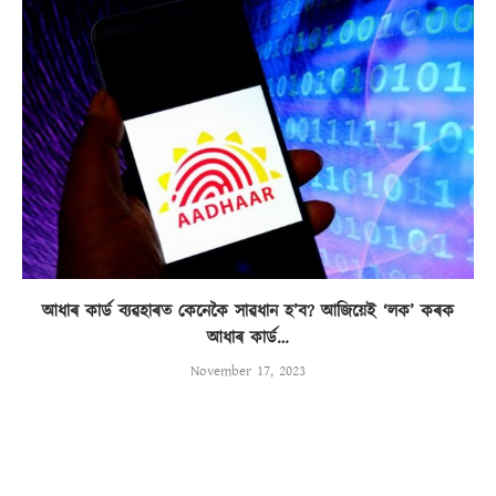
আধাৰ কাৰ্ড ব্যৱহাৰত কেনেকৈ সাৱধান হ’ব? আজিয়েই ‘লক’ কৰক
আধাৰ কাৰ্ড…
November 17, 2023