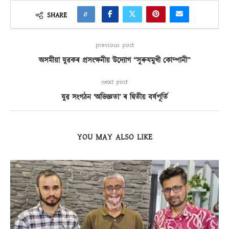
0
SHARE
previous post
অসমীয়া যুৱকৰ প্ৰসংক্ষনীয় উদ্যোগ ‘‘সুৰুযমুখী কোম্পানী’’
next post
যুৱ সংগঠন ‘অভিজ্ঞতা’ ৰ দ্বিতীয় বৰ্ষপূৰ্তি
YOU MAY ALSO LIKE