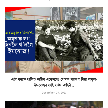
এটা ঘৰতে থাকিও নাছিল একেলগে! প্ৰেমক নৱৰূপ দিয়া অমৃতা-
ইমৰোজৰ সেই প্ৰেম কাহিনী…
December 25, 2023