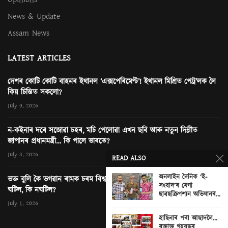
News & Update
Assam News
LATEST ARTICLES
দেশৰ কোটি কোটি বাহনৰ ইথানল ‘এক্সপেৰিমেণ্ট’! ইথানল মিশ্ৰিত পেট্ৰ’লক লৈ
কিয় চিন্তিত সকলো?
July 9, 2026
ন-কইনাৰ দৰে সজোৱা চহৰ, মচি পেলোৱা এখন ছবি আৰু নতুন দিল্লীত
জাপানৰ প্ৰধানমন্ত্ৰী… কি পালে ভাৰতে?
July 3, 2026
READ ALSO
অনলাইন দৈনিক ‘ই-
ভক্ত বুলি কৈ ভগৱান ৰামক চৰম বিশ্বাসঘাটকতা! অযোধ্যাৰ ৰাম মন্দিৰত কি
সংবাদ’ৰ মেগা
ঘটিল, কি নঘটিল?
ছাবছক্ৰিপশ্যন অভিযানৰ...
0
July 1, 2026
হাছিনাৰ পৰা আছাদলৈ…
ৰক্তাক্ত গৃহযুদ্ধৰ