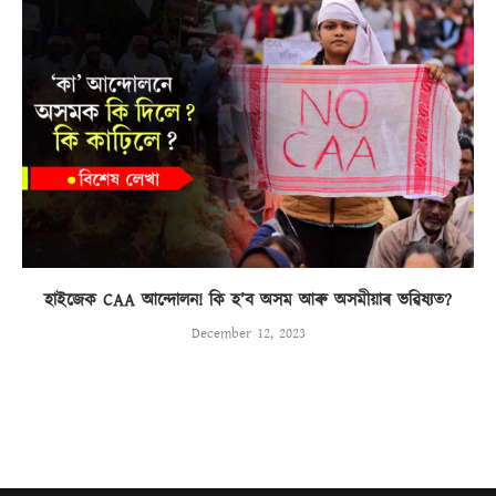
হাইজেক CAA আন্দোলন! কি হ’ব অসম আৰু অসমীয়াৰ ভৱিষ্যত?
December 12, 2023