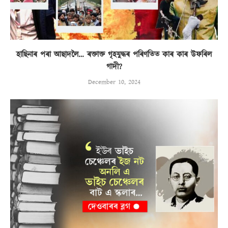
হাছিনাৰ পৰা আছাদলৈ… ৰক্তাক্ত গৃহযুদ্ধৰ পৰিণতিত কাৰ কাৰ উফৰিল
গাদী?
December 10, 2024