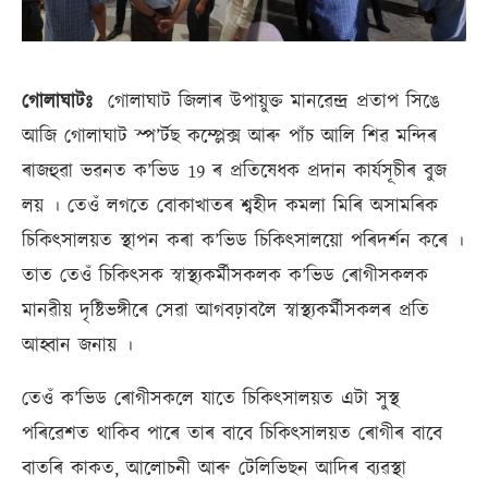
গোলাঘাটঃ
গোলাঘাট জিলাৰ উপায়ুক্ত মানৱেন্দ্ৰ প্ৰতাপ সিঙে
আজি গোলাঘাট স্প’ৰ্টছ কম্প্লেক্স আৰু পাঁচ আলি শিৱ মন্দিৰ
ৰাজহুৱা ভৱনত ক’ভিড 19 ৰ প্ৰতিষেধক প্ৰদান কাৰ্যসূচীৰ বুজ
লয় । তেওঁ লগতে বোকাখাতৰ শ্বহীদ কমলা মিৰি অসামৰিক
চিকিৎসালয়ত স্থাপন কৰা ক’ভিড চিকিৎসালয়ো পৰিদৰ্শন কৰে ।
তাত তেওঁ চিকিৎসক স্বাস্থ্যকর্মীসকলক ক’ভিড ৰোগীসকলক
মানৱীয় দৃষ্টিভঙ্গীৰে সেৱা আগবঢ়াবলৈ স্বাস্থ্যকৰ্মীসকলৰ প্ৰতি
আহ্বান জনায় ।
তেওঁ ক’ভিড ৰোগীসকলে যাতে চিকিৎসালয়ত এটা সুস্থ
পৰিৱেশত থাকিব পাৰে তাৰ বাবে চিকিৎসালয়ত ৰোগীৰ বাবে
বাতৰি কাকত, আলোচনী আৰু টেলিভিছন আদিৰ ব্যৱস্থা