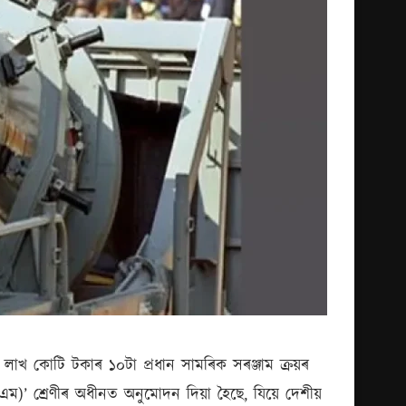
.০৩ লাখ কোটি টকাৰ ১০টা প্ৰধান সামৰিক সৰঞ্জাম ক্ৰয়ৰ
িডিএম)’ শ্ৰেণীৰ অধীনত অনুমোদন দিয়া হৈছে, যিয়ে দেশীয়