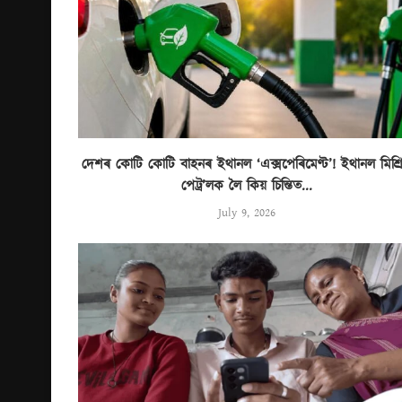
দেশৰ কোটি কোটি বাহনৰ ইথানল ‘এক্সপেৰিমেণ্ট’! ইথানল মিশ্ৰ
পেট্ৰ’লক লৈ কিয় চিন্তিত...
July 9, 2026