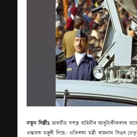
নতুন দিল্লীঃ
ভাৰতীয় সশস্ত্ৰ বাহিনীৰ আধুনিকীকৰণৰ বাবে 
প্ৰস্তাৱক মঞ্জুৰী দিছে। প্ৰতিৰক্ষা মন্ত্ৰী ৰাজনাথ সিঙ