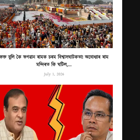
ভক্ত বুলি কৈ ভগৱান ৰামক চৰম বিশ্বাসঘাটকতা! অযোধ্যাৰ ৰাম
মন্দিৰত কি ঘটিল,...
July 1, 2026