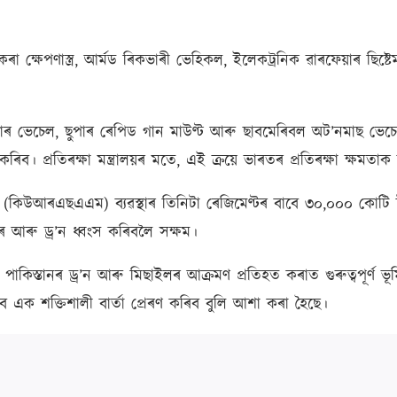
া ক্ষেপণাস্ত্ৰ, আৰ্মড ৰিকভাৰী ভেহিকল, ইলেকট্ৰনিক ৱাৰফেয়াৰ ছিষ্ট
জাৰ ভেচেল, ছুপাৰ ৰেপিড গান মাউণ্ট আৰু ছাবমেৰিবল অট’নমাছ ভেচেল
 কৰিব। প্ৰতিৰক্ষা মন্ত্ৰালয়ৰ মতে, এই ক্ৰয়ে ভাৰতৰ প্ৰতিৰক্ষা ক্ষম
কিউআৰএছএএম) ব্যৱস্থাৰ তিনিটা ৰেজিমেণ্টৰ বাবে ৩০,০০০ কোটি টকাৰ 
 আৰু ড্ৰ’ন ধ্বংস কৰিবলৈ সক্ষম।
থাই পাকিস্তানৰ ড্ৰ’ন আৰু মিছাইলৰ আক্ৰমণ প্ৰতিহত কৰাত গুৰুত্বপূৰ্ণ
বাবে এক শক্তিশালী বাৰ্তা প্ৰেৰণ কৰিব বুলি আশা কৰা হৈছে।