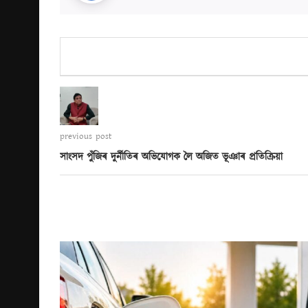
previous post
সাংসদ পুঁজিৰ দুৰ্নীতিৰ অভিযোগক লৈ অজিত ভূঞাৰ প্ৰতিক্ৰিয়া