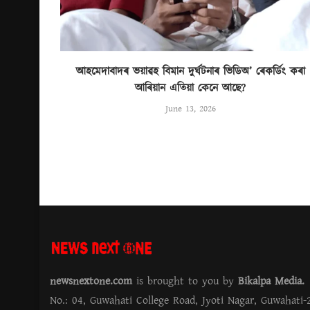
আহমেদাবাদৰ ভয়াৱহ বিমান দুৰ্ঘটনাৰ ভিডিঅ’ ৰেকৰ্ডিং কৰা
আৰিয়ান এতিয়া কেনে আছে?
June 13, 2026
newsnextone.com
is brought to you by
Bikalpa Media
No.: 04, Guwahati College Road, Jyoti Nagar, Guwahati-