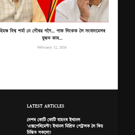
হিমন্ত বিশ্ব শৰ্মা নে গৌৰৱ গগৈ… পাক লিংকক লৈ সংবাদমেলৰ
যুদ্ধত কাৰ...
February 12, 2026
LATEST ARTICLES
দেশৰ কোটি কোটি বাহনৰ ইথানল
‘এক্সপেৰিমেণ্ট’! ইথানল মিশ্ৰিত পেট্ৰ’লক লৈ কিয়
চিন্তিত সকলো?