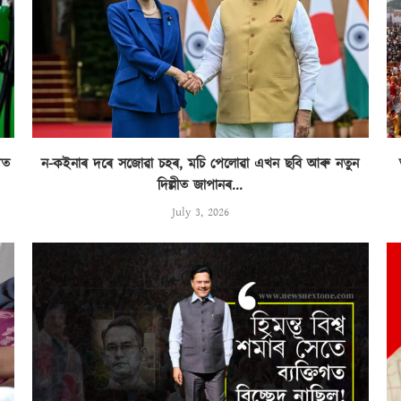
িত
ন-কইনাৰ দৰে সজোৱা চহৰ, মচি পেলোৱা এখন ছবি আৰু নতুন
দিল্লীত জাপানৰ...
July 3, 2026