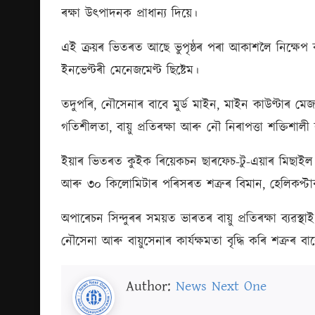
ৰক্ষা উৎপাদনক প্ৰাধান্য দিয়ে।
এই ক্ৰয়ৰ ভিতৰত আছে ভুপৃষ্ঠৰ পৰা আকাশলৈ নিক্ষেপ কৰ
ইনভেণ্টৰী মেনেজমেণ্ট ছিষ্টেম।
তদুপৰি, নৌসেনাৰ বাবে মুৰ্ড মাইন, মাইন কাউণ্টাৰ মে
গতিশীলতা, বায়ু প্ৰতিৰক্ষা আৰু নৌ নিৰাপত্তা শক্তিশালী
ইয়াৰ ভিতৰত কুইক ৰিয়েকচন ছাৰফেচ-টু-এয়াৰ মিছাইল (
আৰু ৩০ কিলোমিটাৰ পৰিসৰত শত্ৰুৰ বিমান, হেলিকপ্টাৰ
অপাৰেচন সিন্দুৰৰ সময়ত ভাৰতৰ বায়ু প্ৰতিৰক্ষা ব্যৱস্
নৌসেনা আৰু বায়ুসেনাৰ কাৰ্যক্ষমতা বৃদ্ধি কৰি শত্ৰুৰ 
Author:
News Next One