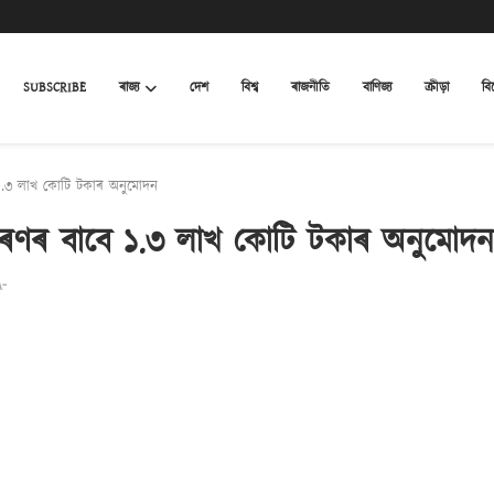
SUBSCRIBE
ৰাজ্য
দেশ
বিশ্ব
ৰাজনীতি
বাণিজ্য
ক্ৰীড়া
বি
ে ১.৩ লাখ কোটি টকাৰ অনুমোদন
কীকৰণৰ বাবে ১.৩ লাখ কোটি টকাৰ অনুমোদন
A-