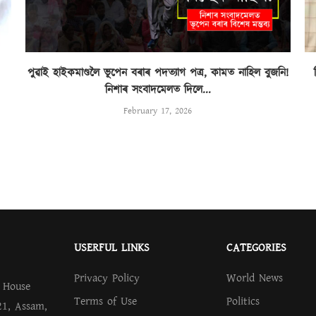
পুৱাই হাইকমাণ্ডলৈ ভূপেন বৰাৰ পদত্যাগ পত্ৰ, কামত নাহিল বুজনি!
নিশাৰ সংবাদমেলত দিলে...
February 17, 2026
USERFUL LINKS
CATEGORIES
Privacy Policy
World News
.
House
Terms of Use
Politics
21, Assam,