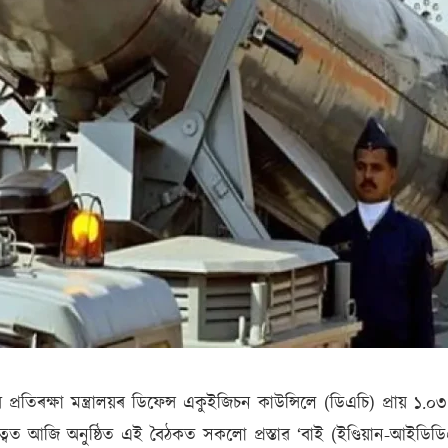
প্ৰতিৰক্ষা মন্ত্ৰালয়ৰ ডিফেন্স একুইজিচন কাউন্সিলে (ডিএচি) প্ৰায় ১
ৰ নেতৃত্বত আজি অনুষ্ঠিত এই বৈঠকত সকলো প্ৰস্তাৱ ‘বাই (ইণ্ডিয়ান-আইড