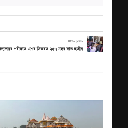
next post
ববিদ্যালয়ৰ পৰীক্ষাত এশৰ ভিতৰত ২৫৭ নম্বৰ লাভ ছাত্ৰীৰ