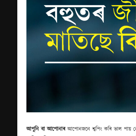
আপুনি বা আপোনাৰ
আপোনজনে শ্বপিং কৰি ভাল পায় ন