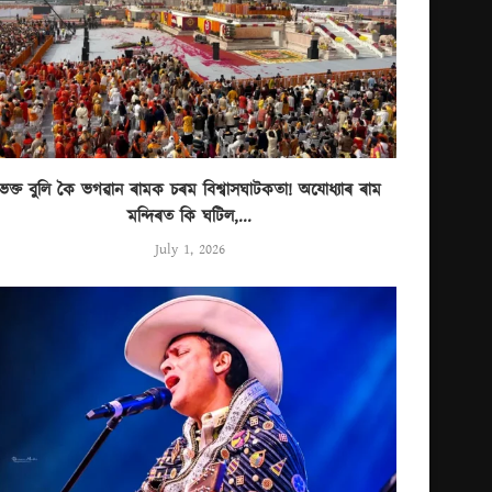
ভক্ত বুলি কৈ ভগৱান ৰামক চৰম বিশ্বাসঘাটকতা! অযোধ্যাৰ ৰাম
মন্দিৰত কি ঘটিল,...
July 1, 2026