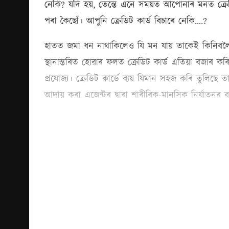
নেকি? যদি হয়, তেন্তে এনে সময়ত আপোনাৰ মনত ক্ৰে
পৰা কৈছোঁ। আপুনি ক্ৰেডিট কাৰ্ড বিচাৰে নেকি….?
হাতত জমা ধন নাথাকিলেও যি মন যায় তাকেই কিনিবলৈ সক
স্থানান্তৰিত হোৱাৰ ফলত ক্ৰেডিট কাৰ্ড এতিয়া বজাৰ ক
প্ৰযোজ্য। ক্ৰেডিট কার্ডে ব্যয় যিমান সহজ কৰি তুলিছ
আদায় কৰা এজেন্টৰ দ্বাৰা শাৰীৰিক-মানসিক নিৰ্যাতনৰ 