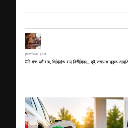
previous post
উটি গ’ল নদীবান্ধ, লিবিয়াত বান বিভীষিকা… দুই সন্তানক বুকুত সাব