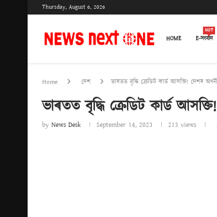
Thursday, August 6, 2026
HOT
HOME
E-সংবাদ
Home
দেশ
ভাৰতত বৃদ্ধি ক্ৰেডিট কাৰ্ড আসক্তি! দেশৰ অৰ
ভাৰতত বৃদ্ধি ক্ৰেডিট কাৰ্ড আসক্
by
News Desk
September 14, 2023
213
views