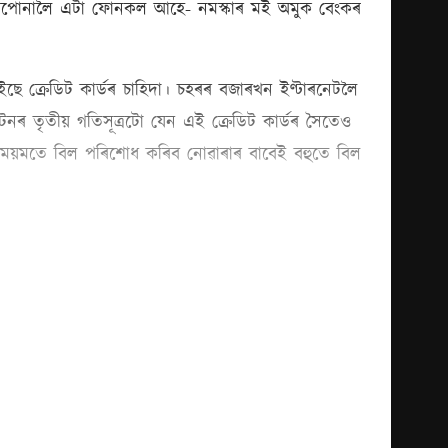
ি আপোনালৈ এটা ফোনকল আহে- নমস্কাৰ মই অমুক বেংকৰ
ছে ক্ৰেডিট কাৰ্ডৰ চাহিদা। চহৰৰ বজাৰখন ইণ্টাৰনেটলৈ
উটনৰ তৃতীয় গতিসূত্ৰটো যেন এই ক্ৰেডিট কাৰ্ডৰ সৈতেও
 লৈ সময়মতে বিল পৰিশোধ কৰিব নোৱাৰাৰ বাবেই বহুতে বিল