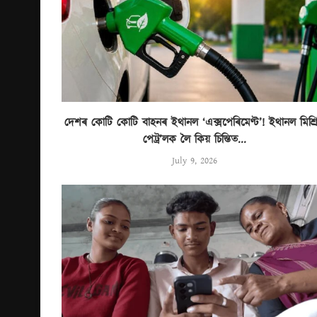
দেশৰ কোটি কোটি বাহনৰ ইথানল ‘এক্সপেৰিমেণ্ট’! ইথানল মিশ্ৰ
পেট্ৰ’লক লৈ কিয় চিন্তিত...
July 9, 2026