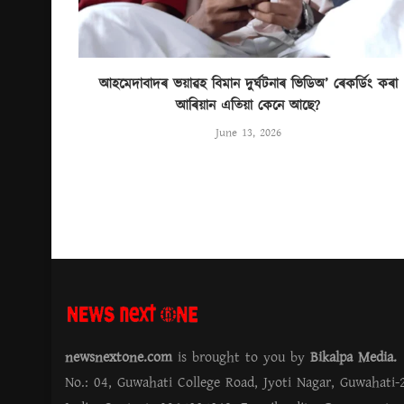
আহমেদাবাদৰ ভয়াৱহ বিমান দুৰ্ঘটনাৰ ভিডিঅ’ ৰেকৰ্ডিং কৰা
আৰিয়ান এতিয়া কেনে আছে?
June 13, 2026
newsnextone.com
is brought to you by
Bikalpa Media
No.: 04, Guwahati College Road, Jyoti Nagar, Guwahati-