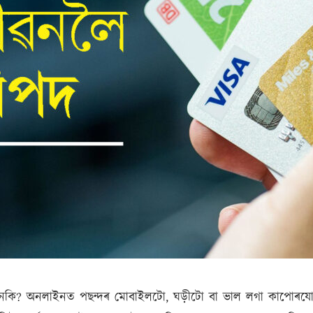
েকি? অনলাইনত পছন্দৰ মোবাইলটো, ঘড়ীটো বা ভাল লগা কাপোৰযোৰ 