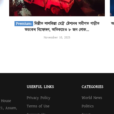
দিল্লীত লালকিল্লা মেট্ৰ’ ষ্টেশ্যনৰ সমীপত গাড়ীত
অ
ভয়ংকৰ বিস্ফোৰণ, অতিকমেও ৮ জন লোক...
November 10, 2025
USERFUL LINKS
CATEGORIES
Privacy Policy
World News
.
House
Terms of Use
Politics
21, Assam,