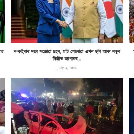
িত
ন-কইনাৰ দৰে সজোৱা চহৰ, মচি পেলোৱা এখন ছবি আৰু নতুন
দিল্লীত জাপানৰ...
July 3, 2026