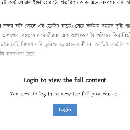
ডিট কাৰ্ড লোৱাৰ ইচ্ছা হোৱাটো স্বাভাৱিক। আৰু এনে সময়তে যদ
্ষম কৰি তোলে এই ক্ৰেডিট কার্ডে। সেয়ে বর্তমান সময়ত বৃদ্ধি পাই
ৰি ভালপোৱা বহুতৰে বাবে জীৱনৰ এক অংগস্বৰূপ হৈ পৰিছে। কিন্তু নি
ে তাতকৈ বেছি বিষময় কৰি তুলিছে বহু গ্ৰাহকৰ জীৱন। ক্ৰেডিট কাৰ্ড
বলি হ’বলগীয়া হৈছে।
Login to view the full content
You need to log in to view the full post content.
Login