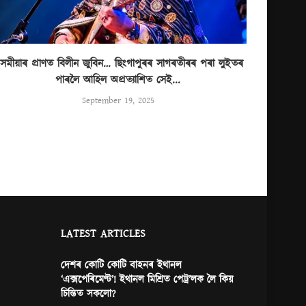
সমীয়াৰ প্ৰাণত বিলীন জুবিন… ছিংগাপুৰৰ সাগৰতীৰৰ পৰা লুইতৰ
পাৰলৈ আহিল অপ্ৰত্যাশিত সেই...
September 19, 2025
LATEST ARTICLES
দেশৰ কোটি কোটি বাহনৰ ইথানল
‘এক্সপেৰিমেণ্ট’! ইথানল মিশ্ৰিত পেট্ৰ’লক লৈ কিয়
চিন্তিত সকলো?