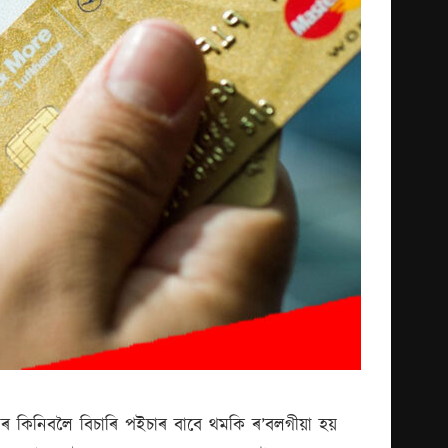
কিনিবলৈ বিচাৰি পইচাৰ বাবে থমকি ৰ’বলগীয়া হয়