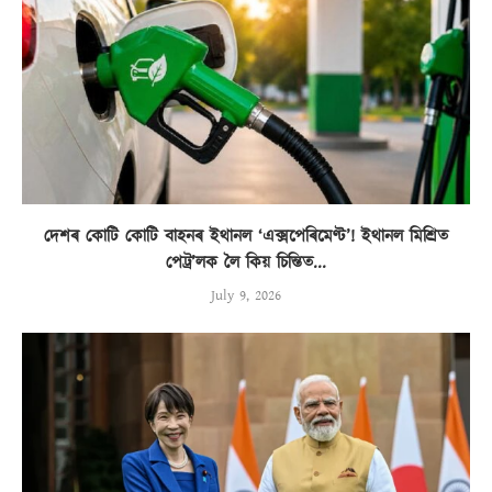
দেশৰ কোটি কোটি বাহনৰ ইথানল ‘এক্সপেৰিমেণ্ট’! ইথানল মিশ্ৰিত
পেট্ৰ’লক লৈ কিয় চিন্তিত...
July 9, 2026