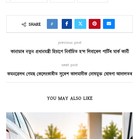
0
SHARE
previous post
কানাডাৰ নতুন প্ৰধানমন্ত্ৰী হিচাপে নিৰ্বাচিত হ’ল লিবাৰেল পাৰ্টিৰ মাৰ্ক কাৰ্নী
next post
কমনৱেলথ গেমছ কেলেংকাৰীত সুৰেশ কালমাদীক দোষমুক্ত ঘোষণা আদালতৰ
YOU MAY ALSO LIKE