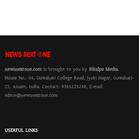
newsnextone.com
is brought to you by
Bikalpa Media.
House No.: 04, Guwahati College Road, Jyoti Nagar, Guwahati-
21, Assam, India. Contact: 9365225248, E-mail:
editor@newsnextone.com
USERFUL LINKS