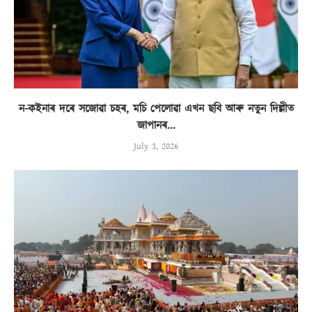
ন-কইনাৰ দৰে সজোৱা চহৰ, মচি পেলোৱা এখন ছবি আৰু নতুন দিল্লীত
জাপানৰ...
July 3, 2026