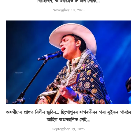
বিস্ফোৰণ, অতিকমেও ৮ জন লোক...
November 10, 2025
অসমীয়াৰ প্ৰাণত বিলীন জুবিন… ছিংগাপুৰৰ সাগৰতীৰৰ পৰা লুইতৰ পাৰলৈ
আহিল অপ্ৰত্যাশিত সেই...
September 19, 2025