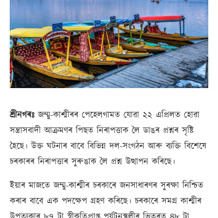
শ্ৰীনগৰঃ
জম্মু-কাশ্মীৰৰ পেহেলগামত যোৱা ২২ এপ্ৰিলত হোৱা
সন্ত্ৰাসবাদী আক্ৰমণৰ পিছত ‎নিৰাপত্তাক লৈ ডাঙৰ প্ৰশ্নৰ সৃষ্টি
হৈছে। উক্ত ঘটনাৰ বাবে বিভিন্ন দল-সংগঠন আৰু ‎ব্যক্তি বিশেষে
চৰকাৰৰ নিৰাপত্তাৰ সুৰুঙাক লৈ প্ৰশ্ন উত্থাপন কৰিছে।
ইয়াৰ মাজতে ‎জম্মু-কাশ্মীৰ চৰকাৰে জনসাধাৰণৰ সুৰক্ষা নিশ্চিত
কৰাৰ বাবে এক পদক্ষেপ গ্ৰহণ ‎কৰিছে। চৰকাৰে সমগ্ৰ কাশ্মীৰ
উপত্যকাৰ ৮৭ টা স্বীকৃতিপ্ৰাপ্ত পৰ্যটনস্থলীৰ ভিতৰত ‎৪৮ টা