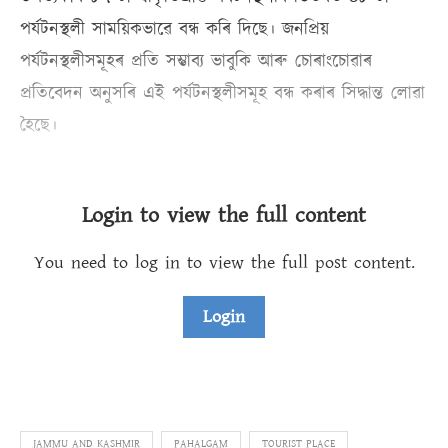
পৰ্যটনস্থলী সাময়িকভাৱে বন্ধ কৰি দিছে। ‎জনপ্ৰিয়
পৰ্যটনস্থলীসমূহৰ প্ৰতি সম্ভাব্য ভাবুকি আৰু চোৰাংচোৱাৰ
প্ৰতিবেদন অনুসৰি ‎এই পৰ্যটনস্থলীসমূহ বন্ধ কৰাৰ সিদ্ধান্ত লোৱা
হৈছে।
Login to view the full content
You need to log in to view the full post content.
Login
JAMMU AND KASHMIR
PAHALGAM
TOURIST PLACE