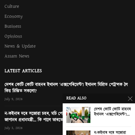
Culture
Economy
Business
Opinions
News & Update
Assam News
LATEST ARTICLES
দেশৰ কোটি কোটি বাহনৰ ইথানল ‘এক্সপেৰিমেণ্ট’! ইথানল মিশ্ৰিত পেট্ৰ’লক লৈ
কিয় চিন্তিত সকলো?
READ ALSO
July 9, 2026
দেশৰ কোটি কোটি বাহনৰ
ন-কইনাৰ দৰে সজোৱা চহৰ, মচি পেলোৱা এখন ছবি আৰু নতুন দিল্লীত
ইথানল ‘এক্সপেৰিমেণ্ট’!...
জাপানৰ প্ৰধানমন্ত্ৰী… কি পালে ভাৰতে?
0
July 3, 2026
ন-কইনাৰ দৰে সজোৱা