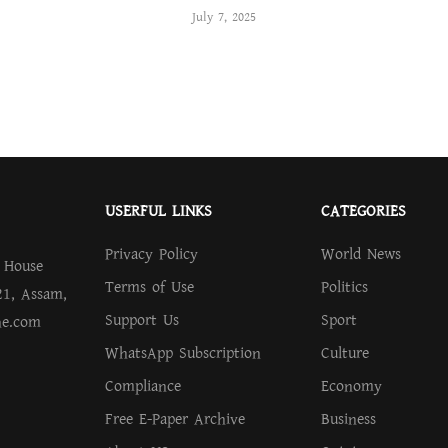
July 7, 2025
USERFUL LINKS
CATEGORIES
Privacy Policy
World News
.
House
Terms of Use
Politics
21, Assam,
Support Us
Sport
ne.com
WhatsApp Subscription
Culture
Compliance
Economy
Free E-Paper Archive
Business