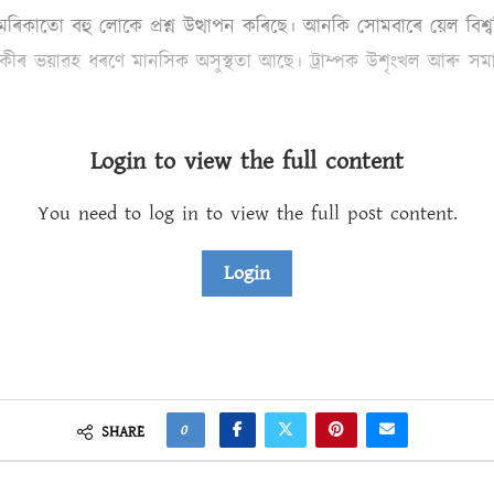
মেৰিকাতো বহু লোকে প্ৰশ্ন উত্থাপন কৰিছে। আনকি সোমবাৰে য়েল বিশ্ব
তিগৰাকীৰ ভয়াৱহ ধৰণে মানসিক অসুস্থতা আছে। ট্ৰাম্পক উশৃংখল আৰু 
Login to view the full content
You need to log in to view the full post content.
Login
0
SHARE