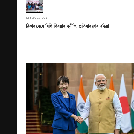
previous post
ঠিকাদাৰেৰে মিলি বিষয়াৰ দুৰ্নীতি, প্ৰতিবাদমুখৰ ৰঙিয়া