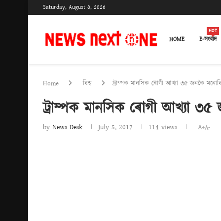
Saturday, August 8, 2026
HOT
HOME
E-সংবাদ
Home
বিশ্ব
ট্ৰাম্পক মানসিক ৰোগী আখ্যা ৩৫ জনকৈ মনোবিজ
ট্ৰাম্পক মানসিক ৰোগী আখ্যা ৩৫
by
News Desk
July 5, 2017
114
views
A+
A-