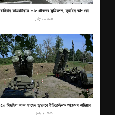
ৰাছিয়াৰ কামচাটকাত ৮.৮ প্ৰাবল্যৰ ভূমিকম্প, ছুনামিৰ আশংকা
July 30, 2025
৫০ মিছাইল আৰু শ্বাহেদ ড্ৰ’নেৰে ইউক্ৰেইনত আক্ৰমণ ৰাছিয়াৰ
July 4, 2025