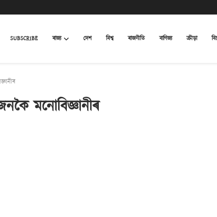
SUBSCRIBE
ৰাজ্য
দেশ
বিশ্ব
ৰাজনীতি
বাণিজ্য
ক্ৰীড়া
বি
্ঞানীৰ
 জনকৈ মনোবিজ্ঞানীৰ