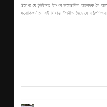
উল্লেখ্য যে টুইটাৰত ট্ৰাম্পৰ অস্বাভাৱিক আচৰণক লৈ আ
মনোবিজ্ঞানীয়ে এই সিদ্ধান্ত উপনীত হৈছে যে ৰাষ্ট্ৰপ