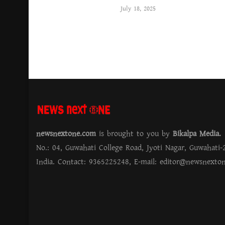
July 18, 2025
newsnextone.com
is brought to you by
Bikalpa Media
No.: 04, Guwahati College Road, Jyoti Nagar, Guwahati-
India. Contact: 9365225248, E-mail:
editor@newsnexto