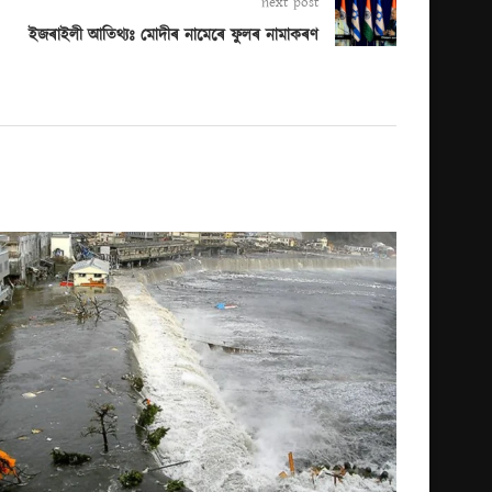
next post
ইজৰাইলী আতিথ্যঃ মোদীৰ নামেৰে ফুলৰ নামাকৰণ