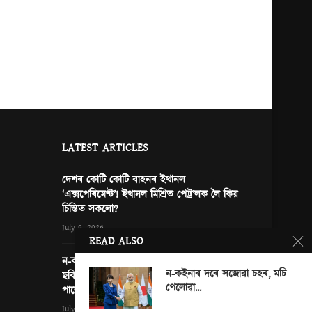
LATEST ARTICLES
দেশৰ কোটি কোটি বাহনৰ ইথানল
‘এক্সপেৰিমেণ্ট’! ইথানল মিশ্ৰিত পেট্ৰ’লক লৈ কিয়
চিন্তিত সকলো?
July 9, 2026
READ ALSO
ন-কইনাৰ দৰে সজোৱা চহৰ, মচি পেলোৱা এখন
ন-কইনাৰ দৰে সজোৱা চহৰ, মচি
ছবি আৰু নতুন দিল্লীত জাপানৰ প্ৰধানমন্ত্ৰী… কি
পেলোৱা...
পালে ভাৰতে?
0
July 3, 2026