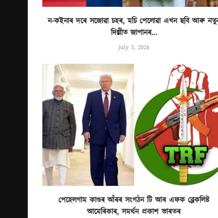
ন-কইনাৰ দৰে সজোৱা চহৰ, মচি পেলোৱা এখন ছবি আৰু নতু
দিল্লীত জাপানৰ...
July 3, 2026
পেহেলগাম কাণ্ডৰ আঁৰৰ সংগঠন টি আৰ এফক ব্লেকলিষ্ট
আমেৰিকাৰ, সমৰ্থন প্ৰকাশ ভাৰতৰ