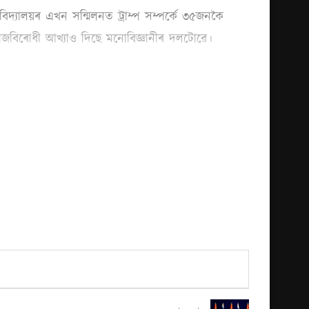
বিদ্যালয়ৰ এখন সন্মিলনত ট্ৰাম্প সম্পৰ্কে ৩৫জনকৈ
সমাজবিৰোধী আখ্যাও দিছে মনোবিজ্ঞানীৰ দলটোৱে।