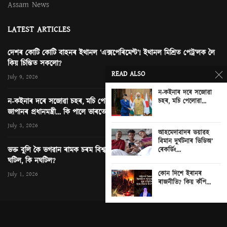
Assam News
LATEST ARTICLES
দেশৰ কোটি কোটি বাহনৰ ইথানল ‘এক্সপেৰিমেণ্ট’! ইথানল মিশ্ৰিত পেট্ৰ’লক লৈ
কিয় চিন্তিত সকলো?
READ ALSO
July 9, 2026
ন-কইনাৰ দৰে সজোৱা
ন-কইনাৰ দৰে সজোৱা চহৰ, মচি পেলোৱা এখন ছবি আৰু নতুন দিল্লীত
চহৰ, মচি পেলোৱা...
জাপানৰ প্ৰধানমন্ত্ৰী… কি পালে ভাৰতে?
0
July 3, 2026
আহমেদাবাদৰ ভয়াৱহ
বিমান দুৰ্ঘটনাৰ ভিডিঅ’
ভক্ত বুলি কৈ ভগৱান ৰামক চৰম বিশ্বাসঘাটকতা! অযোধ্যাৰ ৰাম মন্দিৰত কি
ৰেকৰ্ডিং...
ঘটিল, কি নঘটিল?
কোন দিশে ইৰানৰ
July 1, 2026
ৰাজনীতি? কিয় কঁপি...
© News Next One. All rights Reserved. Contact
editor@newsnextone.com
for any query. Design & Cloud Hosting by:
Rongjeng Technologies
.