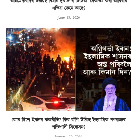
আহমেদাবাদৰ ভয়াৱহ বিমান দুৰ্ঘটনাৰ ভিডিঅ’ ৰেকৰ্ডিং কৰা আৰিয়ান
এতিয়া কেনে আছে?
June 13, 2026
কোন দিশে ইৰানৰ ৰাজনীতি? কিয় কঁপি উঠিছে ইছলামিক গণৰাজ্যৰ
শক্তিশালী সিংহাসন?
January 20, 2026