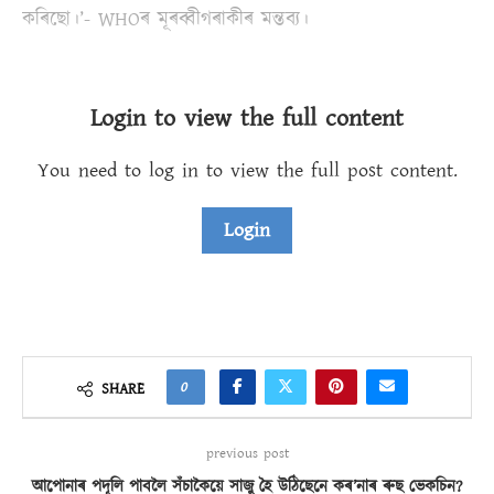
কৰিছো।’- WHOৰ মূৰব্বীগৰাকীৰ মন্তব্য।
Login to view the full content
You need to log in to view the full post content.
Login
0
SHARE
previous post
আপোনাৰ পদূলি পাবলৈ সঁচাকৈয়ে সাজু হৈ উঠিছেনে কৰ’নাৰ ৰুছ ভেকচিন?