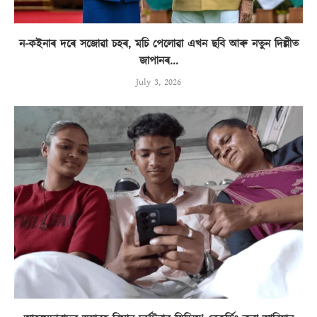
ন-কইনাৰ দৰে সজোৱা চহৰ, মচি পেলোৱা এখন ছবি আৰু নতুন দিল্লীত
জাপানৰ...
July 3, 2026