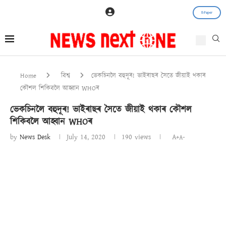
E-Paper
Home
বিশ্ব
ভেকচিনলৈ বহুদূৰ! ভাইৰাছৰ সৈতে জীয়াই থকাৰ
কৌশল শিকিবলৈ আহ্বান WHOৰ
ভেকচিনলৈ বহুদূৰ! ভাইৰাছৰ সৈতে জীয়াই থকাৰ কৌশল
শিকিবলৈ আহ্বান WHOৰ
by
News Desk
July 14, 2020
190
views
A+
A-