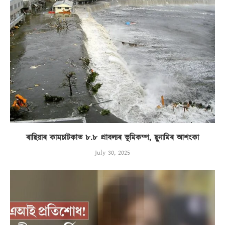
ৰাছিয়াৰ কামচাটকাত ৮.৮ প্ৰাবল্যৰ ভূমিকম্প, ছুনামিৰ আশংকা
July 30, 2025