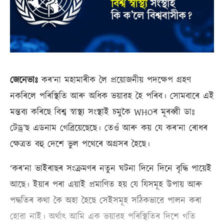
জেনেভাঃ
কৰ’না মহামাৰীক লৈ প্ৰয়োজনীয় পদক্ষেপ গ্ৰহণ
নকৰিলে পৰিস্থিতি আৰু অধিক ভয়াৱহ হৈ পৰিব। সোমবাৰে এই
মন্তব্য কৰিছে বিশ্ব স্বাস্থ্য সংস্থাই চমুকৈ WHOৰ মূৰব্বী ডাঃ
টেড্ৰ’ছ এডনাম গেব্ৰিয়েছেছে। তেওঁ আৰু কয় যে কৰ’না ৰোধৰ
ক্ষেত্ৰত বহু দেশে ভুল পথেৰে অগ্ৰসৰ হৈছে।
‘কৰ’না ভাইৰাছৰ সংক্ৰমণৰ নতুন ঘটনা দিনে দিনে বৃদ্ধি পায়েই
আছে। ইয়াৰ পৰা এয়াই প্ৰমাণিত হয় যে যিসমূহ উপায় আৰু
পদ্ধতিৰ কথা কৈ অহা হৈছে সেইসমূহ সঠিকভাৱে পালন কৰা
হোৱা নাই। অৰ্থাৎ আমি এক ভয়াৱহ পৰিস্থিতিৰ দিশে গতি