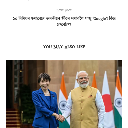
next post
১০ বিলিয়ন ডলাৰেৰে ভাৰতীয়ৰ জীৱন সলাবলৈ সাজু ‘Google’! কিন্তু
কেনেকৈ?
YOU MAY ALSO LIKE