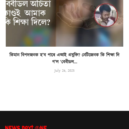
কিমান বিপদজনক হ’ব পাৰে এআই প্ৰযুক্তি? নেটিজেনক কি শিক্ষা দি
গ’ল ‘বেবীডল...
July 26, 2025