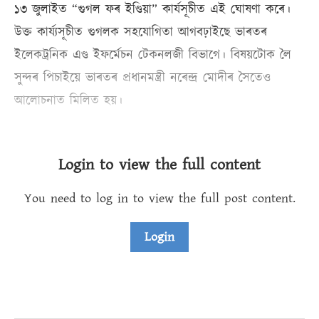
১৩ জুলাইত “গুগল ফৰ ইণ্ডিয়া” কাৰ্যসূচীত এই ঘোষণা কৰে।
উক্ত কাৰ্য্যসূচীত গুগলক সহযোগিতা আগবঢ়াইছে ভাৰতৰ
ইলেকট্ৰনিক এণ্ড ইফৰ্মেচন টেকনলজী বিভাগে। বিষয়টোক লৈ
সুন্দৰ পিচাইয়ে ভাৰতৰ প্ৰধানমন্ত্ৰী নৰেন্দ্ৰ মোদীৰ সৈতেও
আলোচনাত মিলিত হয়।
Login to view the full content
You need to log in to view the full post content.
Login