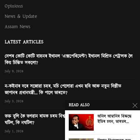
Opinions
News & Update
Assam News
LATEST ARTICLES
দেশৰ কোটি কোটি বাহনৰ ইথানল ‘এক্সপেৰিমেণ্ট’! ইথানল মিশ্ৰিত পেট্ৰ’লক লৈ
কিয় চিন্তিত সকলো?
July 9, 2026
ন-কইনাৰ দৰে সজোৱা চহৰ, মচি পেলোৱা এখন ছবি আৰু নতুন দিল্লীত
জাপানৰ প্ৰধানমন্ত্ৰী… কি পালে ভাৰতে?
July 3, 2026
READ ALSO
ভক্ত বুলি কৈ ভগৱান ৰামক চৰম বিশ্বাসঘাটকতা! অযোধ্যাৰ ৰাম মন্দিৰত কি
অনিল আম্বানিৰ বিৰুদ্ধে
ইডিৰ চমন, ভাৰতৰ...
ঘটিল, কি নঘটিল?
0
July 1, 2026