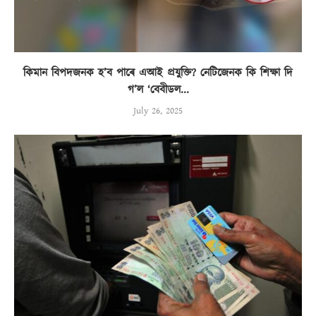
কিমান বিপদজনক হ’ব পাৰে এআই প্ৰযুক্তি? নেটিজেনক কি শিক্ষা দি
গ’ল ‘বেবীডল...
July 26, 2025