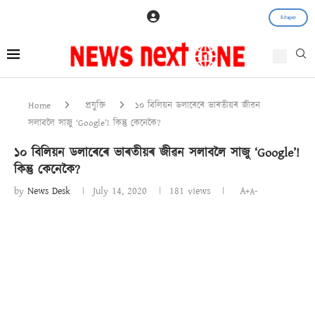
E-Paper
Home
প্ৰযুক্তি
১০ বিলিয়ন ডলাৰেৰে ভাৰতীয়ৰ জীৱন
সলাবলৈ সাজু ‘Google’! কিন্তু কেনেকৈ?
১০ বিলিয়ন ডলাৰেৰে ভাৰতীয়ৰ জীৱন সলাবলৈ সাজু ‘Google’!
কিন্তু কেনেকৈ?
by
News Desk
July 14, 2020
181
views
A+
A-