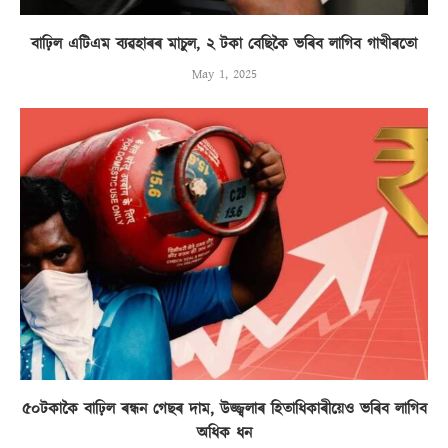
বাঢ়িল এটিএম ব্যৱহাৰৰ মাচুল, ২ টকা বেছিকৈ ভৰিব লাগিব গাখীৰতো
May 1, 2025
৫০টকাকৈ বাঢ়িল ৰন্ধন গেছৰ দাম, উজ্জ্বলাৰ হিতাধিকাৰীয়েও ভৰিব লাগিব
অধিক ধন