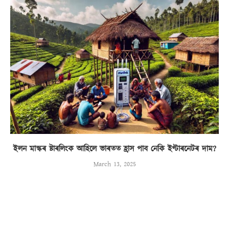
ইলন মাস্কৰ ষ্টাৰলিংক আহিলে ভাৰতত হ্ৰাস পাব নেকি ইণ্টাৰনেটৰ দাম?
March 13, 2025