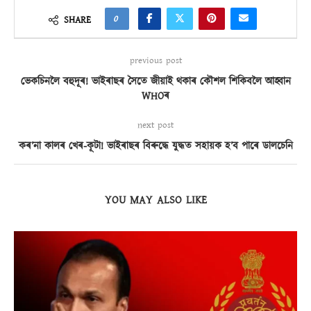
0
SHARE
previous post
ভেকচিনলৈ বহুদূৰ! ভাইৰাছৰ সৈতে জীয়াই থকাৰ কৌশল শিকিবলৈ আহ্বান
WHOৰ
next post
কৰ’না কালৰ খেৰ-কূটা! ভাইৰাছৰ বিৰুদ্ধে যুদ্ধত সহায়ক হ’ব পাৰে ডালচেনি
YOU MAY ALSO LIKE