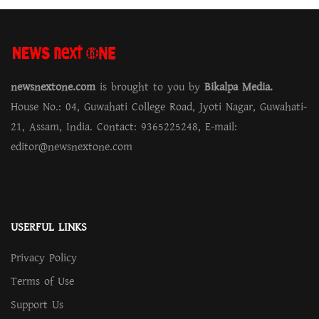
newsnextone.com
is brought to you by
Bikalpa Media.
House No.: 04, Guwahati College Road, Jyoti Nagar, Guwahati-
21, Assam, India. Contact: 9365225248, E-mail:
editor@newsnextone.com
USERFUL LINKS
Privacy Policy
Terms of Use
Support Us