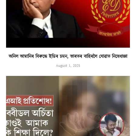
অনিল আম্বানিৰ বিৰুদ্ধে ইডিৰ চমন, ভাৰতৰ বাহিৰলৈ যোৱাত নিষেধাজ্ঞা
August 1, 2025