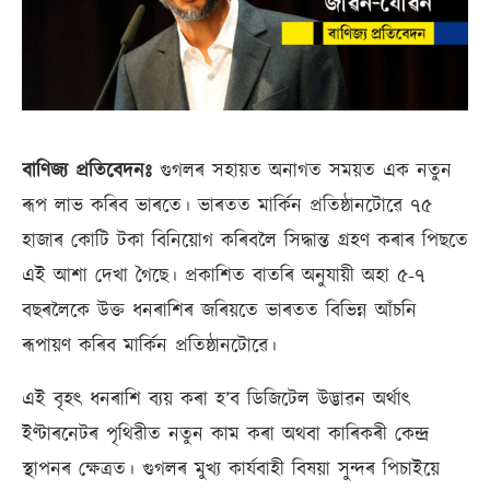
বাণিজ্য প্ৰতিবেদনঃ
গুগলৰ সহায়ত অনাগত সময়ত এক নতুন
ৰূপ লাভ কৰিব ভাৰতে। ভাৰতত মাৰ্কিন প্ৰতিষ্ঠানটোৱে ৭৫
হাজাৰ কোটি টকা বিনিয়োগ কৰিবলৈ সিদ্ধান্ত গ্ৰহণ কৰাৰ পিছতে
এই আশা দেখা গৈছে। প্ৰকাশিত বাতৰি অনুযায়ী অহা ৫-৭
বছৰলৈকে উক্ত ধনৰাশিৰ জৰিয়তে ভাৰতত বিভিন্ন আঁচনি
ৰূপায়ণ কৰিব মাৰ্কিন প্ৰতিষ্ঠানটোৱে।
এই বৃহৎ ধনৰাশি ব্যয় কৰা হ’ব ডিজিটেল উদ্ভাৱন অৰ্থাৎ
ইণ্টাৰনেটৰ পৃথিৱীত নতুন কাম কৰা অথবা কাৰিকৰী কেন্দ্ৰ
স্থাপনৰ ক্ষেত্ৰত। গুগলৰ মুখ্য কাৰ্যবাহী বিষয়া সুন্দৰ পিচাইয়ে