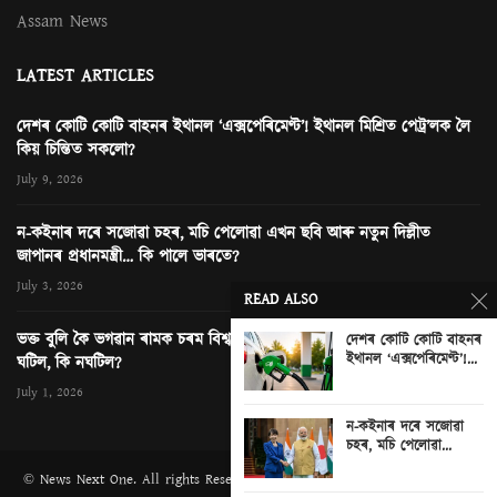
Assam News
LATEST ARTICLES
দেশৰ কোটি কোটি বাহনৰ ইথানল ‘এক্সপেৰিমেণ্ট’! ইথানল মিশ্ৰিত পেট্ৰ’লক লৈ
কিয় চিন্তিত সকলো?
July 9, 2026
ন-কইনাৰ দৰে সজোৱা চহৰ, মচি পেলোৱা এখন ছবি আৰু নতুন দিল্লীত
জাপানৰ প্ৰধানমন্ত্ৰী… কি পালে ভাৰতে?
July 3, 2026
READ ALSO
ভক্ত বুলি কৈ ভগৱান ৰামক চৰম বিশ্বাসঘাটকতা! অযোধ্যাৰ ৰাম মন্দিৰত কি
দেশৰ কোটি কোটি বাহনৰ
ইথানল ‘এক্সপেৰিমেণ্ট’!...
ঘটিল, কি নঘটিল?
July 1, 2026
0
ন-কইনাৰ দৰে সজোৱা
চহৰ, মচি পেলোৱা...
© News Next One. All rights Reserved. Contact
editor@newsnextone.com