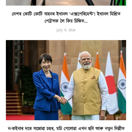
দেশৰ কোটি কোটি বাহনৰ ইথানল ‘এক্সপেৰিমেণ্ট’! ইথানল মিশ্ৰিত
পেট্ৰ’লক লৈ কিয় চিন্তিত...
July 9, 2026
ন-কইনাৰ দৰে সজোৱা চহৰ, মচি পেলোৱা এখন ছবি আৰু নতুন দিল্লীত