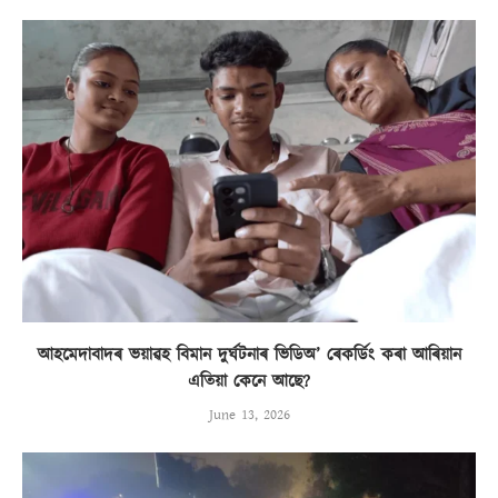
আহমেদাবাদৰ ভয়াৱহ বিমান দুৰ্ঘটনাৰ ভিডিঅ’ ৰেকৰ্ডিং কৰা আৰিয়ান
এতিয়া কেনে আছে?
June 13, 2026