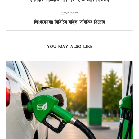
পেলনীয়া সামগ্ৰীত প্ৰাণ দিয়া ব্যতিক্ৰমী শিক্ষকজন
next post
লিংগবৈষম্য! বিবিচিৰ মহিলা সমিতিৰ বিদ্ৰোহ
YOU MAY ALSO LIKE