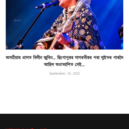
অসমীয়াৰ প্ৰাণত বিলীন জুবিন… ছিংগাপুৰৰ সাগৰতীৰৰ পৰা লুইতৰ পাৰলৈ
আহিল অপ্ৰত্যাশিত সেই...
September 19, 2025