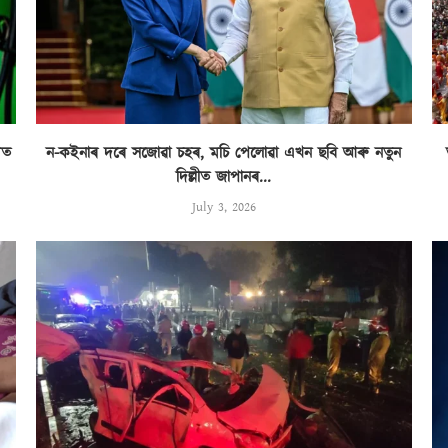
িত
ন-কইনাৰ দৰে সজোৱা চহৰ, মচি পেলোৱা এখন ছবি আৰু নতুন
দিল্লীত জাপানৰ...
July 3, 2026