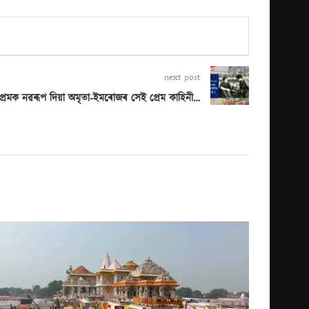
next post
ৰেমক নৱৰূপ দিয়া অমৃতা-ইমৰোজৰ সেই প্ৰেম কাহিনী…