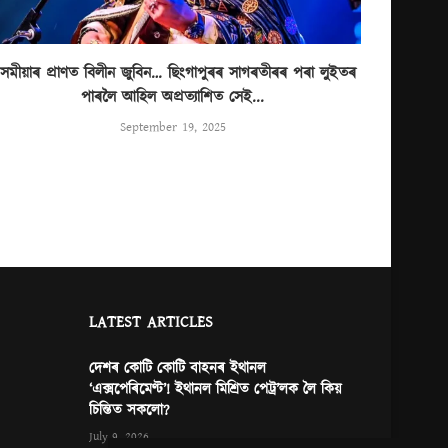
সমীয়াৰ প্ৰাণত বিলীন জুবিন… ছিংগাপুৰৰ সাগৰতীৰৰ পৰা লুইতৰ
পাৰলৈ আহিল অপ্ৰত্যাশিত সেই...
September 19, 2025
LATEST ARTICLES
দেশৰ কোটি কোটি বাহনৰ ইথানল
‘এক্সপেৰিমেণ্ট’! ইথানল মিশ্ৰিত পেট্ৰ’লক লৈ কিয়
চিন্তিত সকলো?
July 9, 2026