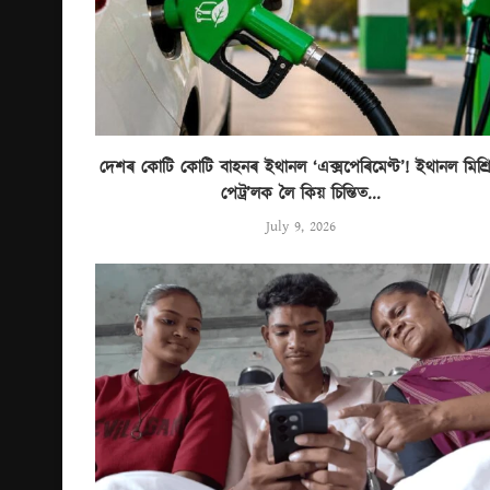
দেশৰ কোটি কোটি বাহনৰ ইথানল ‘এক্সপেৰিমেণ্ট’! ইথানল মিশ্ৰ
পেট্ৰ’লক লৈ কিয় চিন্তিত...
July 9, 2026