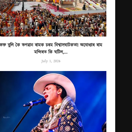
ভক্ত বুলি কৈ ভগৱান ৰামক চৰম বিশ্বাসঘাটকতা! অযোধ্যাৰ ৰাম
মন্দিৰত কি ঘটিল,...
July 1, 2026