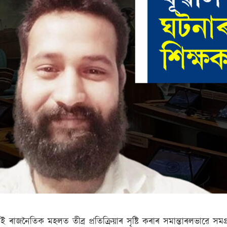
ই ৰাজনৈতিক মহলত তীব্ৰ প্ৰতিক্ৰিয়াৰ সৃষ্টি কৰাৰ সমান্তাৰলভাৱে সম