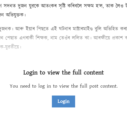
গৈ সদনত দুজন যুৱকে আতংকৰ সৃষ্টি কৰিবলৈ সক্ষম হ’ল, তাক লৈও উ
 জন অভিযুক্তক।
ন দুজনক। আৰু ইয়াৰ পিছতে এই ঘটনাৰ মাষ্টাৰমাইণ্ড বুলি অভিহিত 
ৱকজন পেছাত এগৰাকী শিক্ষক, নাম তেওঁৰ ললিত ঝা। আৰক্ষীয়ে প্ৰকাশ
ৱক-যুৱতীয়ে।
Login to view the full content
You need to log in to view the full post content.
Login