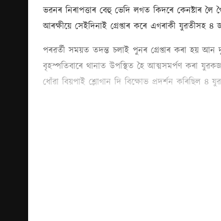
ভৱনৰ নিৰাপত্তাৰ বেহু ভেদি লগত কিদৰে কেনষ্টাৰ লৈ 
আৰক্ষীয়ে সেইদিনাই গ্ৰেপ্তাৰ কৰে এগৰাকী যুৱতীসহ ৪
পৰৱৰ্তী সময়ত তদন্ত চলাই পুনৰ গ্ৰেপ্তাৰ কৰা হয় আ
বৃহস্পতিবাৰে থানাত উপস্থিত হৈ আত্মসমৰ্পণ কৰা যু
ধোঁৱা বিয়পাই শ্লোগান দি বিক্ষোভ প্ৰদৰ্শন কৰিছিল ৪ যু