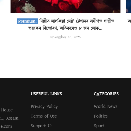
দিল্লীত লালকিল্লা মেট্ৰ’ ষ্টেশ্যনৰ সমীপত গাড়ীত
অ
ভয়ংকৰ বিস্ফোৰণ, অতিকমেও ৮ জন লোক...
November 10, 2025
USERFUL LINKS
CATEGORIES
Privacy Policy
World News
.
House
Terms of Use
Politics
21, Assam,
Support Us
Sport
ne.com