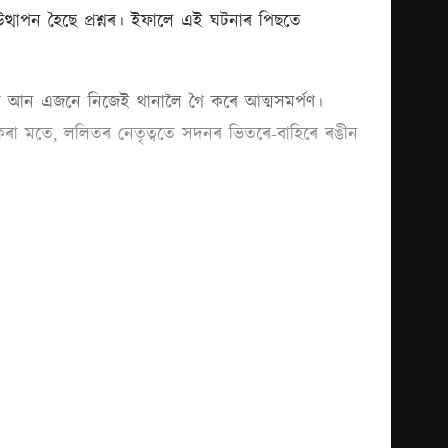
ত্থাপন হৈছে প্ৰশ্নৰ। ইফালে এই ঘটনাৰ পিছতে
কৰা আন এজনে নিজেই থানালৈ গৈ কৰে আত্মসমৰ্পণ।
 কৰা মতে, ললিতৰ নেতৃত্বতে সদনৰ ভিতৰে-বাহিৰে ৰঙীন