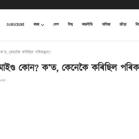
SUBSCRIBE
ৰাজ্য
দেশ
বিশ্ব
ৰাজনীতি
বাণিজ্য
ক্ৰীড়া
বি
 ক’ত, কেনেকৈ কৰিছিল পৰিকল্পনা?
মাইণ্ড কোন? ক’ত, কেনেকৈ কৰিছিল পৰিকল
A+
A-