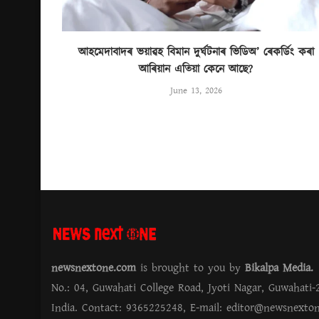
আহমেদাবাদৰ ভয়াৱহ বিমান দুৰ্ঘটনাৰ ভিডিঅ’ ৰেকৰ্ডিং কৰা
আৰিয়ান এতিয়া কেনে আছে?
June 13, 2026
newsnextone.com
is brought to you by
Bikalpa Media
No.: 04, Guwahati College Road, Jyoti Nagar, Guwahati-
India. Contact: 9365225248, E-mail:
editor@newsnexto