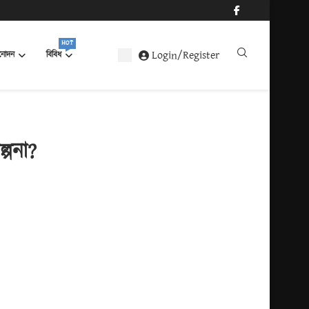
HOT
Login/Register
নোদন
বিবিধ
্পনা?