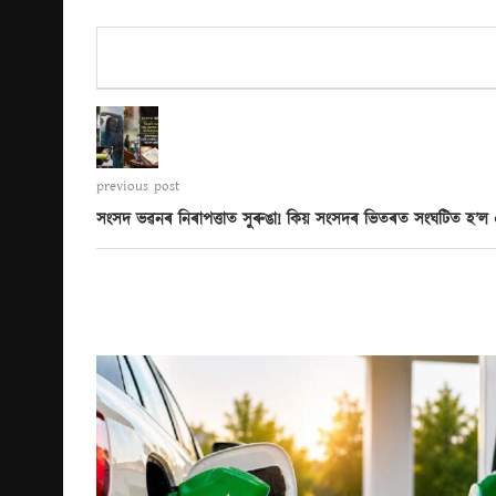
previous post
সংসদ ভৱনৰ নিৰাপত্তাত সুৰুঙা! কিয় সংসদৰ ভিতৰত সংঘটিত হ’ল