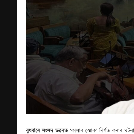
বুধবাৰে সংসদ ভৱনত
‘কালাৰ স্মোক’ নিৰ্গত কৰাৰ ঘটনা