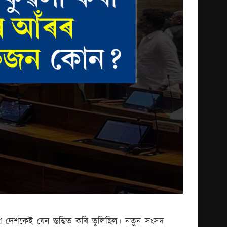
গ্ৰ দেশকেই যেন স্তম্ভিত কৰি তুলিছিল। নতুন সংসদ