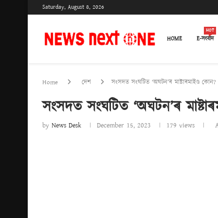
Saturday, August 8, 2026
HOT
HOME
E-সংবাদ
Home
দেশ
সংসদত সংঘটিত ‘অঘটন’ৰ মাষ্টাৰমাইণ্ড কোন?
সংসদত সংঘটিত ‘অঘটন’ৰ মাষ্টাৰ
by
News Desk
December 15, 2023
179
views