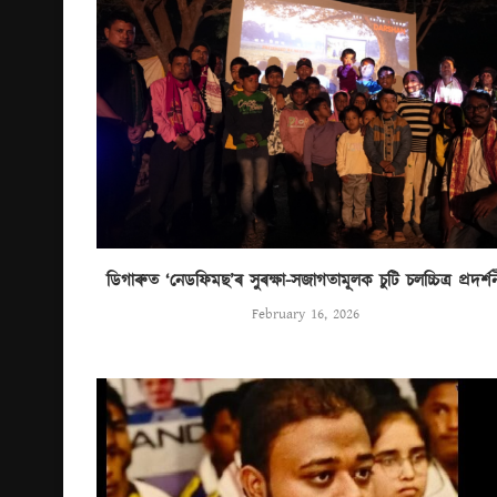
ডিগাৰুত ‘নেডফিমছ’ৰ সুৰক্ষা-সজাগতামূলক চুটি চলচ্চিত্ৰ প্ৰদৰ্শ
February 16, 2026