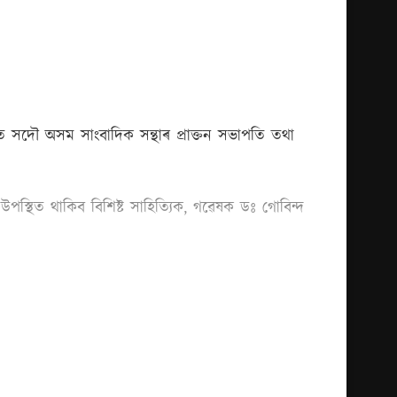
বত সদৌ অসম সাংবাদিক সন্থাৰ প্ৰাক্তন সভাপতি তথা
 উপস্থিত থাকিব বিশিষ্ট সাহিত্যিক, গৱেষক ডঃ গোবিন্দ