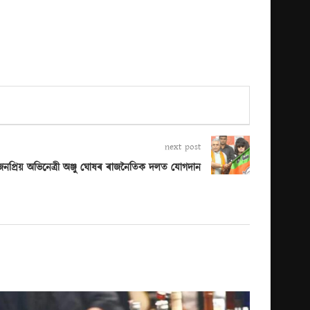
next post
জনপ্ৰিয় অভিনেত্ৰী অঞ্জু ঘোষৰ ৰাজনৈতিক দলত যোগদান