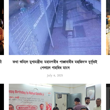
নী
কথা শুনিলে মুখ্যমন্ত্ৰীৰ! মহানগৰীৰ পাঞ্জাবাৰীৰ মছজিদত দুৰ্বৃত্তই
পেলালে গাহৰিৰ মাংস
July 6, 2025