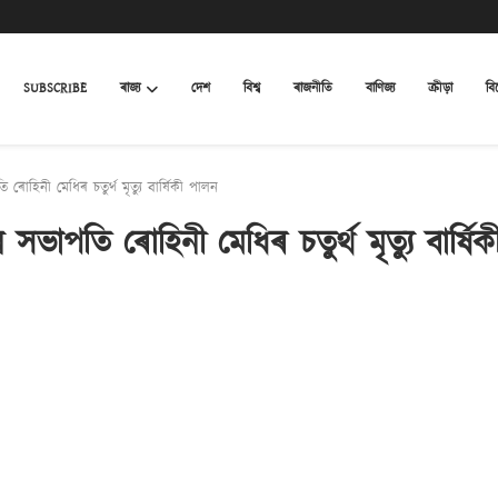
SUBSCRIBE
ৰাজ্য
দেশ
বিশ্ব
ৰাজনীতি
বাণিজ্য
ক্ৰীড়া
বি
ৰোহিনী মেধিৰ চতুৰ্থ মৃত্যু বাৰ্ষিকী পালন
 সভাপতি ৰোহিনী মেধিৰ চতুৰ্থ মৃত্যু বাৰ্ষি