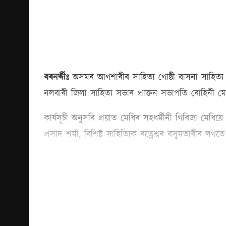
বৰনৰ্দ্দীঃ
অসমৰ আগশাৰীৰ সাহিত্য গোষ্ঠী বাসনা সাহিত্য 
নলবাৰী জিলা সাহিত্য সভাৰ প্ৰাক্তন সভাপতি ৰোহিনী মেধিৰ
কাৰ্যসূচী অনুসৰি প্ৰয়াত মেধিৰ সহধৰ্মীনী গিৰিজা মেধিয়
প্ৰসাদ শৰ্মা, বিশিষ্ট সাহিত্যিক ৰত্নেশ্বৰ বসুমতাৰীৰ লগত