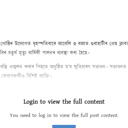
গোষ্ঠিৰ উদ্যোগত বৃহস্পতিবাৰে আবেলি ৩ বজাত গুৱাহাটীৰ প্ৰেছ ক্লা
 চতুৰ্থ মৃত্যু বাৰ্ষিকী পালনৰ ব্যৱস্থা কৰা হৈছে।
ে বন্তি প্ৰজ্বলন কৰাৰ পিছতে অনুষ্ঠিত হ’ব ষ্মৃতিচাৰণ সভাখন। সভাখনত
ে কেবাগৰাকীও বিশিষ্ট ব্যাক্তি।
Login to view the full content
You need to log in to view the full post content.