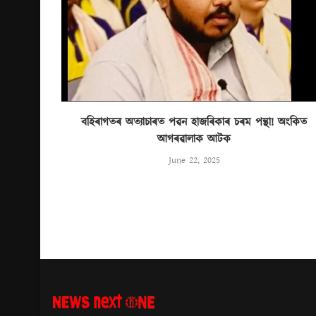
বহিৰাগতৰ অত্যাচাৰত পৱন হাজৰিকাৰ চৰম পন্থা! অংকিত
আগৰৱালাক আটক
June 22, 2025