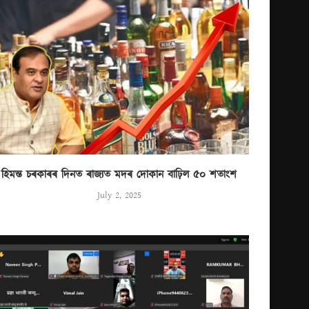
হিমন্ত চৰকাৰৰ দিনত ৰাজ্যত মদৰ দোকান বাঢ়িল ৫০ শতাংশ
July 2, 2025