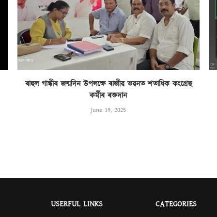
ৰাহুল গান্ধীৰ জন্মদিন উপলক্ষে ৰাজীৱ ভৱনত শতাধিক কংগ্ৰেছ
কৰ্মীৰ ৰক্তদান
June 19, 2025
USERFUL LINKS
CATEGORIES