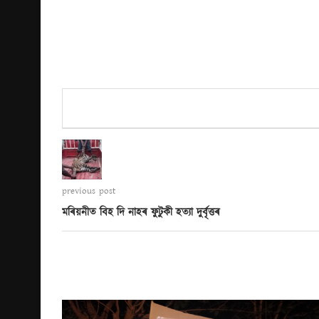
previous post
মৰিয়নীত বিহ দি নাহৰ ফুটুকী হত্যা দুৰ্বৃত্তৰ