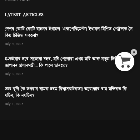
LATEST ARTICLES
দেশৰ কোটি কোটি বাহনৰ ইথানল ‘এক্সপেৰিমেণ্ট’! ইথানল মিশ্ৰিত পেট্ৰ’লক লৈ
কিয় চিন্তিত সকলো?
July 9, 2026
0
ন-কইনাৰ দৰে সজোৱা চহৰ, মচি পেলোৱা এখন ছবি আৰু নতুন দিল্লীত
জাপানৰ প্ৰধানমন্ত্ৰী… কি পালে ভাৰতে?
July 3, 2026
ভক্ত বুলি কৈ ভগৱান ৰামক চৰম বিশ্বাসঘাটকতা! অযোধ্যাৰ ৰাম মন্দিৰত কি
ঘটিল, কি নঘটিল?
July 1, 2026
© News Next One. All rights Reserved. Contact
editor@newsnextone.com
for any query. Design & Cloud Hosting by:
Rongjeng Technologies
.