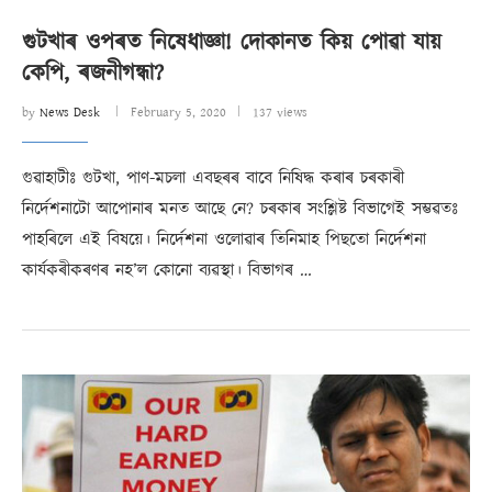
গুটখাৰ ওপৰত নিষেধাজ্ঞা! দোকানত কিয় পোৱা যায়
কেপি, ৰজনীগন্ধা?
by
News Desk
February 5, 2020
137 views
গুৱাহাটীঃ গুটখা, পাণ-মচলা এবছৰৰ বাবে নিষিদ্ধ কৰাৰ চৰকাৰী
নিৰ্দেশনাটো আপোনাৰ মনত আছে নে? চৰকাৰ সংশ্লিষ্ট বিভাগেই সম্ভৱতঃ
পাহৰিলে এই বিষয়ে। নিৰ্দেশনা ওলোৱাৰ তিনিমাহ পিছতো নিৰ্দেশনা
কাৰ্যকৰীকৰণৰ নহ’ল কোনো ব্যৱস্থা। বিভাগৰ …