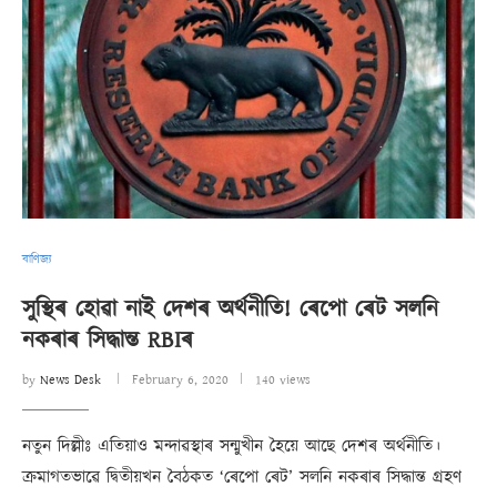
বাণিজ্য
সুস্থিৰ হোৱা নাই দেশৰ অৰ্থনীতি! ৰেপো ৰেট সলনি
নকৰাৰ সিদ্ধান্ত RBIৰ
by
News Desk
February 6, 2020
140 views
নতুন দিল্লীঃ এতিয়াও মন্দাৱস্থাৰ সন্মুখীন হৈয়ে আছে দেশৰ অৰ্থনীতি।
ক্ৰমাগতভাৱে দ্বিতীয়খন বৈঠকত ‘ৰেপো ৰেট’ সলনি নকৰাৰ সিদ্ধান্ত গ্ৰহণ