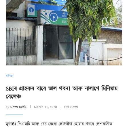
বাণিজ্য
SBIৰ গ্ৰাহকৰ বাবে ভাল খবৰ! আৰু নালাগে মিনিমাম
বেলেঞ্চ
by
News Desk
March 11, 2020
129 views
মুম্বাইঃ পিএমচি আৰু য়েচ বেংক দেউলীয়া হোৱাৰ খবৰে দেশবাসীক