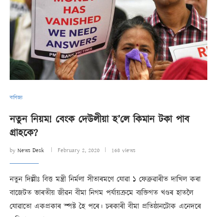
বাণিজ্য
নতুন নিয়ম! বেংক দেউলীয়া হ’লে কিমান টকা পাব
গ্ৰাহকে?
by
News Desk
February 2, 2020
168 views
নতুন দিল্লীঃ বিত্ত মন্ত্ৰী নিৰ্মলা সীতাৰমণে যোৱা ১ ফেব্ৰুৱাৰীত দাখিল কৰা
বাজেটত ভাৰতীয় জীৱন বীমা নিগম পৰ্যায়ক্ৰমে ব্যক্তিগত খণ্ডৰ হাতলৈ
যোৱাতো একপ্ৰকাৰ স্পষ্ট হৈ পৰে। চৰকাৰী বীমা প্ৰতিষ্ঠানটোক এনেদৰে