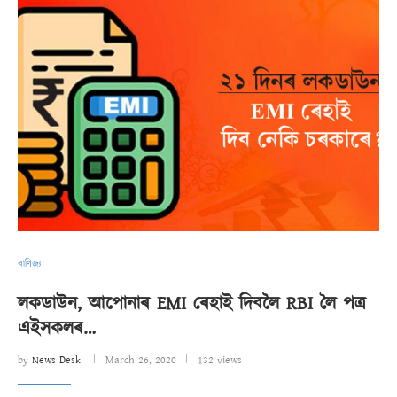
বাণিজ্য
লকডাউন, আপোনাৰ EMI ৰেহাই দিবলৈ RBI লৈ পত্ৰ
এইসকলৰ…
by
News Desk
March 26, 2020
132 views