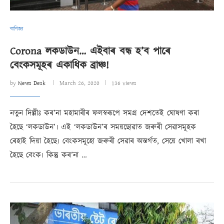
বাণিজ্য
Corona লকডাউন… এইবাৰ বন্ধ হ’ব পাৰে
বেংকসমূহৰ একাধিক ব্ৰাঞ্চ!
by
News Desk
March 26, 2020
136 views
নতুন দিল্লীঃ কৰ’না মহামাৰীৰ ফলস্বৰূপে সমগ্ৰ দেশতেই ঘোষণা কৰা
হৈছে ‘লকডাউন’৷ এই ‘লকডাউন’ৰ সময়ছোৱাত জৰুৰী সেৱাসমূহক
ৰেহাই দিয়া হৈছে৷ বেংকসমূহো জৰুৰী সেৱাৰ অন্তৰ্গত, সেয়ে খোলা ৰখা
হৈছে বেংক৷ কিন্তু কৰ’না …