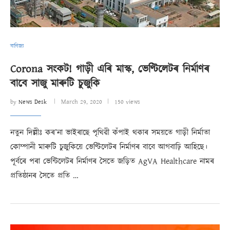
বাণিজ্য
Corona সংকট! গাড়ী এৰি মাস্ক, ভেণ্টিলেটৰ নিৰ্মাণৰ
বাবে সাজু মাৰুটি চুজুকি
by
News Desk
March 29, 2020
150 views
নতুন দিল্লীঃ কৰ’না ভাইৰাছে পৃথিৱী কঁপাই থকাৰ সময়তে গাড়ী নিৰ্মাতা
কোম্পানী মাৰুটি চুজুকিয়ে ভেণ্টিলেটৰ নিৰ্মাণৰ বাবে আগবাঢ়ি আহিছে।
পূৰ্বৰে পৰা ভেন্টিলেটৰ নিৰ্মাণৰ সৈতে জড়িত AgVA Healthcare নামৰ
প্ৰতিষ্ঠানৰ সৈতে প্ৰতি …