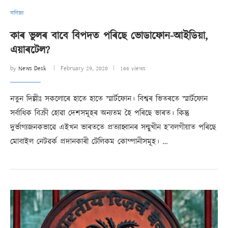
বাণিজ্য
কাৰ ভুলৰ বাবে বিপদত পৰিছে ভোডাফোন-আইডিয়া,
এয়াৰটেল?
by
News Desk
February 29, 2020
166 views
নতুন দিল্লীঃ সকলোৰে হাতে হাতে স্মাৰ্টফোন। বিশ্বৰ ভিতৰতে স্মাৰ্টফোন
সৰ্বাধিক বিক্ৰী হোৱা দেশসমূহৰ অন্যতম হৈ পৰিছে ভাৰত। কিন্তু
দুৰ্ভাগ্যজনকভাৱে এইখন ভাৰততে প্ৰত্যাহ্বানৰ সন্মুখীন হ’বলগীয়াত পৰিছে
মোবাইল নেটৱৰ্ক প্ৰদানকাৰী টেলিকম কোম্পানীসমূহ। …