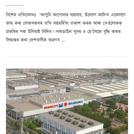
বিশেষ প্ৰতিবেদনঃ ‘আপুনি আপোনাৰ ব্যৱসায়, উদ্যোগ আদিত একেলগে
কাম কৰা লোকসকলৰ প্ৰতি সহমৰ্মিতা প্ৰকাশ কৰক আৰু তেওঁলোকক
চাকৰিৰ পৰা উলিয়াই নিদিব।’-লকডাউন পুনৰ ৩ মে’লৈকে বৃদ্ধি কৰাৰ
সিদ্ধান্তৰ কথা দেশবাসীক অৱগত …