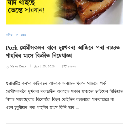
বাণিজ্য
ৰাজ্য
Pork প্ৰেমীসকলৰ বাবে দুঃখবৰ! আজিৰে পৰা ৰাজ্যত
গাহৰিৰ মাংস বিক্ৰীত নিষেধাজ্ঞা
by
News Desk
April 25, 2020
177 views
গুৱাহাটীঃ কৰ’না ভাইৰাছৰ আতংক অব্যাহত থকাৰ মাজতে পৰ্ক
প্ৰেমীসকললৈ দুখবৰ! লকডাউন অব্যাহত থকাৰ মাজতো ছ’চিয়েল মিডিয়াত
বিগত সময়ছোৱাত বিশেষকৈ বিহুৰ কেইদিন বহুলোকে ঘৰুৱাভাৱে বা
ওচৰ-চুবুৰীয়াৰ পৰা গাহৰিৰ মাংস কিনি তাৰ …