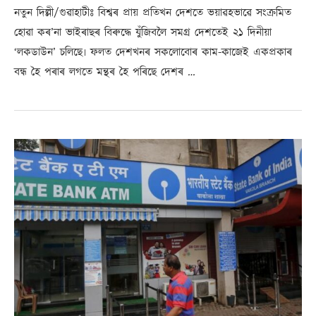
নতুন দিল্লী/গুৱাহাটীঃ বিশ্বৰ প্ৰায় প্ৰতিখন দেশতে ভয়াৱহভাৱে সংক্ৰমিত
হোৱা কৰ’না ভাইৰাছৰ বিৰুদ্ধে যুঁজিবলৈ সমগ্ৰ দেশতেই ২১ দিনীয়া
‘লকডাউন’ চলিছে৷ ফলত দেশখনৰ সকলোবোৰ কাম-কাজেই একপ্ৰকাৰ
বন্ধ হৈ পৰাৰ লগতে মন্থৰ হৈ পৰিছে দেশৰ …