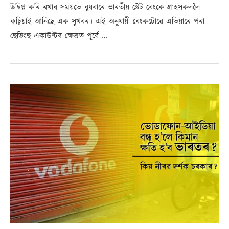
উদ্বিগ্ন কৰি ৰখাৰ সময়তে বুধবাৰে ভাৰতীয় ষ্টেট বেংকে গ্ৰাহসকললৈ
কঢ়িয়াই আনিছে এক সুখবৰ। এই অনুযায়ী বেংকটোৱে এতিয়াৰে পৰা
ছেভিংছ একাউণ্টৰ ক্ষেত্ৰত পূৰ্বে …