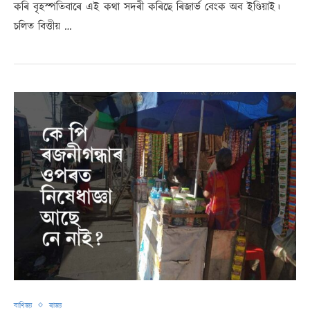
কৰি বৃহস্পতিবাৰে এই কথা সদৰী কৰিছে ৰিজাৰ্ভ বেংক অব ইণ্ডিয়াই।
চলিত বিত্তীয় …
বাণিজ্য
ৰাজ্য