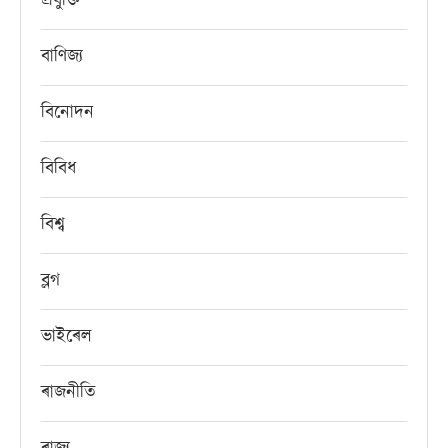
প্ৰযুক্তি
বাণিজ্য
বিনোদন
বিবিধ
বিশ্ব
ব্লগ
ভাইৰেল
ৰাজনীতি