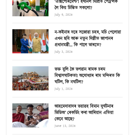
‘এক্সপেৰিমেণ্ট’! ইথানল মিশ্ৰিত পেট্ৰ’লক
লৈ কিয় চিন্তিত সকলো?
July 9, 2026
ন-কইনাৰ দৰে সজোৱা চহৰ, মচি পেলোৱা
এখন ছবি আৰু নতুন দিল্লীত জাপানৰ
প্ৰধানমন্ত্ৰী… কি পালে ভাৰতে?
July 3, 2026
ভক্ত বুলি কৈ ভগৱান ৰামক চৰম
বিশ্বাসঘাটকতা! অযোধ্যাৰ ৰাম মন্দিৰত কি
ঘটিল, কি নঘটিল?
July 1, 2026
আহমেদাবাদৰ ভয়াৱহ বিমান দুৰ্ঘটনাৰ
ভিডিঅ’ ৰেকৰ্ডিং কৰা আৰিয়ান এতিয়া
কেনে আছে?
June 13, 2026