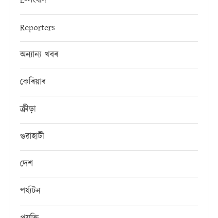
E-সংবাদ
Reporters
অন্যান্য খবৰ
কেৰিয়াৰ
ক্ৰীড়া
গুৱাহাটী
দেশ
পৰ্য্যটন