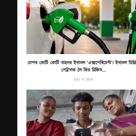
দেশৰ কোটি কোটি বাহনৰ ইথানল ‘এক্সপেৰিমেণ্ট’! ইথানল মিশ্ৰ
পেট্ৰ’লক লৈ কিয় চিন্তিত...
July 9, 2026