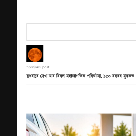
previous post
বুধবাৰে দেখা যাব বিৰল মহাজাগতিক পৰিঘটনা, ১৫০ বছৰৰ মূৰক