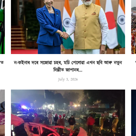
িত
ন-কইনাৰ দৰে সজোৱা চহৰ, মচি পেলোৱা এখন ছবি আৰু নতুন
দিল্লীত জাপানৰ...
July 3, 2026