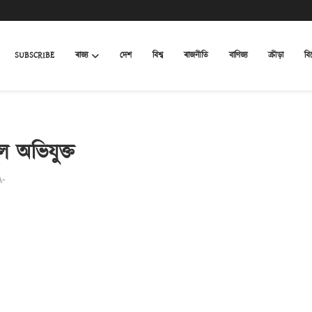
SUBSCRIBE
ৰাজ্য
দেশ
বিশ্ব
ৰাজনীতি
বাণিজ্য
ক্ৰীড়া
বি
 অভিযুক্ত
A-