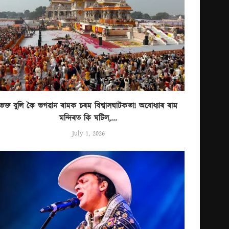
ভক্ত বুলি কৈ ভগৱান ৰামক চৰম বিশ্বাসঘাটকতা! অযোধ্যাৰ ৰাম
মন্দিৰত কি ঘটিল,...
July 1, 2026