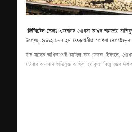
ডিজিটেল ডেস্কঃ
গুজৰাটৰ গোধৰা কাণ্ডৰ অন্যতম অভিযু
উল্লেখ্য, ২০০২ চনৰ ২৭ ফেব্ৰুৱাৰীত গোধৰা ৰেলষ্টেছনৰ 
যাৰ মাজত অধিকাংশই আছিল কৰ সেবক৷ ইফালে, গোধৰাৰ এই
ঘটনাৰ অন্যতম অভিযুক্ত আছিল ইয়াকুব৷ কিন্তু ডেৰ দ