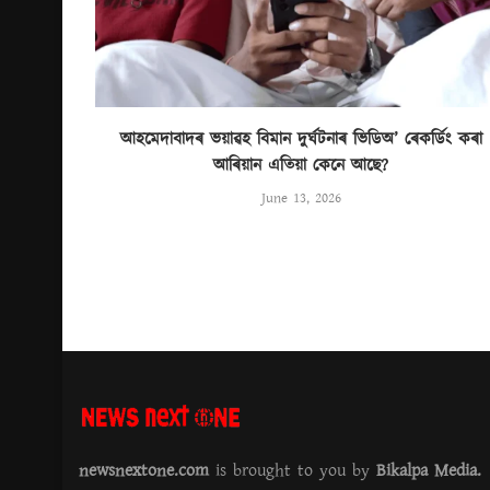
আহমেদাবাদৰ ভয়াৱহ বিমান দুৰ্ঘটনাৰ ভিডিঅ’ ৰেকৰ্ডিং কৰা
আৰিয়ান এতিয়া কেনে আছে?
June 13, 2026
newsnextone.com
is brought to you by
Bikalpa Media