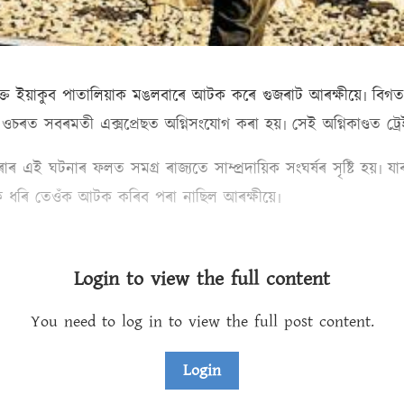
ক্ত ইয়াকুব পাতালিয়াক মঙলবাৰে আটক কৰে গুজৰাট আৰক্ষীয়ে৷ বিগত 
ওচৰত সবৰমতী এক্সপ্ৰেছত অগ্নিসংযোগ কৰা হয়৷ সেই অগ্নিকাণ্ডত ট্ৰেইন
 ঘটনাৰ ফলত সমগ্ৰ ৰাজ্যতে সাম্প্ৰদায়িক সংঘৰ্ষৰ সৃষ্টি হয়৷ যাৰ
শক ধৰি তেওঁক আটক কৰিব পৰা নাছিল আৰক্ষীয়ে৷
Login to view the full content
You need to log in to view the full post content.
Login