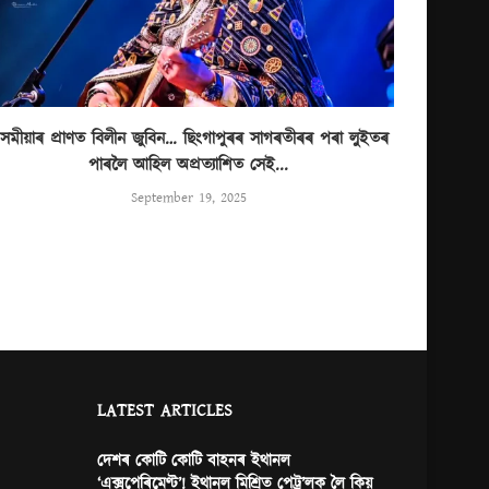
সমীয়াৰ প্ৰাণত বিলীন জুবিন… ছিংগাপুৰৰ সাগৰতীৰৰ পৰা লুইতৰ
পাৰলৈ আহিল অপ্ৰত্যাশিত সেই...
September 19, 2025
LATEST ARTICLES
দেশৰ কোটি কোটি বাহনৰ ইথানল
‘এক্সপেৰিমেণ্ট’! ইথানল মিশ্ৰিত পেট্ৰ’লক লৈ কিয়