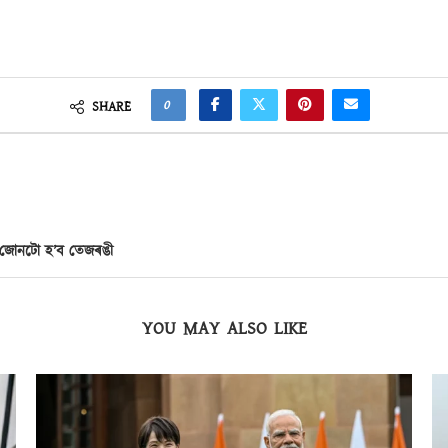
0
SHARE
ত জোনটো হ’ব তেজৰঙী
YOU MAY ALSO LIKE