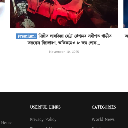
দিল্লীত লালকিল্লা মেট্ৰ’ ষ্টেশ্যনৰ সমীপত গাড়ীত
অ
ভয়ংকৰ বিস্ফোৰণ, অতিকমেও ৮ জন লোক...
November 10, 2025
USERFUL LINKS
CATEGORIES
Privacy Policy
World News
.
House