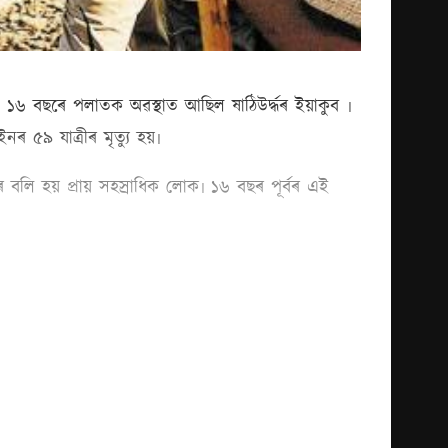
১৬ বছৰে পলাতক অৱস্থাত আছিল ষাঠিউৰ্দ্ধৰ ইয়াকুব ৷
ৰ ৫৯ যাত্ৰীৰ মৃত্যু হয়৷
 বলি হয় প্ৰায় সহস্ৰাধিক লোক৷ ১৬ বছৰ পূৰ্বৰ এই