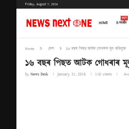
Friday, August 7, 2026
HOT
HOME
E-সংবাদ
Home
দেশ
১৬ বছৰ পিছত আটক গোধৰাৰ মূল অভিযুক্ত
১৬ বছৰ পিছত আটক গোধৰাৰ মূল
by
News Desk
January 31, 2018
118
views
A+