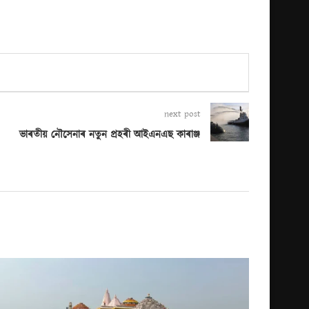
next post
ভাৰতীয় নৌসেনাৰ নতুন প্ৰহৰী আইএনএছ কাৰাঞ্জ