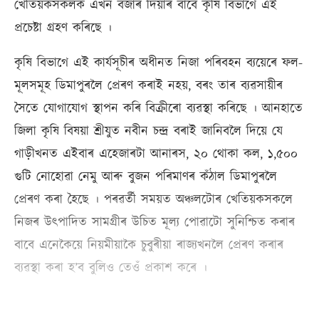
খেতিয়কসকলক এখন বজাৰ দিয়াৰ বাবে কৃষি বিভাগে এই
প্ৰচেষ্টা গ্ৰহণ কৰিছে ।
কৃষি বিভাগে এই কাৰ্যসূচীৰ অধীনত নিজা পৰিবহন ব্যয়েৰে ফল-
মূলসমূহ ডিমাপুৰলৈ প্ৰেৰণ কৰাই নহয়, বৰং তাৰ ব্যৱসায়ীৰ
সৈতে যোগাযোগ স্থাপন কৰি বিক্ৰীৰো ব্যৱস্থা কৰিছে । আনহাতে
জিলা কৃষি বিষয়া শ্ৰীযুত নবীন চন্দ্ৰ বৰাই জানিবলৈ দিয়ে যে
গাড়ীখনত এইবাৰ এহেজাৰটা আনাৰস, ২০ থোকা কল, ১,৫০০
গুটি নোহোৱা নেমু আৰু বুজন পৰিমাণৰ কঁঠাল ডিমাপুৰলৈ
প্ৰেৰণ কৰা হৈছে । পৰৱৰ্তী সময়ত অঞ্চলটোৰ খেতিয়কসকলে
নিজৰ উৎপাদিত সামগ্ৰীৰ উচিত মূল্য পোৱাটো সুনিশ্চিত কৰাৰ
বাবে এনেকৈয়ে নিয়মীয়াকৈ চুবুৰীয়া ৰাজ্যখনলৈ প্ৰেৰণ কৰাৰ
ব্যৱস্থা কৰা হ’ব বুলিও তেওঁ প্ৰকাশ কৰে ।