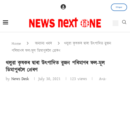
E-Paper
Home
অন্যান্য খবৰ
থলুৱা কৃষকৰ দ্বাৰা উৎপাদিত বুজন
পৰিমাণৰ ফল-মূল ডিমাপুৰলৈ প্ৰেৰণ
থলুৱা কৃষকৰ দ্বাৰা উৎপাদিত বুজন পৰিমাণৰ ফল-মূল
ডিমাপুৰলৈ প্ৰেৰণ
by
News Desk
July 30, 2021
123
views
A+
A-