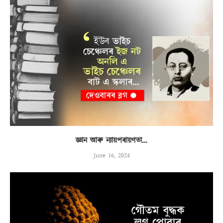
জ্ঞান আৰু ন্যায়পৰায়ণতা…
June 16, 2024