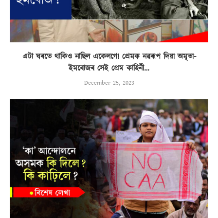
এটা ঘৰতে থাকিও নাছিল একেলগে! প্ৰেমক নৱৰূপ দিয়া অমৃতা-
ইমৰোজৰ সেই প্ৰেম কাহিনী…
December 25, 2023