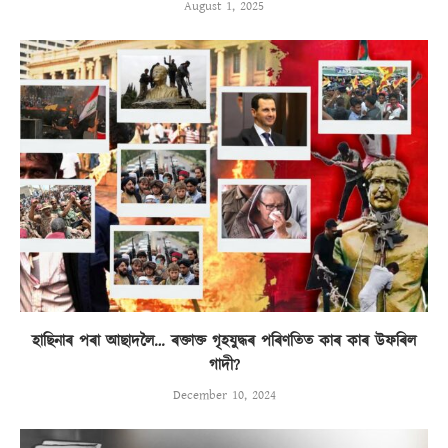
August 1, 2025
হাছিনাৰ পৰা আছাদলৈ… ৰক্তাক্ত গৃহযুদ্ধৰ পৰিণতিত কাৰ কাৰ উফৰিল
গাদী?
December 10, 2024