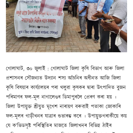
গোলাঘাট, ৩০ জুলাই : গোলাঘাট জিলা কৃষি বিভাগ আৰু জিলা
প্ৰশাসনৰ সৌজন্যত উদ্যান শস্য আঁচনিৰ অধীনত আজি জিলা
কৃষি বিষয়াৰ কাৰ্য্যালয়ৰ পৰা থলুৱা কৃষকৰ দ্বাৰা উৎপাদিত বুজন
পৰিমাণৰ ফল-মূল নাগালেণ্ডৰ ডিমাপুৰলৈ প্ৰেৰণ কৰা হয় ।
জিলা উপায়ুক্ত শ্ৰীযুত মৃগেশ নাৰায়ণ বৰুৱাই পতাকা জোকাৰি
ফল-মূলৰ গাড়ীখনৰ যাত্ৰাৰ শুভাৰম্ভ কৰে । উপায়ুক্তগৰাকীয়ে কয়
যে ক’ভিডসৃষ্ট পৰিস্থিতিৰ মাজতে জিলাখনৰ বিভিন্ন ঠাইৰ