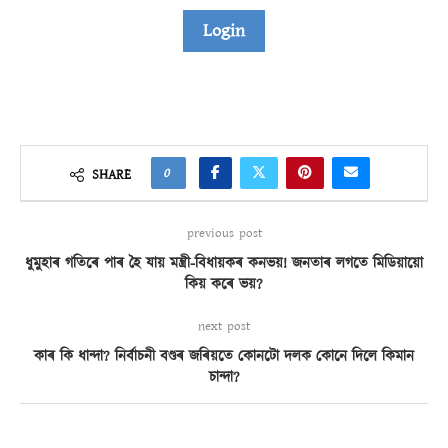
Login
0
SHARE
previous post
ধুমুহাৰ গতিৰে পাৰ হৈ যায় মন্ত্ৰী-বিধায়কৰ কনভয়! জনতাৰ লগতে মিডিয়ায়ো
কিয় কৰে ভয়?
next post
কাৰ কি ধান্দা? নিৰ্বাচনী বণ্ডৰ জৰিয়তে কোনটো দলক কোনে দিলে কিমান
চান্দা?