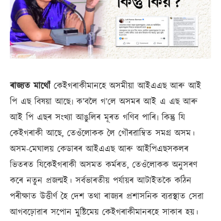
ৰাজ্যত মাথোঁ
কেইগৰাকীমানহে অসমীয়া আইএএছ আৰু আই
পি এছ বিষয়া আছে৷ ক’বলৈ গ’লে অসমৰ আই এ এছ আৰু
আই পি এছৰ সংখ্যা আঙুলিৰ মূৰত গণিব পাৰি৷ কিন্তু যি
কেইগৰাকী আছে, তেওঁলোকক লৈ গৌৰৱাম্বিত সমগ্ৰ অসম।
অসম-মেঘালয় কেডাৰৰ আইএএছ আৰু আইপিএছসকলৰ
ভিতৰত যিকেইগৰাকী অসমত কৰ্মৰত, তেওঁলোকক অনুসৰণ
কৰে নতুন প্ৰজন্মই। সৰ্বভাৰতীয় পৰ্যায়ৰ আটাইতকৈ কঠিন
পৰীক্ষাত উত্তীৰ্ণ হৈ দেশ তথা ৰাজ্যৰ প্ৰশাসনিক ব্যৱস্থাত সেৱা
আগবঢ়োৱাৰ সপোন মুষ্টিমেয় কেইগৰাকীমানৰহে সাকাৰ হয়।