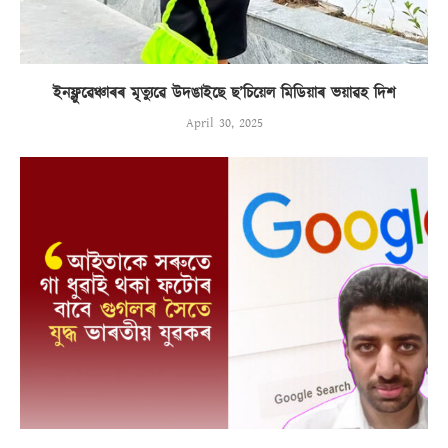
ইনফ্লুৱেঞ্চাৰৰ মৃত্যুৱে উদঙাইছে ছ’চিয়েল মিডিয়াৰ ভয়াৱহ দিশ
April 30, 2025