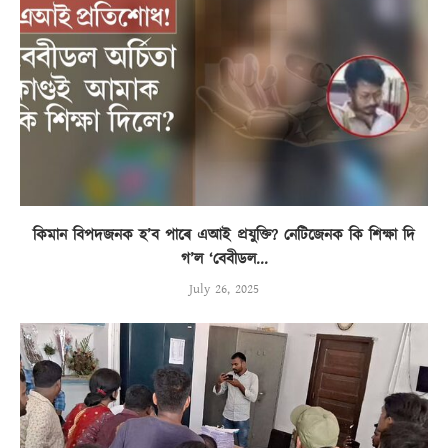
কিমান বিপদজনক হ’ব পাৰে এআই প্ৰযুক্তি? নেটিজেনক কি শিক্ষা দি
গ’ল ‘বেবীডল...
July 26, 2025