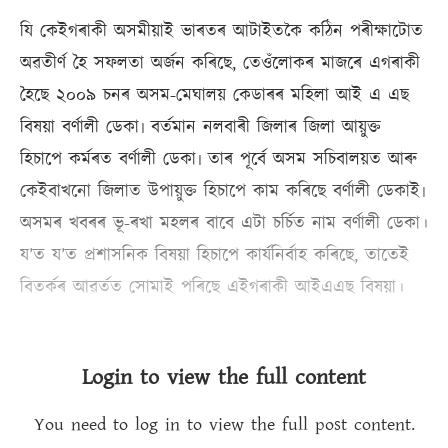
যি কেইগৰাকী অসমীয়াই ভাৰতৰ আটাইতকৈ কঠিন পৰীক্ষাটোত
অৱতীৰ্ণ হৈ সফলতা অৰ্জন কৰিছে, তেওঁলোকৰ মাজৰে এগৰাকী
হৈছে ২০০৯ চনৰ অসম-মেঘালয় কেডাৰৰ মহিলা আই এ এছ
বিষয়া বৰ্ণালী ডেকা৷ বৰ্তমান নলবাৰী জিলাৰ জিলা আয়ুক্ত
হিচাপে কৰ্মৰত বৰ্ণালী ডেকা৷ তাৰ পূৰ্বে অসম সচিবালয়ত আৰু
কেইবাখনো জিলাত উপায়ুক্ত হিচাপে কাম কৰিছে বৰ্ণালী ডেকাই৷
অসমৰ খবৰৰ ভূ-ৰখা মহলৰ বাবে এটা চৰ্চিত নাম বৰ্ণালী ডেকা।
য’ত য’ত প্ৰশাসনিক বিষয়া হিচাপে কাৰ্যনিৰ্বাহ কৰিছে, তাতেই
বিতৰ্কৰ আৱৰ্তত সোমাই পৰিছে এইগৰাকী আইএএছ বিষয়া।
Login to view the full content
You need to log in to view the full post content.