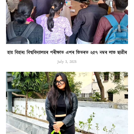
হায় বিহাৰ! বিশ্ববিদ্যালয়ৰ পৰীক্ষাত এশৰ ভিতৰত ২৫৭ নম্বৰ লাভ ছাত্ৰীৰ
July 3, 2025