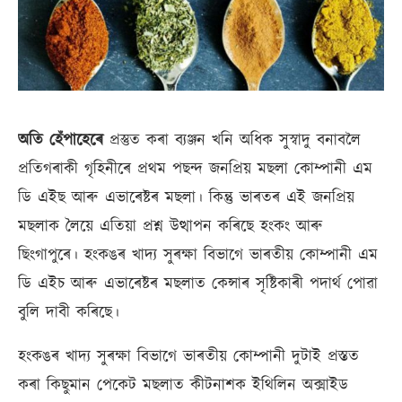
অতি হেঁপাহেৰে
প্ৰস্তুত কৰা ব্যঞ্জন খনি অধিক সুস্বাদু বনাবলৈ
প্ৰতিগৰাকী গৃহিনীৰে প্ৰথম পছন্দ জনপ্ৰিয় মছলা কোম্পানী এম
ডি এইছ আৰু এভাৰেষ্টৰ মছলা। কিন্তু ভাৰতৰ এই জনপ্ৰিয়
মছলাক লৈয়ে এতিয়া প্ৰশ্ন উত্থাপন কৰিছে হংকং আৰু
ছিংগাপুৰে। হংকঙৰ খাদ্য সুৰক্ষা বিভাগে ভাৰতীয় কোম্পানী এম
ডি এইচ আৰু এভাৰেষ্টৰ মছলাত কেন্সাৰ সৃষ্টিকাৰী পদাৰ্থ পোৱা
বুলি দাবী কৰিছে।
হংকঙৰ খাদ্য সুৰক্ষা বিভাগে ভাৰতীয় কোম্পানী দুটাই প্ৰস্তত
কৰা কিছুমান পেকেট মছলাত কীটনাশক ইথিলিন অক্সাইড