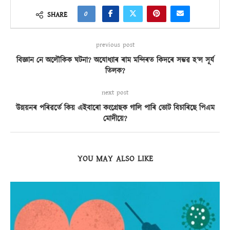
0
SHARE
previous post
বিজ্ঞান নে অলৌকিক ঘটনা? অযোধ্যাৰ ৰাম মন্দিৰত কিদৰে সম্ভৱ হ’ল সূৰ্য
তিলক?
next post
উন্নয়নৰ পৰিৱৰ্তে কিয় এইবাৰো কংগ্ৰেছক গালি পাৰি ভোট বিচাৰিছে পিএম
মোদীয়ে?
YOU MAY ALSO LIKE