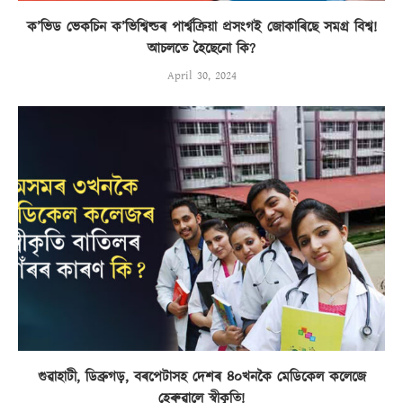
ক’ভিড ভেকচিন ক’ভিশ্বিল্ডৰ পাৰ্শ্বক্ৰিয়া প্ৰসংগই জোকাৰিছে সমগ্ৰ বিশ্ব!
আচলতে হৈছেনো কি?
April 30, 2024
গুৱাহাটী, ডিব্ৰুগড়, বৰপেটাসহ দেশৰ ৪০খনকৈ মেডিকেল কলেজে
হেৰুৱালে স্বীকৃতি!