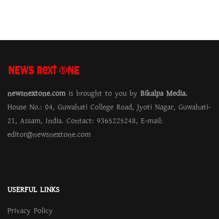
newsnextone.com
is brought to you by
Bikalpa Media.
House No.: 04, Guwahati College Road, Jyoti Nagar, Guwahati-
21, Assam, India. Contact: 9365225248, E-mail:
editor@newsnextone.com
USERFUL LINKS
Privacy Policy