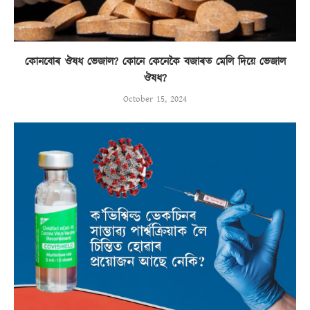
কোনবোৰ ঔষধ ভেজাল? কোনে কেনেকৈ বজাৰত মেলি দিয়ে ভেজাল
ঔষধ?
October 15, 2024