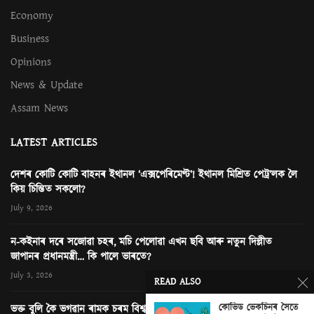
Economy
Business
Opinions
News & Update
Assam News
LATEST ARTICLES
দেশৰ কোটি কোটি বাহনৰ ইথানল ‘এক্সপেৰিমেণ্ট’! ইথানল মিশ্ৰিত পেট্ৰ’লক লৈ
কিয় চিন্তিত সকলো?
July 9, 2026
ন-কইনাৰ দৰে সজোৱা চহৰ, মচি পেলোৱা এখন ছবি আৰু নতুন দিল্লীত
জাপানৰ প্ৰধানমন্ত্ৰী… কি পালে ভাৰতে?
July 3, 2026
READ ALSO
কোভিড ভেকচিনৰ সৈতে
ভক্ত বুলি কৈ ভগৱান ৰামক চৰম বিশ্বাসঘাটকতা! অযোধ্যাৰ ৰাম মন্দিৰত কি