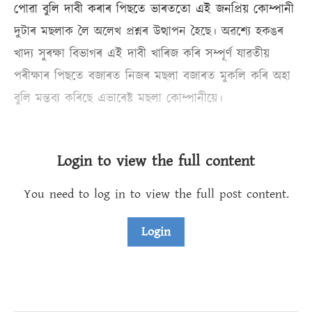
পোৱা বুলি দাবী কৰাৰ পিছতে ভাৰততো এই জনপ্ৰিয় কোম্পানী
দুটাৰ মছলাক লৈ অলেখ প্ৰশ্নৰ উত্থাপন হৈছে। অৱশ্যে হকঙৰ
খাদ্য সুৰক্ষা বিভাগৰ এই দাবী খাৰিজ কৰি সম্পূৰ্ণ যাৱতীয়
পৰীক্ষাৰ পিছতে বজাৰত নিজৰ মছলা বজাৰত মুকলি কৰি অহা
বুলি মন্তব্য কৰিছে এভাৰেষ্ট মছলা কোম্পানীয়ে।
Login to view the full content
You need to log in to view the full post content.
Login