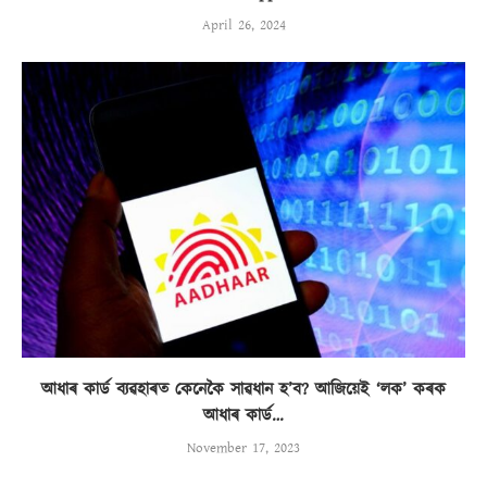
April 26, 2024
আধাৰ কাৰ্ড ব্যৱহাৰত কেনেকৈ সাৱধান হ’ব? আজিয়েই ‘লক’ কৰক
আধাৰ কাৰ্ড…
November 17, 2023