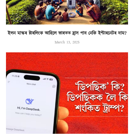
ইলন মাস্কৰ ষ্টাৰলিংক আহিলে ভাৰতত হ্ৰাস পাব নেকি ইণ্টাৰনেটৰ দাম?
March 13, 2025