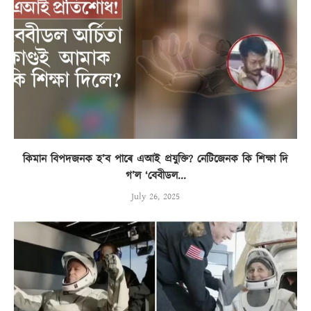
কিমান বিপদজনক হ’ব পাৰে এআই প্ৰযুক্তি? নেটিজেনক কি শিক্ষা দি
গ’ল ‘বেবীডল...
July 26, 2025