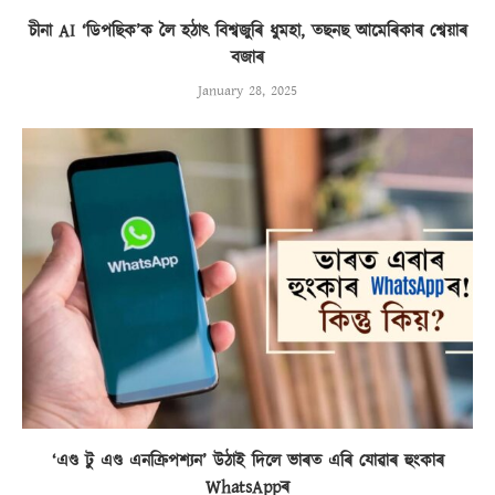
চীনা AI ‘ডিপছিক’ক লৈ হঠাৎ বিশ্বজুৰি ধুমহা, তছনছ আমেৰিকাৰ শ্বেয়াৰ
বজাৰ
January 28, 2025
‘এণ্ড টু এণ্ড এনক্ৰিপশ্যন’ উঠাই দিলে ভাৰত এৰি যোৱাৰ হুংকাৰ
WhatsAppৰ