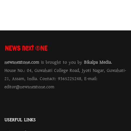
newsnextone.com
is brought to you by
Bikalpa Media.
House No.: 04, Guwahati College Road, Jyoti Nagar, Guwahati-
21, Assam, India. Contact: 9365225248, E-mail:
editor@newsnextone.com
USERFUL LINKS