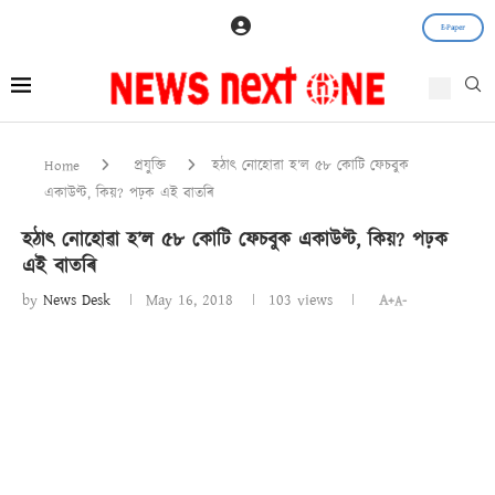
E-Paper
Home
প্ৰযুক্তি
হঠাৎ নোহোৱা হ’ল ৫৮ কোটি ফেচবুক
একাউণ্ট, কিয়? পঢ়ক এই বাতৰি
হঠাৎ নোহোৱা হ’ল ৫৮ কোটি ফেচবুক একাউণ্ট, কিয়? পঢ়ক
এই বাতৰি
by
News Desk
May 16, 2018
103
views
A+
A-