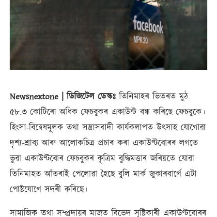
Newsnextone | ডিজিটেল ডেস্কঃ
তিনিমাহৰ ভিতৰত মুঠ
৫৮.৩ কোটিৰো অধিক ফেচবুকৰ একাউন্ট বন্ধ কৰিছে ফেচবুকে।
হিংসা-বিদ্বেষমূলক তথা সন্ত্ৰাসবাদী কাৰ্যকলাপত উত্সাহ যোগোৱা
দৃশ্য-শ্ৰাব্য আৰু আলোকচিত্ৰ প্ৰচাৰ কৰা একাউণ্টবোৰৰ লগতে
ভুৱা একাউণ্টবোৰ ফেচবুকৰ কৃত্ৰিম বুদ্ধিমত্তাৰ জৰিয়তে যোৱা
তিনিমাহত আঁতৰাই পেলোৱা হৈছে বুলি মাৰ্ক জুকাৰবাৰ্গে এটা
পোষ্টযোগে সদৰী কৰিছে।
সামাজিক তথা সম্প্ৰদায়ৰ মাজত বিভেদ সৃষ্টিকাৰী একাউণ্টবোৰৰ