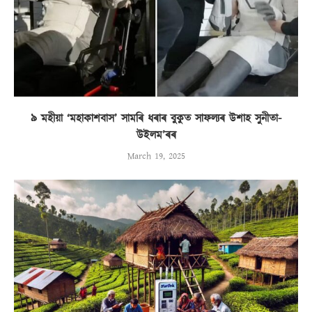
৯ মহীয়া ‘মহাকাশবাস’ সামৰি ধৰাৰ বুকুত সাফল্যৰ উশাহ সুনীতা-
উইলম’ৰৰ
March 19, 2025