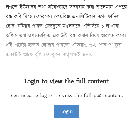
লগতে ইউজাৰৰ তথ্য অবৈধভাৱে সৰবৰাহ কৰা ভালেমান এপচো
বন্ধ কৰি দিছে ফেচবুকে। কেমব্ৰিজ এনালিটিকাৰ তথ্য ফাদিল
হোৱা ঘটনাৰ পাছত ফেচবুকে মঙলবাৰে প্ৰতিদিনে ১ লাখৰো
অধিক ভুৱা তথ্যসম্বলিত একাউণ্ট বন্ধ কৰাৰ বিষয় অৱগত কৰে৷
এই প্ৰচেষ্টা হাতত লোৱাৰ পাছতো এতিয়াও ৩-৮ শতাংশ ভুৱা
একাউন্ট আছে বুলি ফেচবুকৰ কৰ্তৃপক্ষই জনায়৷
Login to view the full content
You need to log in to view the full post content.
Login