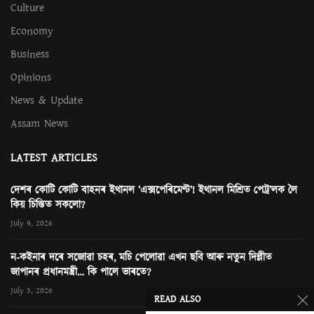
Culture
Economy
Business
Opinions
News & Update
Assam News
LATEST ARTICLES
দেশৰ কোটি কোটি বাহনৰ ইথানল ‘এক্সপেৰিমেণ্ট’! ইথানল মিশ্ৰিত পেট্ৰ’লক লৈ
কিয় চিন্তিত সকলো?
July 9, 2026
ন-কইনাৰ দৰে সজোৱা চহৰ, মচি পেলোৱা এখন ছবি আৰু নতুন দিল্লীত
জাপানৰ প্ৰধানমন্ত্ৰী… কি পালে ভাৰতে?
July 3, 2026
READ ALSO