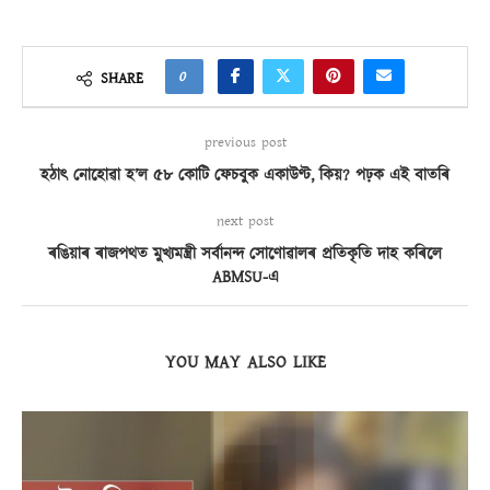
0
SHARE
previous post
হঠাৎ নোহোৱা হ’ল ৫৮ কোটি ফেচবুক একাউণ্ট, কিয়? পঢ়ক এই বাতৰি
next post
ৰঙিয়াৰ ৰাজপথত মুখ্যমন্ত্ৰী সৰ্বানন্দ সোণোৱালৰ প্ৰতিকৃতি দাহ কৰিলে
ABMSU-এ
YOU MAY ALSO LIKE