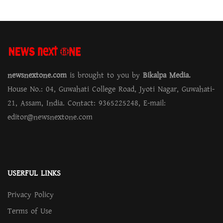
newsnextone.com
is brought to you by
Bikalpa Media.
House No.: 04, Guwahati College Road, Jyoti Nagar, Guwahati-
21, Assam, India. Contact: 9365225248, E-mail:
editor@newsnextone.com
USERFUL LINKS
Privacy Policy
Terms of Use