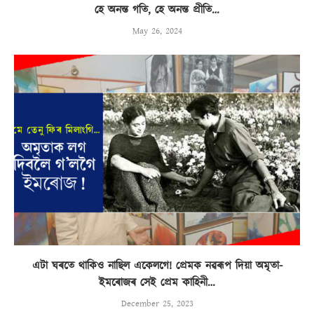
হে অনন্ত গতি, হে অনন্ত প্ৰীতি…
May 26, 2024
এটা ঘৰতে থাকিও নাছিল একেলগে! প্ৰেমক নৱৰূপ দিয়া অমৃতা-
ইমৰোজৰ সেই প্ৰেম কাহিনী…
December 25, 2023