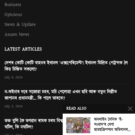
Business
Opinions
News & Update
Assam News
LATEST ARTICLES
দেশৰ কোটি কোটি বাহনৰ ইথানল ‘এক্সপেৰিমেণ্ট’! ইথানল মিশ্ৰিত পেট্ৰ’লক লৈ
কিয় চিন্তিত সকলো?
July 9, 2026
ন-কইনাৰ দৰে সজোৱা চহৰ, মচি পেলোৱা এখন ছবি আৰু নতুন দিল্লীত
জাপানৰ প্ৰধানমন্ত্ৰী… কি পালে ভাৰতে?
July 3, 2026
READ ALSO
অনলাইন দৈনিক ‘ই-
ভক্ত বুলি কৈ ভগৱান ৰামক চৰম বিশ্বাসঘাটকতা! অযোধ্যাৰ ৰাম মন্দিৰত কি
সংবাদ’ৰ মেগা
ঘটিল, কি নঘটিল?
ছাবছক্ৰিপশ্যন অভিযানৰ...
0