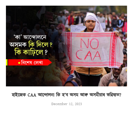
হাইজেক CAA আন্দোলন! কি হ’ব অসম আৰু অসমীয়াৰ ভৱিষ্যত?
December 12, 2023