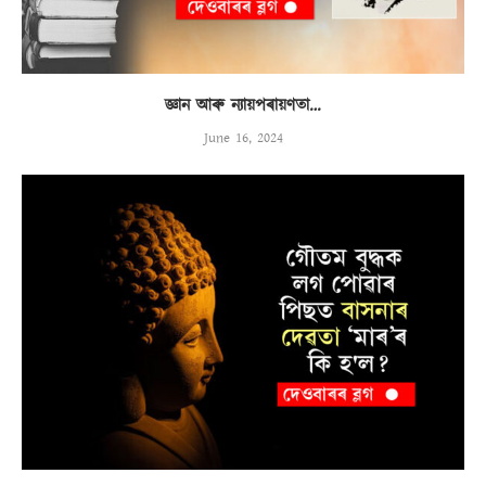
জ্ঞান আৰু ন্যায়পৰায়ণতা…
June 16, 2024