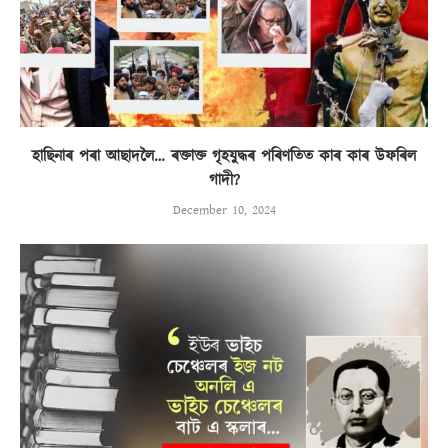
হাছিনাৰ পৰা আছাদলৈ… ৰক্তাক্ত গৃহযুদ্ধৰ পৰিণতিত কাৰ কাৰ উফৰিল
গাদী?
December 10, 2024