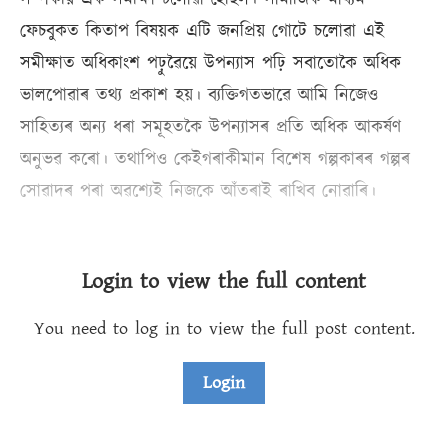
ফেচবুকত কিতাপ বিষয়ক এটি জনপ্ৰিয় গোটে চলোৱা এই
সমীক্ষাত অধিকাংশ পঢ়ুৱৈয়ে উপন্যাস পঢ়ি সবাতোকৈ অধিক
ভালপোৱাৰ তথ্য প্ৰকাশ হয়। ব্যক্তিগতভাৱে আমি নিজেও
সাহিত্যৰ অন্য ধৰা সমূহতকৈ উপন্যাসৰ প্ৰতি অধিক আকৰ্ষণ
অনুভৱ কৰো। তথাপিও কেইগৰাকীমান বিশেষ গল্পকাৰৰ গল্পৰ
সোৱাদৰ পৰা অৱশ্যেই নিজকে আঁতৰাই ৰাখিব নোৱাৰি।
Login to view the full content
You need to log in to view the full post content.
Login