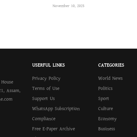
November 10, 2025
USERFUL LINKS
CATEGORIES
Privacy Policy
World News
.
House
Terms of Use
Politics
21, Assam,
Support Us
Sport
ne.com
WhatsApp Subscription
Culture
Compliance
Economy
Free E-Paper Archive
Business