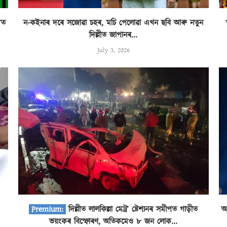
িত
ন-কইনাৰ দৰে সজোৱা চহৰ, মচি পেলোৱা এখন ছবি আৰু নতুন
দিল্লীত জাপানৰ...
July 3, 2026
দিল্লীত লালকিল্লা মেট্ৰ’ ষ্টেশ্যনৰ সমীপত গাড়ীত
অ
ভয়ংকৰ বিস্ফোৰণ, অতিকমেও ৮ জন লোক...