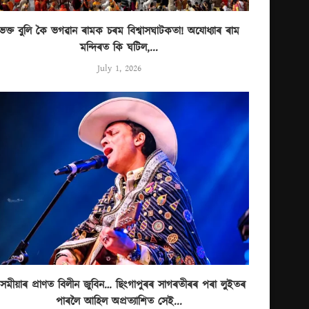
ভক্ত বুলি কৈ ভগৱান ৰামক চৰম বিশ্বাসঘাটকতা! অযোধ্যাৰ ৰাম
মন্দিৰত কি ঘটিল,...
July 1, 2026
সমীয়াৰ প্ৰাণত বিলীন জুবিন… ছিংগাপুৰৰ সাগৰতীৰৰ পৰা লুইতৰ
পাৰলৈ আহিল অপ্ৰত্যাশিত সেই...