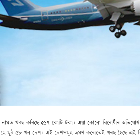
ভ্ৰমণৰ নামত খৰছ কৰিছে ৫১৭ কোটি টকা। এয়া কোনো বিৰোধীৰ অভিযোগ
মণ কৰিছে মুঠ ৫৮ খন দেশ। এই দেশসমূহ ভ্ৰমণ কৰোতেই খৰছ হৈছে এই 