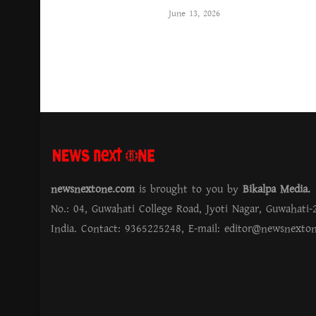
June 13, 2026
newsnextone.com
is brought to you by
Bikalpa Media
No.: 04, Guwahati College Road, Jyoti Nagar, Guwahati-
India. Contact: 9365225248, E-mail:
editor@newsnexto