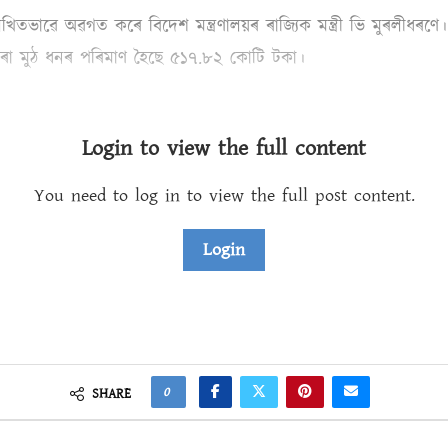
াৱে অৱগত কৰে বিদেশ মন্ত্ৰণালয়ৰ ৰাজ্যিক মন্ত্ৰী ভি মুৰলীধৰণে। মন্ত
ৰা মুঠ ধনৰ পৰিমাণ হৈছে ৫১৭.৮২ কোটি টকা।
Login to view the full content
You need to log in to view the full post content.
Login
0
SHARE