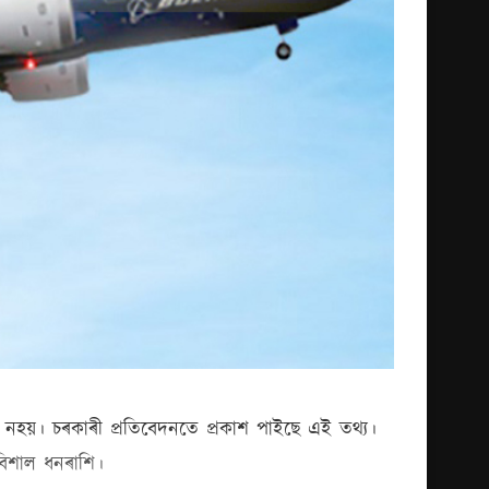
 নহয়। চৰকাৰী প্ৰতিবেদনতে প্ৰকাশ পাইছে এই তথ্য।
বিশাল ধনৰাশি।