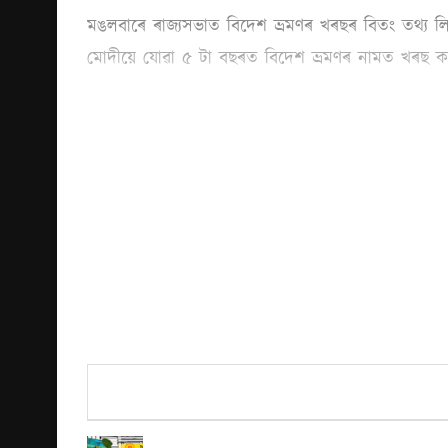
মঙলবাৰে ৰাজ্যসভাত বিদেশ ভ্ৰমণৰ খৰছৰ বিতং তথ্য লিখিতভ
মোদীয়ে যোৱা ৫ টা বছৰত বিদেশ ভ্ৰমণৰ নামত খৰছ ক