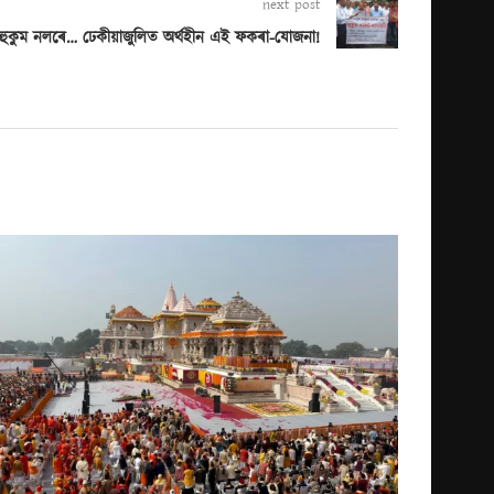
next post
হুকুম নলৰে… ঢেকীয়াজুলিত অৰ্থহীন এই ফকৰা-যোজনা!