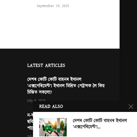
September 19, 2025
LATEST ARTICLES
দেশৰ কোটি কোটি বাহনৰ ইথানল
‘এক্সপেৰিমেণ্ট’! ইথানল মিশ্ৰিত পেট্ৰ’লক লৈ কিয়
চিন্তিত সকলো?
July 9, 2026
READ ALSO
ন-কইনাৰ দৰে সজোৱা চহৰ, মচি পেলোৱা এখন
দেশৰ কোটি কোটি বাহনৰ ইথানল
ছবি আৰু নতুন দিল্লীত জাপানৰ প্ৰধানমন্ত্ৰী… কি
‘এক্সপেৰিমেণ্ট’!...
পালে ভাৰতে?
0
July 3, 2026