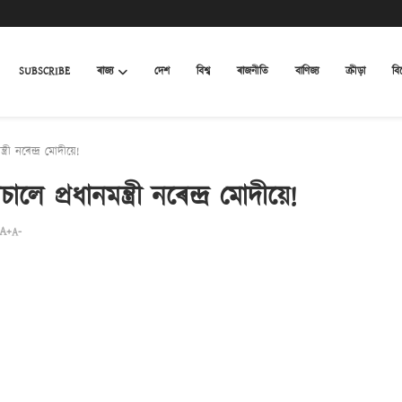
SUBSCRIBE
ৰাজ্য
দেশ
বিশ্ব
ৰাজনীতি
বাণিজ্য
ক্ৰীড়া
বি
ী নৰেন্দ্ৰ মোদীয়ে!
প্ৰধানমন্ত্ৰী নৰেন্দ্ৰ মোদীয়ে!
A+
A-