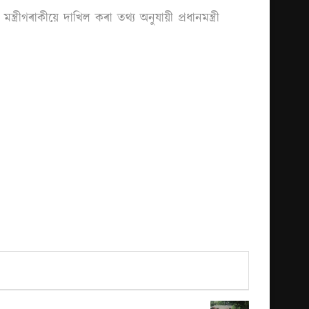
্ৰীগৰাকীয়ে দাখিল কৰা তথ্য অনুযায়ী প্ৰধানমন্ত্ৰী