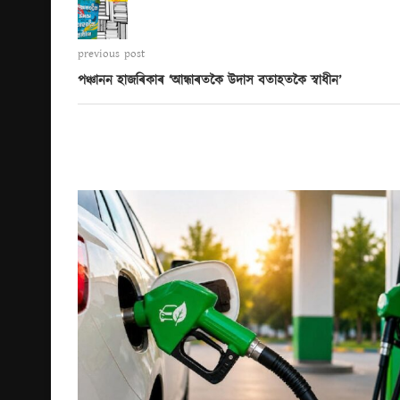
previous post
পঞ্চানন হাজৰিকাৰ ‘আন্ধাৰতকৈ উদাস বতাহতকৈ স্বাধীন’