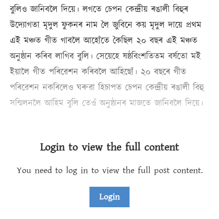
বুলিও জানিবলৈ দিয়ে। লগতে চেপন কেন্দ্ৰীয় ৰঙালী বিহুৰ
উদ্যোগতা মৃদুল ফুকনৰ নাম লৈ জুবিনে কয় মৃদুল দায়ে প্ৰথম
এই মঞ্চত গীত গাবলৈ আহোঁতে কৈছিল ২০ বছৰ এই মঞ্চত
অনুষ্ঠান কৰিব লাগিব বুলি। সেয়েহে ষষ্ঠবিংশতিতম বর্ষতো মই
ইয়ালৈ গীত পৰিৱেশন কৰিবলৈ আহিছোঁ। ২০ বছৰে গীত
পৰিৱেশন নকৰিলেও ঘৰুৱা হিচাপত চেপন কেন্দ্ৰীয় ৰঙালী বিহু
সন্মিলনলৈ আহিম বুলি তেওঁ অনুষ্ঠানৰ মাজতে জানিবলৈ দিয়ে।
Login to view the full content
You need to log in to view the full post content.
Login