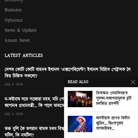
Business
Opinions
News & Update
Assam News
LATEST ARTICLES
দেশৰ কোটি কোটি বাহনৰ ইথানল ‘এক্সপেৰিমেণ্ট’! ইথানল মিশ্ৰিত পেট্ৰ’লক লৈ
কিয় চিন্তিত সকলো?
READ ALSO
July 9, 2026
ডিগাৰুত ‘নেডফিমছ’ৰ
সুৰক্ষা-সজাগতামূলক চুটি
ন-কইনাৰ দৰে সজোৱা চহৰ, মচি পেলোৱা এখন ছবি আৰু নতুন দিল্লীত
চলচ্চিত্ৰ প্ৰদৰ্শনী
জাপানৰ প্ৰধানমন্ত্ৰী… কি পালে ভাৰতে?
0
July 3, 2026
অসমীয়াৰ প্ৰাণত বিলীন
জুবিন… ছিংগাপুৰৰ
ভক্ত বুলি কৈ ভগৱান ৰামক চৰম বিশ্বাসঘাটকতা! অযোধ্যাৰ ৰাম মন্দিৰত কি
সাগৰতীৰৰ...
ঘটিল, কি নঘটিল?