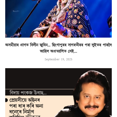
অসমীয়াৰ প্ৰাণত বিলীন জুবিন… ছিংগাপুৰৰ সাগৰতীৰৰ পৰা লুইতৰ পাৰলৈ
আহিল অপ্ৰত্যাশিত সেই...
September 19, 2025