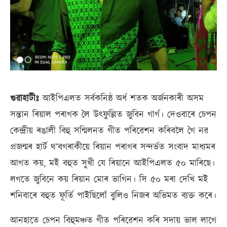
গুৱাহাটীঃ
আইপিএলত সৰ্বকনিষ্ঠ অৰ্ধ শতক অর্জনকাৰী অসম
সন্তান ৰিয়াল পৰাগক লৈ উৎফুল্লিত জুবিন গাৰ্গ। দেওবাৰে চেপন
কেন্দ্ৰীয় ৰঙালী বিহু সন্মিলনত গীত পৰিৱেশন কৰিবলৈ গৈ নৱ
প্ৰজন্মৰ হাৰ্ট থ’বগৰাকীয়ে ৰিয়ান পৰাগৰ সন্দৰ্ভত সংবাদ মাধ্যমৰ
আগত কয়, মই বহুত সুখী যে ৰিয়ানে আইপিএলত ৫০ মাৰিছে।
লগতে জুবিনে কয় ৰিয়ান মোৰ ভাগিন। সি ৫০ মৰা দেখি মই
শনিবাৰে বহুত ফূৰ্তি পাইছিলোঁ বুলিও নিজৰ অভিমত ব্যক্ত কৰে।
আনহাতে চেপন বিহুমঞ্চত গীত পৰিৱেশন কৰি সদায় ভাল লাগে