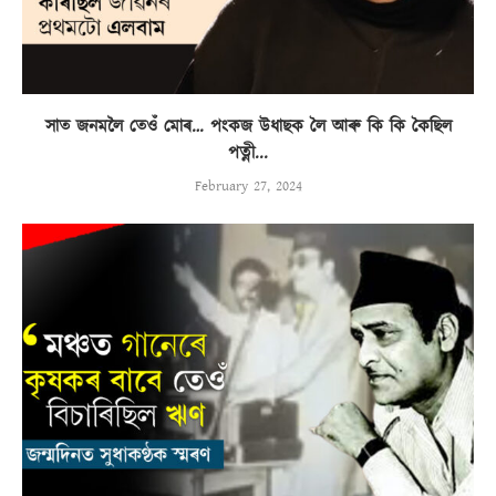
সাত জনমলৈ তেওঁ মোৰ… পংকজ উধাছক লৈ আৰু কি কি কৈছিল
পত্নী...
February 27, 2024