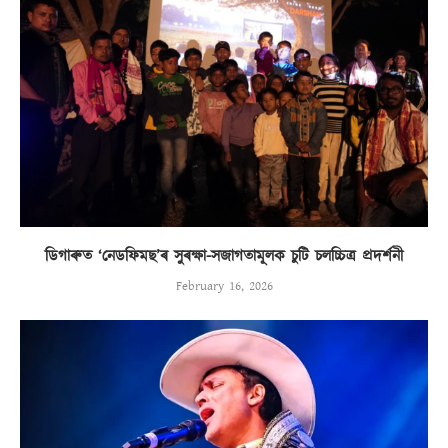
ডিগাৰুত ‘নেডফিমছ’ৰ সুৰক্ষা-সজাগতামূলক চুটি চলচ্চিত্ৰ প্ৰদৰ্শনী
February 16, 2026