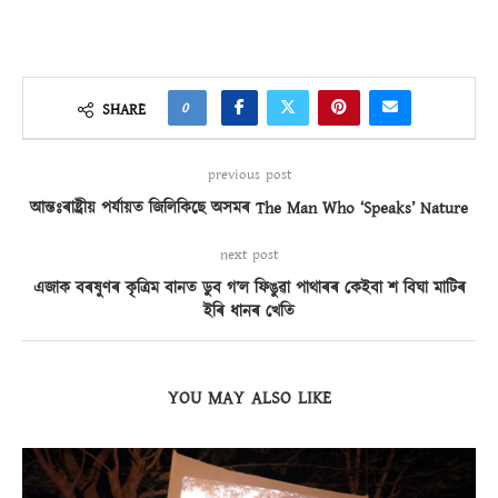
0
SHARE
previous post
আন্তঃৰাষ্ট্ৰীয় পৰ্যায়ত জিলিকিছে অসমৰ The Man Who ‘Speaks’ Nature
next post
এজাক বৰষুণৰ কৃত্ৰিম বানত ডুব গ’ল ফিঙুৱা পাথাৰৰ কেইবা শ বিঘা মাটিৰ
ইৰি ধানৰ খেতি
YOU MAY ALSO LIKE