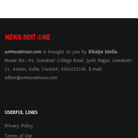
newsnextone.com
is brought to you by
Bikalpa Media.
House No.: 04, Guwahati College Road, Jyoti Nagar, Guwahati-
21, Assam, India. Contact: 9365225248, E-mail:
editor@newsnextone.com
USERFUL LINKS
Privacy Policy
Terms of Use