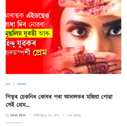
দেশ
ভাইৰেল
পিতৃৰ চেকনিৰ কোবৰ পৰা আদালতৰ মজিয়া পোৱা
সেই প্ৰেম…
by
News Desk
February 19, 2021
216 views