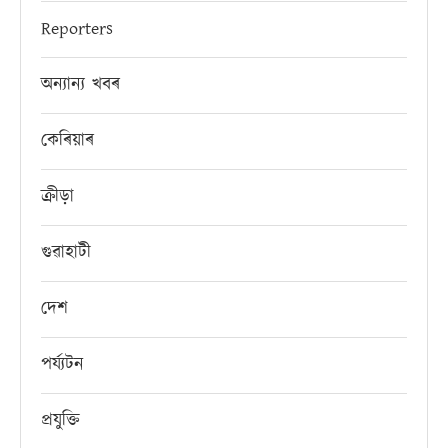
Reporters
অন্যান্য খবৰ
কেৰিয়াৰ
ক্ৰীড়া
গুৱাহাটী
দেশ
পৰ্য্যটন
প্ৰযুক্তি