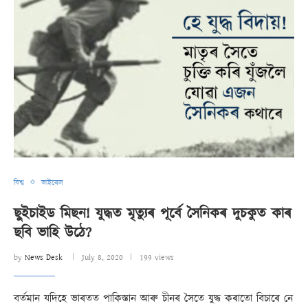
বিশ্ব
ভাইৰেল
ছুইচাইড মিছন! যুদ্ধত মৃত্যুৰ পূৰ্বে সৈনিকৰ দুচকুত কাৰ
ছবি ভাহি উঠে?
by
News Desk
July 8, 2020
199 views
বৰ্তমান যদিহে ভাৰতত পাকিস্তান আৰু চীনৰ সৈতে যুদ্ধ কৰাতো বিচাৰে নে