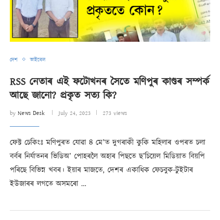
দেশ
ভাইৰেল
RSS নেতাৰ এই ফটোখনৰ সৈতে মণিপুৰ কাণ্ডৰ সম্পৰ্ক
আছে জানো? প্ৰকৃত সত্য কি?
by
News Desk
July 24, 2023
273 views
ফেক্ট চেকিংঃ মণিপুৰত যোৱা ৪ মে’ত দুগৰাকী কুকি মহিলাৰ ওপৰত চলা
বৰ্বৰ নিৰ্যাতনৰ ভিডিঅ’ পোহৰলৈ অহাৰ পিছতে ছ’চিয়েল মিডিয়াত বিয়পি
পৰিছে বিভিন্ন খবৰ। ইয়াৰ মাজতে, দেশৰ একাধিক ফেচবুক-টুইটাৰ
ইউজাৰৰ লগতে অসমৰো …