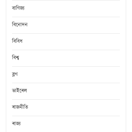
বাণিজ্য
বিনোদন
বিবিধ
বিশ্ব
ব্লগ
ভাইৰেল
ৰাজনীতি
ৰাজ্য