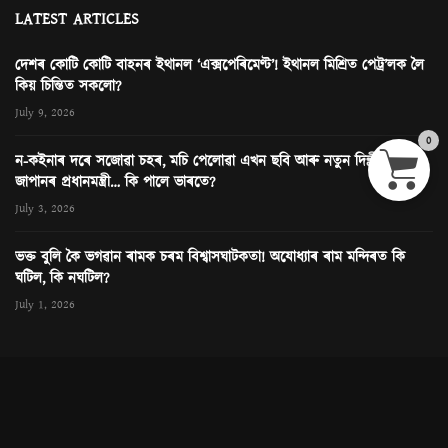
LATEST ARTICLES
দেশৰ কোটি কোটি বাহনৰ ইথানল ‘এক্সপেৰিমেণ্ট’! ইথানল মিশ্ৰিত পেট্ৰ’লক লৈ
কিয় চিন্তিত সকলো?
July 9, 2026
0
ন-কইনাৰ দৰে সজোৱা চহৰ, মচি পেলোৱা এখন ছবি আৰু নতুন দিল্লীত
জাপানৰ প্ৰধানমন্ত্ৰী… কি পালে ভাৰতে?
July 3, 2026
ভক্ত বুলি কৈ ভগৱান ৰামক চৰম বিশ্বাসঘাটকতা! অযোধ্যাৰ ৰাম মন্দিৰত কি
ঘটিল, কি নঘটিল?
July 1, 2026
© News Next One. All rights Reserved. Contact
editor@newsnextone.com
for any query. Design & Cloud Hosting by:
Rongjeng Technologies
.