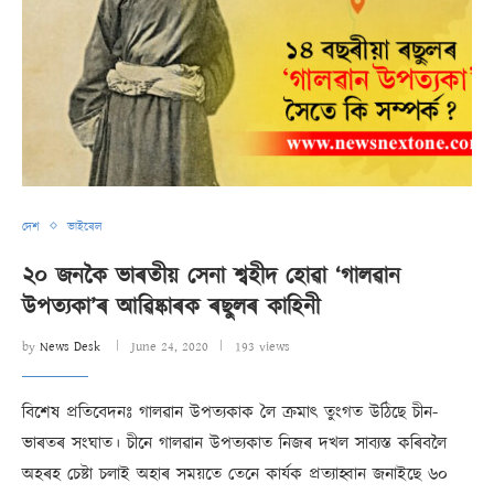
দেশ
ভাইৰেল
২০ জনকৈ ভাৰতীয় সেনা শ্বহীদ হোৱা ‘গালৱান
উপত্যকা’ৰ আৱিষ্কাৰক ৰছুলৰ কাহিনী
by
News Desk
June 24, 2020
193 views
বিশেষ প্ৰতিবেদনঃ গালৱান উপত্যকাক লৈ ক্ৰমাৎ তুংগত উঠিছে চীন-
ভাৰতৰ সংঘাত। চীনে গালৱান উপত্যকাত নিজৰ দখল সাব্যস্ত কৰিবলৈ
অহৰহ চেষ্টা চলাই অহাৰ সময়তে তেনে কাৰ্যক প্ৰত্যাহ্বান জনাইছে ৬০