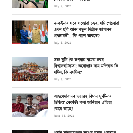
July 9, 2026
ন-কইনাৰ দৰে সজোৱা চহৰ, মচি পেলোৱা
এখন ছবি আৰু নতুন দিল্লীত জাপানৰ
প্ৰধানমন্ত্ৰী… কি পালে ভাৰতে?
July 3, 2026
ভক্ত বুলি কৈ ভগৱান ৰামক চৰম
বিশ্বাসঘাটকতা! অযোধ্যাৰ ৰাম মন্দিৰত কি
ঘটিল, কি নঘটিল?
July 1, 2026
আহমেদাবাদৰ ভয়াৱহ বিমান দুৰ্ঘটনাৰ
ভিডিঅ’ ৰেকৰ্ডিং কৰা আৰিয়ান এতিয়া
কেনে আছে?
June 13, 2026