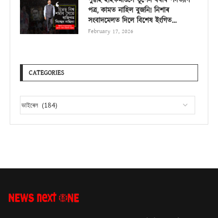
পুৱাই হাইকমাণ্ডলৈ ভূপেন বৰাৰ পদত্যাগ
পত্ৰ, কামত নাহিল বুজনি! নিশাৰ
সংবাদমেলত দিলে বিশেষ ইংগিত…
February 17, 2026
CATEGORIES