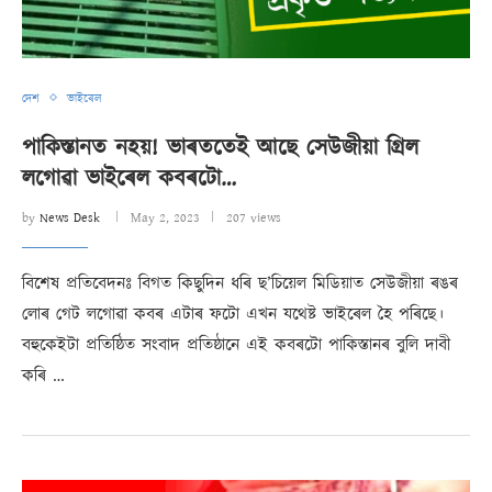
দেশ
ভাইৰেল
পাকিস্তানত নহয়! ভাৰততেই আছে সেউজীয়া গ্ৰিল
লগোৱা ভাইৰেল কবৰটো…
by
News Desk
May 2, 2023
207 views
বিশেষ প্ৰতিবেদনঃ বিগত কিছুদিন ধৰি ছ’চিয়েল মিডিয়াত সেউজীয়া ৰঙৰ
লোৰ গেট লগোৱা কবৰ এটাৰ ফটো এখন যথেষ্ট ভাইৰেল হৈ পৰিছে।
বহুকেইটা প্ৰতিষ্ঠিত সংবাদ প্ৰতিষ্ঠানে এই কবৰটো পাকিস্তানৰ বুলি দাবী
কৰি …