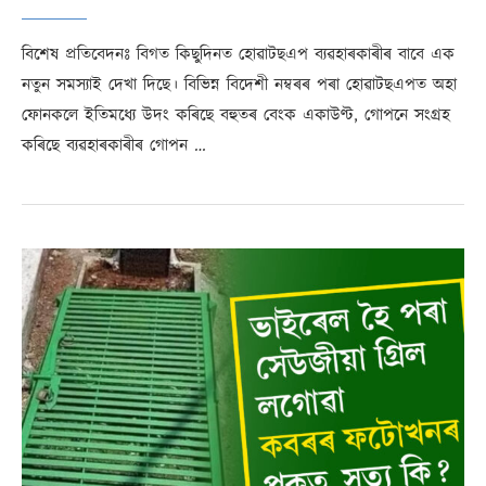
বিশেষ প্ৰতিবেদনঃ বিগত কিছুদিনত হোৱাটছএপ ব্যৱহাৰকাৰীৰ বাবে এক
নতুন সমস্যাই দেখা দিছে। বিভিন্ন বিদেশী নম্বৰৰ পৰা হোৱাটছএপত অহা
ফোনকলে ইতিমধ্যে উদং কৰিছে বহুতৰ বেংক একাউণ্ট, গোপনে সংগ্ৰহ
কৰিছে ব্যৱহাৰকাৰীৰ গোপন …