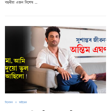
বছৰীয়া এজন বিশেষ …
বিনোদন
ভাইৰেল