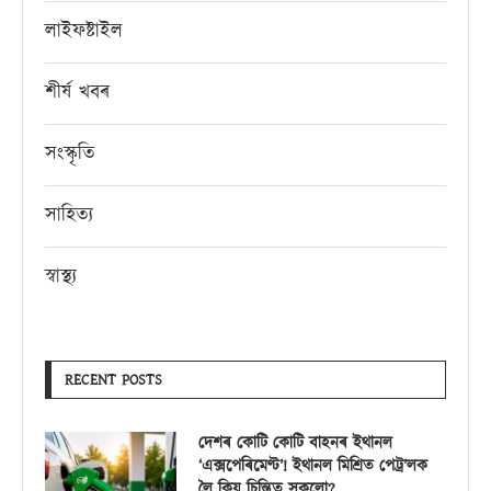
লাইফষ্টাইল
শীৰ্ষ খবৰ
সংস্কৃতি
সাহিত্য
স্বাস্থ্য
RECENT POSTS
দেশৰ কোটি কোটি বাহনৰ ইথানল
‘এক্সপেৰিমেণ্ট’! ইথানল মিশ্ৰিত পেট্ৰ’লক
লৈ কিয় চিন্তিত সকলো?