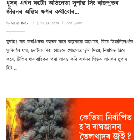
ধূসৰ এখন ফটো! অভিনেতা সুশান্ত সিং ৰাজপুতৰ
জীৱনৰ অন্তিম ক্ষণৰ কথাবোৰ…
by
News Desk
June 14, 2020
500 views
মুম্বাইঃ যাৰ জনপ্ৰিয়তা বহুতৰ বাবে কল্পনাৰো অগোচৰ, যিয়ে ডিজনিলেণ্ডলৈ
ফুৰিবলৈ যায়, চৰাইক নিজ হাতেৰে খোৱাবস্তু তুলি দিয়ে, নিয়মিত জিম
কৰে, টিভিৰ ধাৰাবাহিকৰ পৰা আৰম্ভ কৰি এখনৰ পিছত আনখন ছুপাৰ
হিট …