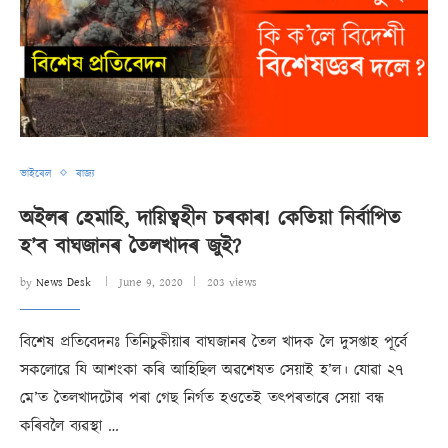
ভাইৰেল
ৰাজ্য
অইলৰ হেমাহি, দায়িত্বহীন চৰকাৰ! কেতিয়া নিৰ্বাপিত
হ’ব বাঘজানৰ তৈলখাদৰ জুই?
by
News Desk
June 9, 2020
203 views
বিশেষ প্ৰতিবেদনঃ তিনিচুকীয়াৰ বাঘজানৰ তৈল খাদক লৈ দুসপ্তাহ পূৰ্বে
সকলোৱে যি আশংকা কৰি আহিছিল অৱশেষত সেয়াই হ’ল। যোৱা ২৭
মে’ত তৈলখাদটোৰ পৰা গেছ নিৰ্গত হওতেই তৎপৰতাৰে সেয়া বন্ধ
কৰিবলৈ ব্যৱস্থা …