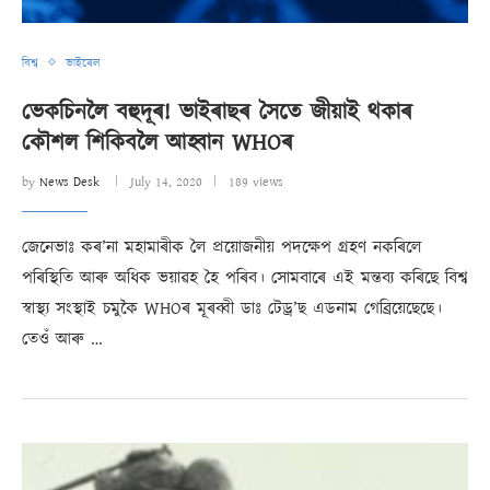
বিশ্ব
ভাইৰেল
ভেকচিনলৈ বহুদূৰ! ভাইৰাছৰ সৈতে জীয়াই থকাৰ
কৌশল শিকিবলৈ আহ্বান WHOৰ
by
News Desk
July 14, 2020
189 views
জেনেভাঃ কৰ’না মহামাৰীক লৈ প্ৰয়োজনীয় পদক্ষেপ গ্ৰহণ নকৰিলে
পৰিস্থিতি আৰু অধিক ভয়াৱহ হৈ পৰিব। সোমবাৰে এই মন্তব্য কৰিছে বিশ্ব
স্বাস্থ্য সংস্থাই চমুকৈ WHOৰ মূৰব্বী ডাঃ টেড্ৰ’ছ এডনাম গেব্ৰিয়েছেছে।
তেওঁ আৰু …