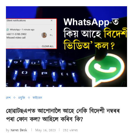
দেশ
প্ৰযুক্তি
ভাইৰেল
হোৱাটছএপত আপোনালৈ আহে নেকি বিদেশী নম্বৰৰ
পৰা ফোন কল? আহিলে কৰিব কি?
by
News Desk
May 16, 2023
252 views