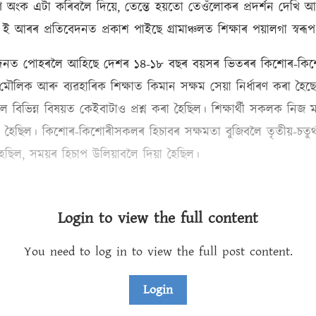
 হৰণ অংক এটা কৰিবলৈ দিয়ে, তেন্তে হয়তো তেওঁলোকৰ প্ৰদৰ্শন দেখি 
এছ ই আৰৰ প্ৰতিবেদনত প্ৰকাশ পাইছে গ্ৰামাঞ্চলত শিক্ষাৰ পয়ালগা স্বৰ
তিবেদনত পোহৰলৈ আহিছে দেশৰ ১৪-১৮ বছৰ বয়সৰ ভিতৰৰ কিশোৰ-কিশ
লিক আৰু ব্যৱহাৰিক শিক্ষাত কিমান সক্ষম সেয়া নিৰ্ধাৰণ কৰা হ
িভিন্ন বিষয়ত কেইবাটাও প্ৰশ্ন কৰা হৈছিল। শিক্ষাৰ্থী সকলক নিজ মাতৃ
া হৈছিল। কিশোৰ-কিশোৰীসকলৰ হিচাবৰ সক্ষমতা বুজিবলৈ তৃতীয়-চতুৰ্থ
হৈছিল, সময়ৰ হিচাপ উলিয়াবলৈ দিয়া হৈছিল।
Login to view the full content
You need to log in to view the full post content.
Login