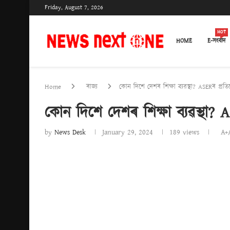
Friday, August 7, 2026
HOT
HOME
E-সংবাদ
Home
ৰাজ্য
কোন দিশে দেশৰ শিক্ষা ব্যৱস্থা? ASERৰ প্ৰতি
কোন দিশে দেশৰ শিক্ষা ব্যৱস্থা? 
by
News Desk
January 29, 2024
189
views
A+