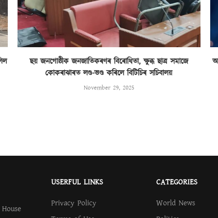
লিল
ছয় জনগোষ্ঠীক জনজাতিকৰণৰ বিৰোধিতা, ক্ষুব্ধ ছাত্ৰ সমাজে
অ
কোকৰাঝাৰত লণ্ড-ভণ্ড কৰিলে বিটিচিৰ সচিবালয়
November 29, 2025
USERFUL LINKS
CATEGORIES
Privacy Policy
World News
.
House