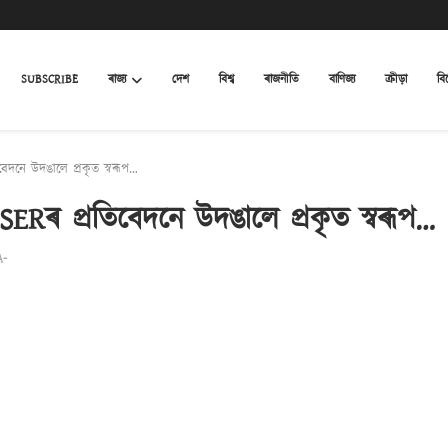
SUBSCRIBE
ৰাজ্য
দেশ
বিশ্ব
ৰাজনীতি
বাণিজ্য
ক্ৰীড়া
বি
বেদনে উদঙালে প্ৰকৃত স্বৰূপ…
ASERৰ প্ৰতিবেদনে উদঙালে প্ৰকৃত স্বৰূপ…
A-