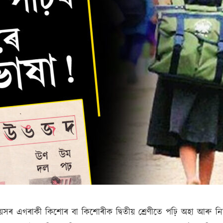
সৰ এগৰাকী কিশোৰ বা কিশোৰীক দ্বিতীয় শ্ৰেণীতে পঢ়ি অহা আৰু নি