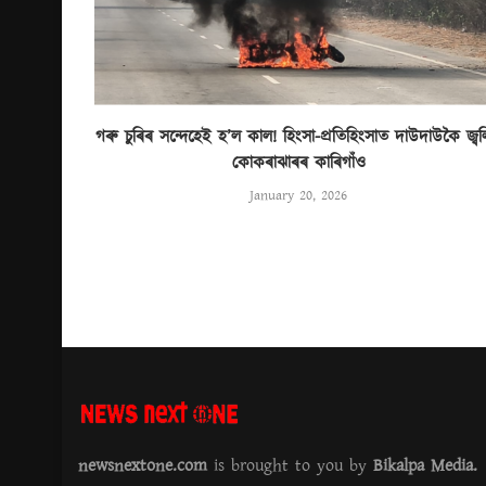
গৰু চুৰিৰ সন্দেহেই হ’ল কাল! হিংসা-প্ৰতিহিংসাত দাউদাউকৈ জ্ব
কোকৰাঝাৰৰ কাৰিগাঁও
January 20, 2026
newsnextone.com
is brought to you by
Bikalpa Media