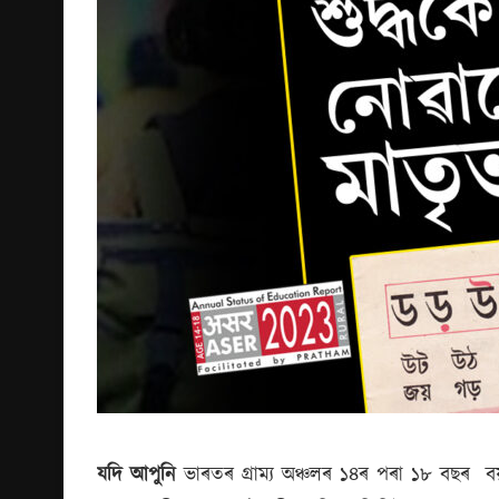
যদি আপুনি
ভাৰতৰ গ্ৰাম্য অঞ্চলৰ ১৪ৰ পৰা ১৮ বছৰ বয়