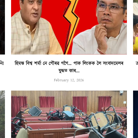
ি!
হিমন্ত বিশ্ব শৰ্মা নে গৌৰৱ গগৈ… পাক লিংকক লৈ সংবাদমেলৰ
ক
যুদ্ধত কাৰ...
February 12, 2026