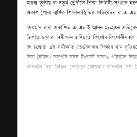
অথবা তৃতীয় বা চতুৰ্থ শ্ৰেণীতে শিকা তিনিটা সংখ্যাৰ
প্ৰকাশ পোৱা বাৰ্ষিক শিক্ষাৰ স্থিতিৰ প্ৰতিবেদন বা এ 
‘প্ৰথম’ৰ দ্বাৰা প্ৰকাশিত এ এছ ই আৰৰ ২০২৩ৰ প্ৰ
জিলাত চলোৱা সমীক্ষাৰ জৰিয়তে কিশোৰ-কিশোৰীসকল মৌ
লৈ চলোৱা এই সমীক্ষাত তেওঁলোকৰ শিক্ষাৰ মান বুজিবলৈ ব
দিয়া হৈছিল। তদুপৰি সৰল ইংৰাজী বাক্যও পঢ়িবলৈ দিয়
কৰিবলৈ দিয়া হৈছিল, স্কেলেৰে জোখমাখ কৰিবলৈ দিয়া 