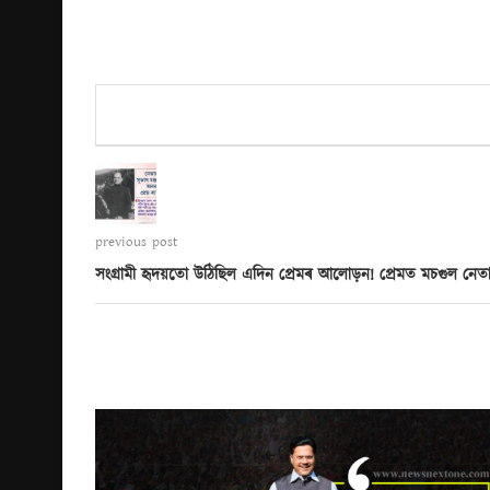
previous post
সংগ্ৰামী হৃদয়তো উঠিছিল এদিন প্ৰেমৰ আলোড়ন! প্ৰেমত মচগুল নেতা