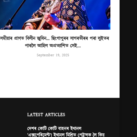
সমীয়াৰ প্ৰাণত বিলীন জুবিন… ছিংগাপুৰৰ সাগৰতীৰৰ পৰা লুইতৰ
পাৰলৈ আহিল অপ্ৰত্যাশিত সেই...
September 19, 2025
LATEST ARTICLES
দেশৰ কোটি কোটি বাহনৰ ইথানল
‘এক্সপেৰিমেণ্ট’! ইথানল মিশ্ৰিত পেট্ৰ’লক লৈ কিয়