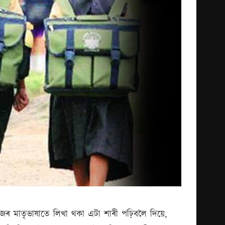
জৰ মাতৃভাষাতে লিখা থকা এটা শাৰী পঢ়িবলৈ দিয়ে,