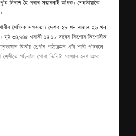
আপুনি নিৰাশ হৈ পৰাৰ সম্ভাৱনাই অধিক। শেহতীয়াকৈ
ূপ।
োৰীৰ শৈক্ষিক সক্ষমতা। দেশৰ ২৮ খন ৰাজ্যৰ ২৬ খন
ৈছে। মুঠ ৩৪,৭৪৫ গৰাকী ১৪-১৮ বছৰৰ কিশোৰ-কিশোৰীক
ভাষাত দ্বিতীয় শ্ৰেণীৰ পাঠ্যক্ৰমৰ এটা শাৰী পঢ়িবলৈ
 শ্ৰেণীতে পঢ়িবলৈ পোৱা তিনিটা সংখ্যাৰ হৰণ অংক