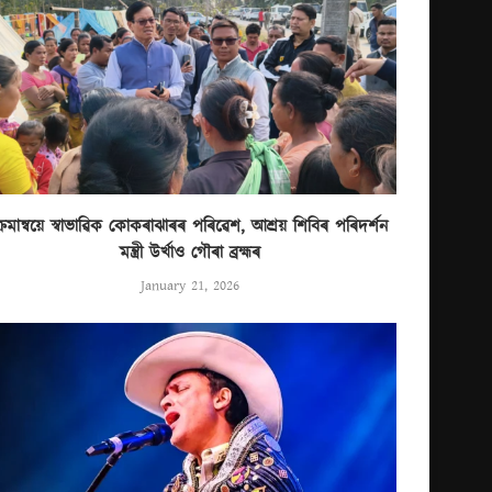
্ৰমান্বয়ে স্বাভাৱিক কোকৰাঝাৰৰ পৰিৱেশ, আশ্ৰয় শিবিৰ পৰিদৰ্শন
মন্ত্ৰী উৰ্খাও গৌৰা ব্ৰহ্মৰ
January 21, 2026